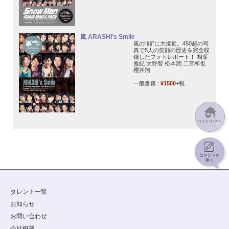
嵐 ARASHI’s Smile
嵐の“顔”に大接近。450超の写
真で5人の笑顔の歴史を完全収
録したフォトレポート！ 相葉
雅紀 大野智 松本潤 二宮和也
櫻井翔
一般書籍 :
¥1500
+税
タレント一覧
お知らせ
お問い合わせ
会社概要