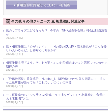
その他 その他ジャニーズ 嵐 相葉雅紀 関連記事
嵐のサプライズはどうなった!? 今年の『NHK紅白歌合戦』司会は順当決着
か
2025年9月15日
嵐・相葉雅紀は「心がキレイ」！ Hey!Say!JUMP・高木雄也が「こんな優
しい人いるんだ」と神対応ぶり明かす
2025年8月1日
相葉雅紀主演『ようこそ、わが家へ』の封印解除はいつ？ 沢尻ファンからも
期待の声
2025年7月11日
『FNS歌謡祭』香取慎吾、Number_i、NEWSらのやり取り話題に！ 旧ジ
ャニ退所組が語ってた「これでいいのに」の本音
2025年7月5日
井ノ原快彦のバトンを受けGP帯連ドラ主演をゲットした相葉雅紀、背景に
ある“期待度”とは
2025年7月3日