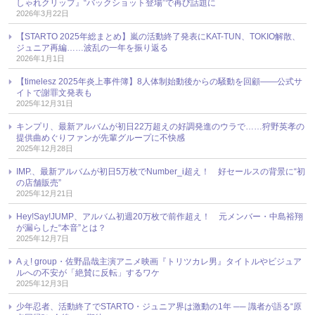
しゃれクリップ』“バックショット登場”で再び話題に
2026年3月22日
【STARTO 2025年総まとめ】嵐の活動終了発表にKAT-TUN、TOKIO解散、
ジュニア再編……波乱の一年を振り返る
2026年1月1日
【timelesz 2025年炎上事件簿】8人体制始動後からの騒動を回顧――公式サ
イトで謝罪文発表も
2025年12月31日
キンプリ、最新アルバムが初日22万超えの好調発進のウラで……狩野英孝の
提供曲めぐりファンが先輩グループに不快感
2025年12月28日
IMP.、最新アルバムが初日5万枚でNumber_i超え！ 好セールスの背景に“初
の店舗販売”
2025年12月21日
Hey!Say!JUMP、アルバム初週20万枚で前作超え！ 元メンバー・中島裕翔
が漏らした“本音”とは？
2025年12月7日
Aぇ! group・佐野晶哉主演アニメ映画『トリツカレ男』タイトルやビジュア
ルへの不安が「絶賛に反転」するワケ
2025年12月3日
少年忍者、活動終了でSTARTO・ジュニア界は激動の1年 ── 識者が語る“原