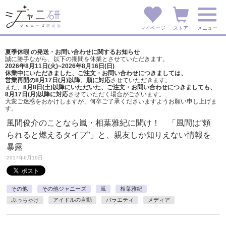
マイページ
ストア
メニュー
夏季休暇 の発送・お問い合わせに関するお知らせ
誠に勝手ながら、以下の期間を休業とさせていただきます。
2026年8月11日(火)~2026年8月16日(日)
休業中にいただきました、ご注文・お問い合わせにつきましては、
営業再開の8月17日(月)以降、順に対応
させていただきます。
また、
8月8日(土)以降にいただいた、ご注文・
お問い合わせにつきましても、
8月17日(月)以降に対応
させていただく場合がございます。
大変ご迷惑をおかけしますが、
何卒ご了承くださいますようお願い申し上げま
す。
風間俊介のことなら嵐・相葉雅紀に聞け！ 「風間は“頼
られると燃えるタイプ”」と、親友しか知りえない情報を
暴露
2017年6月19日
その他
その他ジャニーズ
嵐
相葉雅紀
ぶっちゃけ
アイドルの言動
バラエティ
メディア