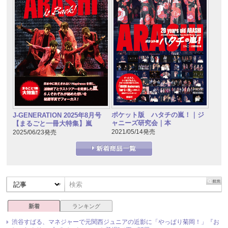
ポケット版 ハタチの嵐！｜ジ
J-GENERATION 2025年8月号
ャニーズ研究会｜本
【まるごと一冊大特集】嵐
2021/05/14発売
2025/06/23発売
新着
ランキング
渋谷すばる、マネジャーで元関西ジュニアの近影に「やっぱり菊岡！」『お