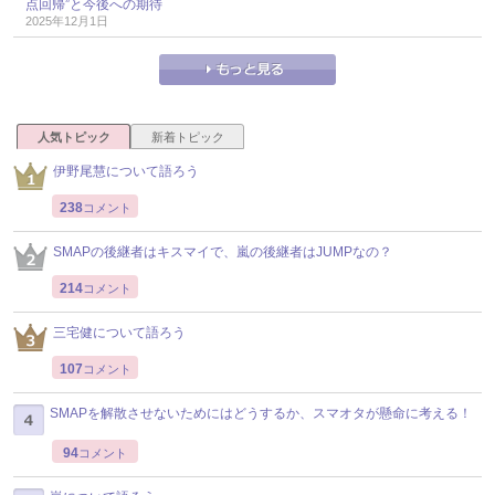
点回帰”と今後への期待
2025年12月1日
人気トピック
新着トピック
伊野尾慧について語ろう
238
コメント
SMAPの後継者はキスマイで、嵐の後継者はJUMPなの？
214
コメント
三宅健について語ろう
107
コメント
SMAPを解散させないためにはどうするか、スマオタが懸命に考える！
94
コメント