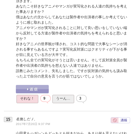
頂きます。
あなたこそ好きなアニメやマンガが実写化される人達の気持ちを考え
た事ありますか？
僕はあなたの文からしてあなたは製作者や出演者の事しか考えてない
ように感じ取れました。
アニメやマンガが実写化されることに対して良い思いをしていない端
から反対してる方達が製作者や出演者の気持ちを考えられると思いま
すか？
好きなアニメの世界観が壊され、コスト的な問題で大事なシーンが消
される事すらあるんですよ？実写化反対派にはクオリティが下がる事
が目に見えている方が大半です。
もちろん全ての実写化がそうとは言いません。そして反対派全員が製
作者や出演者の気持ちを想えない人達ではありません。
説教じみたコメント、失礼しました。ですが反対派の気持ちも汲み取
った上で自分の意見を言うのが筋ではないでしょうか。
それな！
9
うーん…
3
名無しだＪ、
2017年7月20日 9:37 PM
山田君もハガレンもどっちとも好きだから、あまり何も言えないけれ