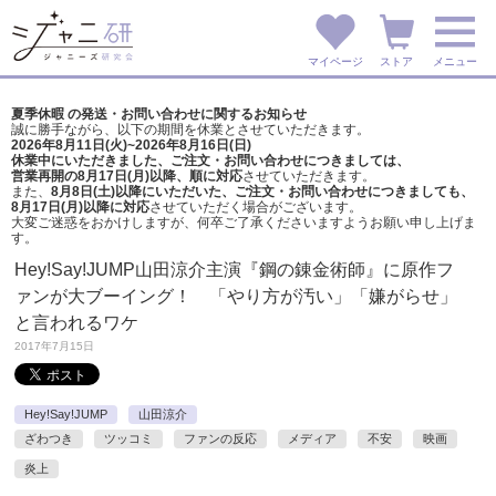
マイページ
ストア
メニュー
夏季休暇 の発送・お問い合わせに関するお知らせ
誠に勝手ながら、以下の期間を休業とさせていただきます。
2026年8月11日(火)~2026年8月16日(日)
休業中にいただきました、ご注文・お問い合わせにつきましては、
営業再開の8月17日(月)以降、順に対応
させていただきます。
また、
8月8日(土)以降にいただいた、ご注文・
お問い合わせにつきましても、
8月17日(月)以降に対応
させていただく場合がございます。
大変ご迷惑をおかけしますが、
何卒ご了承くださいますようお願い申し上げま
す。
Hey!Say!JUMP山田涼介主演『鋼の錬金術師』に原作フ
ァンが大ブーイング！ 「やり方が汚い」「嫌がらせ」
と言われるワケ
2017年7月15日
Hey!Say!JUMP
山田涼介
ざわつき
ツッコミ
ファンの反応
メディア
不安
映画
炎上