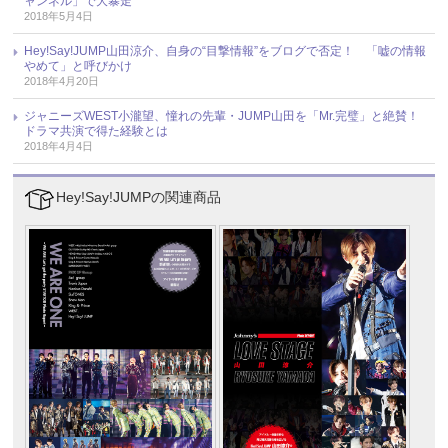
ャンネル」で大暴走
2018年5月4日
Hey!Say!JUMP山田涼介、自身の“目撃情報”をブログで否定！ 「嘘の情報
やめて」と呼びかけ
2018年4月20日
ジャニーズWEST小瀧望、憧れの先輩・JUMP山田を「Mr.完璧」と絶賛！
ドラマ共演で得た経験とは
2018年4月4日
Hey!Say!JUMPの関連商品