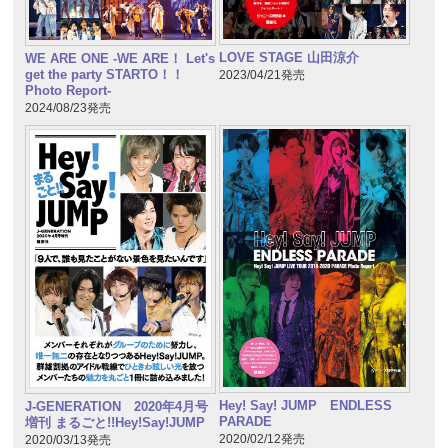
LOVE STAGE 山田涼介
WE ARE ONE -WE ARE！ Let's
get the party STARTO！！
2023/04/21発売
Photo Report-
2024/08/23発売
Hey! Say! JUMP ENDLESS
J-GENERATION 2020年4月号
PARADE
増刊 まるごと!!Hey!Say!JUMP
2020/02/12発売
2020/03/13発売