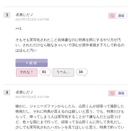
名無しだＪ
2017年7月15日 2:47 PM
>>
1
そもそも実写化されたこと自体嫌なのに特典を餌にするやり方が汚
い。されただけなら観なきゃいいで済むが原作者描き下ろしで釣るの
はほんと汚い
それな！
81
うーん…
34
名無しだＪ
2017年7月15日 3:27 PM
確かに、ジャニーズファンからしたら、山田くんが頑張って撮影した
映画だし、それに特典が貰えるのは嬉しいと思う。でも、特典だけも
らって、帰ってしまう人は実写化することが？嫌なんだとは思うけ
ど、色々な国にまで行って、頑張ってる山田くんに対して失礼だし、
少しでも実写化されたハガレンを見てほしいと思う。特典で釣ってい