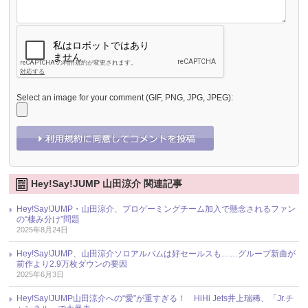
Select an image for your comment (GIF, PNG, JPG, JPEG):
Hey!Say!JUMP 山田涼介 関連記事
Hey!Say!JUMP・山田涼介、プロゲーミングチーム加入で懸念されるファン
の“棲み分け”問題
2025年8月24日
Hey!Say!JUMP、山田涼介ソロアルバムは好セールスも……グループ新曲が
前作より2.9万枚ダウンの要因
2025年6月3日
Hey!Say!JUMP山田涼介への“愛”が重すぎる！ HiHi Jets井上瑞稀、「Jr.チ