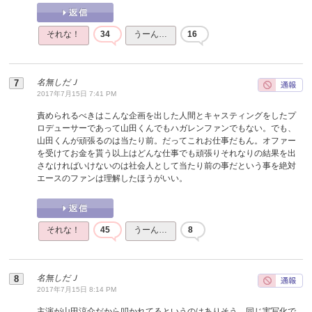
それな！
34
うーん…
16
名無しだＪ
2017年7月15日 7:41 PM
責められるべきはこんな企画を出した人間とキャスティングをしたプ
ロデューサーであって山田くんでもハガレンファンでもない。でも、
山田くんが頑張るのは当たり前。だってこれお仕事だもん。オファー
を受けてお金を貰う以上はどんな仕事でも頑張りそれなりの結果を出
さなければいけないのは社会人として当たり前の事だという事を絶対
エースのファンは理解したほうがいい。
それな！
45
うーん…
8
名無しだＪ
2017年7月15日 8:14 PM
主演が山田涼介だから叩かれてるというのはありそう。同じ実写化で