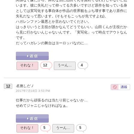
います。彼に失礼だって仰ってる方多いですけど原作を知っている身
としては実写化する事自体が作品の世界観をぶち壊す事であり原作に
失礼だなって思います。(そもそもこっちが先ですよね)。
ハガレンファン最悪とか言わないでください。
はっきりいうと主役が誰かなんてどうでもいい。山田くんが主役だか
ら見に行かないんじゃないんです。「実写化」って時点でアウトなん
です。
だってハガレンの舞台はヨーロッパなのに…
それな！
12
うーん…
4
名無しだＪ
2017年7月18日 3:53 PM
仕事だから頑張るのは当たり前じゃないか…
せめてジャニじゃなければなぁ。
それな！
5
うーん…
5