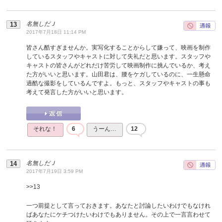
名無しだＪ
2017年7月18日 11:14 PM
皆さん酷すぎませんか。実写化することからして嫌って、映画を制作
しているスタッフやキャストに対して失礼だと思います。スタッフや
キャストの皆さんがどれだけ苦労して映画制作に挑んでいるか、考え
た方がいいと思います。山田君は、腰をケガしているのに、一生懸命
過酷な撮影をしているんですよ。もっと、スタッフやキャストの事も
考えて発言した方がいいと思います。
それな！
6
うーん…
12
名無しだＪ
2017年7月19日 3:59 PM
>>
13
一つ前提として言っておきます。あなたと討論したいわけでもなけれ
ばあなたにケチつけたいわけでもありません。その上で一言言わせて