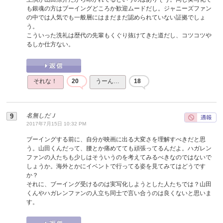
も銀魂の方はブーイングどころか歓迎ムードだし。ジャニーズファン
の中では人気でも一般層にはまだまだ認められていない証拠でしょ
う。
こういった洗礼は歴代の先輩もくぐり抜けてきた道だし、コツコツや
るしか仕方ない。
それな！
20
うーん…
18
名無しだＪ
2017年7月15日 10:32 PM
ブーイングする前に、自分が映画に出る大変さを理解すべきだと思
う。山田くんだって、腰とか痛めてても頑張ってるんだよ。ハガレン
ファンの人たちも少しはそういうのを考えてみるべきなのではないで
しょうか。海外とかにイベントで行ってる姿を見てみてはどうです
か？
それに、ブーイング受けるのは実写化しようとした人たちでは？山田
くんやハガレンファンの人立ち同士で言い合うのは良くないと思いま
す。