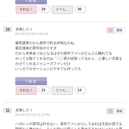
それな！
28
うーん…
30
名無しだＪ
2017年7月16日 5:52 AM
爆死濃厚だから原作で釣る作戦なのね
最近漫画の実写化やりすぎ
だから本来金づるとなるはずの原作ファンがどんどん離れてる
やっても観てくれるのは「〇〇君が頑張ってるから」と優しい言葉を
かけてくれるジャニーズファンだけ
いっそプロモーションビデオでも作ってろ
それな！
21
うーん…
14
名無しだＪ
2017年7月17日 11:13 PM
ハガレンの実写は許せない。原作ファンからしてみれば主役が誰でも
関係なく嫌だから、みんな別に山田くんを責めてるわけじゃないと思