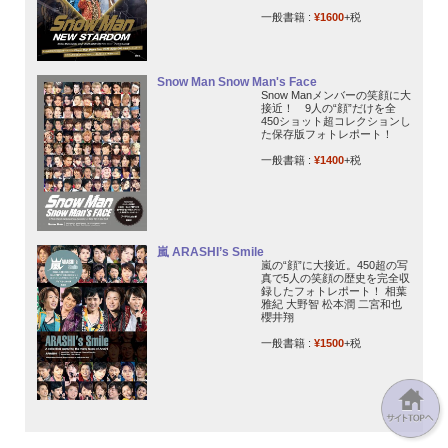
一般書籍 :
¥1600
+税
Snow Man Snow Man's Face
Snow Manメンバーの笑顔に大
接近！ 9人の“顔”だけを全
450ショット超コレクションし
た保存版フォトレポート！
一般書籍 :
¥1400
+税
嵐 ARASHI’s Smile
嵐の“顔”に大接近。450超の写
真で5人の笑顔の歴史を完全収
録したフォトレポート！ 相葉
雅紀 大野智 松本潤 二宮和也
櫻井翔
一般書籍 :
¥1500
+税