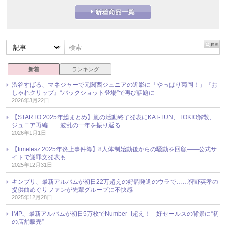
新着
ランキング
渋谷すばる、マネジャーで元関西ジュニアの近影に「やっぱり菊岡！」『お
しゃれクリップ』“バックショット登場”で再び話題に
2026年3月22日
【STARTO 2025年総まとめ】嵐の活動終了発表にKAT-TUN、TOKIO解散、
ジュニア再編……波乱の一年を振り返る
2026年1月1日
【timelesz 2025年炎上事件簿】8人体制始動後からの騒動を回顧――公式サ
イトで謝罪文発表も
2025年12月31日
キンプリ、最新アルバムが初日22万超えの好調発進のウラで……狩野英孝の
提供曲めぐりファンが先輩グループに不快感
2025年12月28日
IMP.、最新アルバムが初日5万枚でNumber_i超え！ 好セールスの背景に“初
の店舗販売”