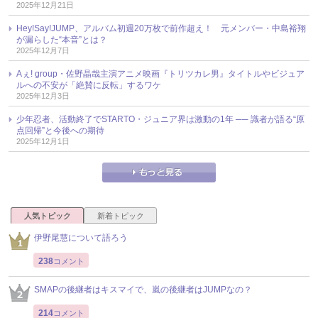
2025年12月21日
Hey!Say!JUMP、アルバム初週20万枚で前作超え！ 元メンバー・中島裕翔
が漏らした“本音”とは？
2025年12月7日
Aぇ! group・佐野晶哉主演アニメ映画『トリツカレ男』タイトルやビジュア
ルへの不安が「絶賛に反転」するワケ
2025年12月3日
少年忍者、活動終了でSTARTO・ジュニア界は激動の1年 ── 識者が語る“原
点回帰”と今後への期待
2025年12月1日
人気トピック
新着トピック
伊野尾慧について語ろう
238
コメント
SMAPの後継者はキスマイで、嵐の後継者はJUMPなの？
214
コメント