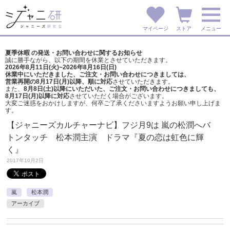
マイページ
ストア
メニュー
夏季休暇 の発送・お問い合わせに関するお知らせ
誠に勝手ながら、以下の期間を休業とさせていただきます。
2026年8月11日(火)~2026年8月16日(日)
休業中にいただきました、ご注文・お問い合わせにつきましては、
営業再開の8月17日(月)以降、順に対応
させていただきます。
また、
8月8日(土)以降にいただいた、ご注文・
お問い合わせにつきましても、
8月17日(月)以降に対応
させていただく場合がございます。
大変ご迷惑をおかけしますが、
何卒ご了承くださいますようお願い申し上げま
す。
【ジャニーズカルチャーナビ】フジ月9は 嵐の松潤へバ
トンタッチ 松本潤主演 ドラマ『夏の恋は虹色に輝
く』
2017年10月2日
嵐
松本潤
アーカイブ