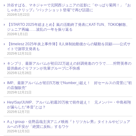
渋谷すばる、マネジャーで元関西ジュニアの近影に「やっぱり菊岡！」『お
しゃれクリップ』“バックショット登場”で再び話題に
2026年3月22日
【STARTO 2025年総まとめ】嵐の活動終了発表にKAT-TUN、TOKIO解散、
ジュニア再編……波乱の一年を振り返る
2026年1月1日
【timelesz 2025年炎上事件簿】8人体制始動後からの騒動を回顧――公式サ
イトで謝罪文発表も
2025年12月31日
キンプリ、最新アルバムが初日22万超えの好調発進のウラで……狩野英孝の
提供曲めぐりファンが先輩グループに不快感
2025年12月28日
IMP.、最新アルバムが初日5万枚でNumber_i超え！ 好セールスの背景に“初
の店舗販売”
2025年12月21日
Hey!Say!JUMP、アルバム初週20万枚で前作超え！ 元メンバー・中島裕翔
が漏らした“本音”とは？
2025年12月7日
Aぇ! group・佐野晶哉主演アニメ映画『トリツカレ男』タイトルやビジュア
ルへの不安が「絶賛に反転」するワケ
2025年12月3日