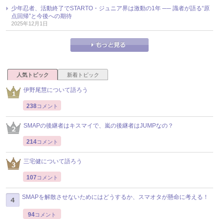
少年忍者、活動終了でSTARTO・ジュニア界は激動の1年 ── 識者が語る“原
点回帰”と今後への期待
2025年12月1日
人気トピック
新着トピック
伊野尾慧について語ろう
238
コメント
SMAPの後継者はキスマイで、嵐の後継者はJUMPなの？
214
コメント
三宅健について語ろう
107
コメント
SMAPを解散させないためにはどうするか、スマオタが懸命に考える！
94
コメント