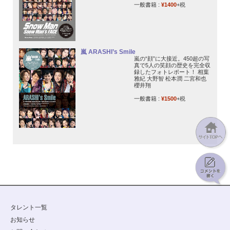
一般書籍 :
¥1400
+税
嵐 ARASHI’s Smile
嵐の“顔”に大接近。450超の写
真で5人の笑顔の歴史を完全収
録したフォトレポート！ 相葉
雅紀 大野智 松本潤 二宮和也
櫻井翔
一般書籍 :
¥1500
+税
タレント一覧
お知らせ