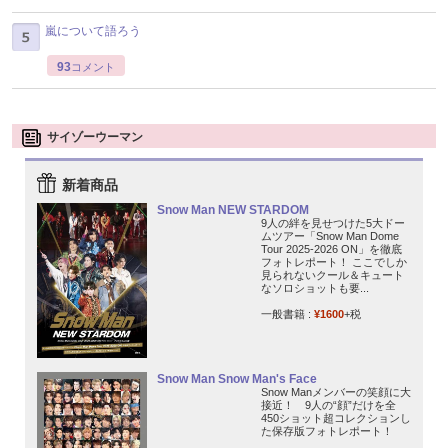
嵐について語ろう
93
コメント
サイゾーウーマン
新着商品
Snow Man NEW STARDOM
9人の絆を見せつけた5大ドー
ムツアー「Snow Man Dome
Tour 2025-2026 ON」を徹底
フォトレポート！ ここでしか
見られないクール＆キュート
なソロショットも要...
一般書籍 :
¥1600
+税
Snow Man Snow Man's Face
Snow Manメンバーの笑顔に大
接近！ 9人の“顔”だけを全
450ショット超コレクションし
た保存版フォトレポート！