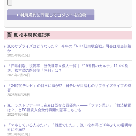
嵐 松本潤 関連記事
嵐のサプライズはどうなった!? 今年の『NHK紅白歌合戦』司会は順当決着
か
2025年9月15日
「日曜劇場」視聴率、歴代世帯＆個人一覧｜『19番目のカルテ』11.4％発
進、松本潤の医師役「評判」は？
2025年7月24日
『24時間テレビ』の目玉に嵐が!? 日テレが目論むのサプライズライブの成
否
2025年6月28日
嵐、ラストツアー申し込みは既存会員優先へ――「ファン思い」「救済措置
は？」とFC新規入会受付再開の悲喜こもごも
2025年6月4日
「マネしている人みたい」「難産でした」、嵐・松本潤は10年ぶりの道明寺
司に不満!?
2018年6月10日