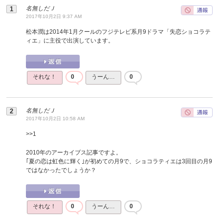
名無しだＪ
2017年10月2日 9:37 AM
松本潤は2014年1月クールのフジテレビ系月9ドラマ「失恋ショコラテ
ィエ」に主役で出演しています。
それな！
0
うーん…
0
名無しだＪ
2017年10月2日 10:58 AM
>>
1
2010年のアーカイブス記事ですよ。
｢夏の恋は虹色に輝く｣が初めての月9で、ショコラティエは3回目の月9
ではなかったでしょうか？
それな！
0
うーん…
0