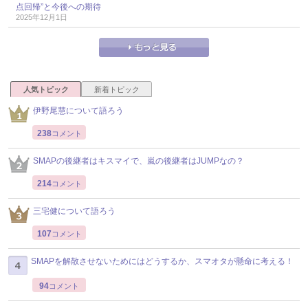
点回帰”と今後への期待
2025年12月1日
人気トピック
新着トピック
伊野尾慧について語ろう
238
コメント
SMAPの後継者はキスマイで、嵐の後継者はJUMPなの？
214
コメント
三宅健について語ろう
107
コメント
SMAPを解散させないためにはどうするか、スマオタが懸命に考える！
94
コメント