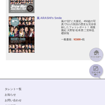
嵐 ARASHI’s Smile
嵐の“顔”に大接近。450超の写
真で5人の笑顔の歴史を完全収
録したフォトレポート！ 相葉
雅紀 大野智 松本潤 二宮和也
櫻井翔
一般書籍 :
¥1500
+税
タレント一覧
お知らせ
お問い合わせ