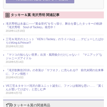
タッキー＆翼 滝沢秀明 関連記事
滝沢秀明は永遠に――“黄金世代”を引っ張り、舞台を愛したタッキーの軌跡
『滝沢秀明 Soul of Tackey』発売中！
2018年11月19日
三宅＆滝沢のユニット「KEN☆Tackey」のライバルは……デビューしたばか
りのKing＆Prince!?
2018年6月13日
『マツコの知らない世界』出演・風間俊介だけじゃない！ “マニアック”な
ジャニーズアイドル
2018年5月14日
『滝沢歌舞伎2018』の衣装が「ヤフオク」に売られる!? 前代未聞の出来事
に、ファン憤怒！
2018年4月10日
V6三宅＆タキツバ滝沢の新ユニット誕生に、ファンは複雑な思い……「翼く
んが置いてけぼり」と悲しむ声
2018年4月7日
タッキー＆翼の関連商品