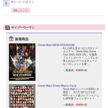
嵐について語ろう
93
コメント
サイゾーウーマン
新着商品
Snow Man NEW STARDOM
9人の絆を見せつけた5大ドー
ムツアー「Snow Man Dome
Tour 2025-2026 ON」を徹底
フォトレポート！ ここでしか
見られないクール＆キュート
なソロショットも要...
一般書籍 :
¥1600
+税
Snow Man Snow Man's Face
Snow Manメンバーの笑顔に大
接近！ 9人の“顔”だけを全
450ショット超コレクションし
た保存版フォトレポート！
一般書籍 :
¥1400
+税