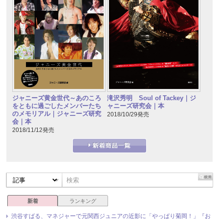
ジャニーズ黄金世代～あのころ
滝沢秀明 Soul of Tackey｜ジ
をともに過ごしたメンバーたち
ャニーズ研究会｜本
のメモリアル｜ジャニーズ研究
2018/10/29発売
会｜本
2018/11/12発売
新着
ランキング
渋谷すばる、マネジャーで元関西ジュニアの近影に「やっぱり菊岡！」『お