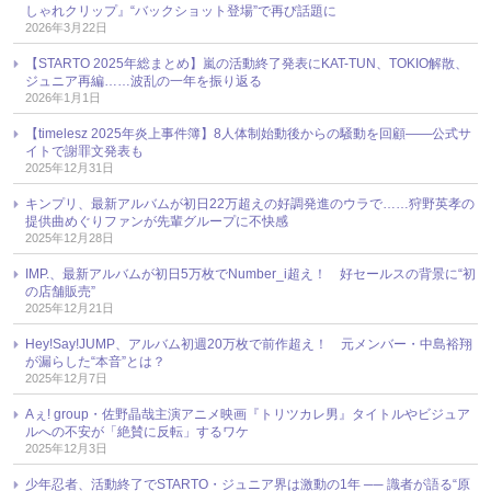
しゃれクリップ』“バックショット登場”で再び話題に
2026年3月22日
【STARTO 2025年総まとめ】嵐の活動終了発表にKAT-TUN、TOKIO解散、
ジュニア再編……波乱の一年を振り返る
2026年1月1日
【timelesz 2025年炎上事件簿】8人体制始動後からの騒動を回顧――公式サ
イトで謝罪文発表も
2025年12月31日
キンプリ、最新アルバムが初日22万超えの好調発進のウラで……狩野英孝の
提供曲めぐりファンが先輩グループに不快感
2025年12月28日
IMP.、最新アルバムが初日5万枚でNumber_i超え！ 好セールスの背景に“初
の店舗販売”
2025年12月21日
Hey!Say!JUMP、アルバム初週20万枚で前作超え！ 元メンバー・中島裕翔
が漏らした“本音”とは？
2025年12月7日
Aぇ! group・佐野晶哉主演アニメ映画『トリツカレ男』タイトルやビジュア
ルへの不安が「絶賛に反転」するワケ
2025年12月3日
少年忍者、活動終了でSTARTO・ジュニア界は激動の1年 ── 識者が語る“原