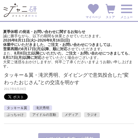
マイページ
ストア
メニュー
夏季休暇 の発送・お問い合わせに関するお知らせ
誠に勝手ながら、以下の期間を休業とさせていただきます。
2026年8月11日(火)~2026年8月16日(日)
休業中にいただきました、ご注文・お問い合わせにつきましては、
営業再開の8月17日(月)以降、順に対応
させていただきます。
また、
8月8日(土)以降にいただいた、ご注文・
お問い合わせにつきましても、
8月17日(月)以降に対応
させていただく場合がございます。
大変ご迷惑をおかけしますが、
何卒ご了承くださいますようお願い申し上げま
す。
タッキー＆翼・滝沢秀明、ダイビングで意気投合した“変
わったおじさん”との交流を明かす
2017年9月29日
タッキー＆翼
滝沢秀明
ぶっちゃけ
アイドルの言動
メディア
ラジオ