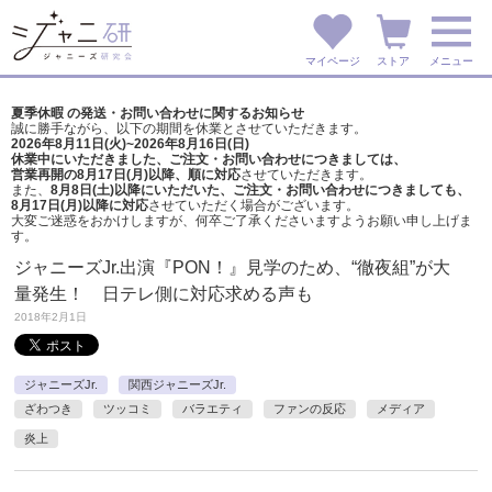
マイページ
ストア
メニュー
夏季休暇 の発送・お問い合わせに関するお知らせ
誠に勝手ながら、以下の期間を休業とさせていただきます。
2026年8月11日(火)~2026年8月16日(日)
休業中にいただきました、ご注文・お問い合わせにつきましては、
営業再開の8月17日(月)以降、順に対応
させていただきます。
また、
8月8日(土)以降にいただいた、ご注文・
お問い合わせにつきましても、
8月17日(月)以降に対応
させていただく場合がございます。
大変ご迷惑をおかけしますが、
何卒ご了承くださいますようお願い申し上げま
す。
ジャニーズJr.出演『PON！』見学のため、“徹夜組”が大
量発生！ 日テレ側に対応求める声も
2018年2月1日
ジャニーズJr.
関西ジャニーズJr.
ざわつき
ツッコミ
バラエティ
ファンの反応
メディア
炎上