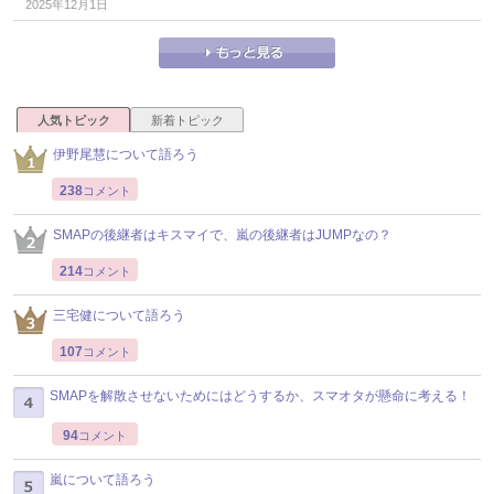
2025年12月1日
人気トピック
新着トピック
伊野尾慧について語ろう
238
コメント
SMAPの後継者はキスマイで、嵐の後継者はJUMPなの？
214
コメント
三宅健について語ろう
107
コメント
SMAPを解散させないためにはどうするか、スマオタが懸命に考える！
94
コメント
嵐について語ろう