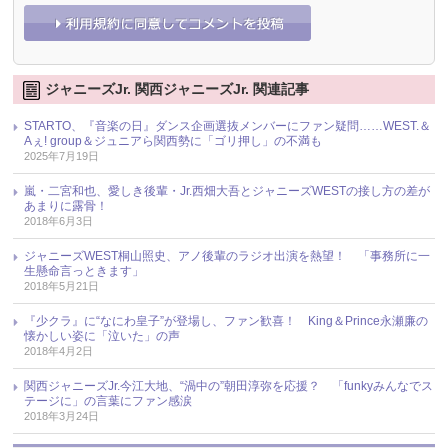
ジャニーズJr. 関西ジャニーズJr. 関連記事
STARTO、『音楽の日』ダンス企画選抜メンバーにファン疑問……WEST.＆
Aぇ! group＆ジュニアら関西勢に「ゴリ押し」の不満も
2025年7月19日
嵐・二宮和也、愛しき後輩・Jr.西畑大吾とジャニーズWESTの接し方の差が
あまりに露骨！
2018年6月3日
ジャニーズWEST桐山照史、アノ後輩のラジオ出演を熱望！ 「事務所に一
生懸命言っときます」
2018年5月21日
『少クラ』に“なにわ皇子”が登場し、ファン歓喜！ King＆Prince永瀬廉の
懐かしい姿に「泣いた」の声
2018年4月2日
関西ジャニーズJr.今江大地、“渦中の”朝田淳弥を応援？ 「funkyみんなでス
テージに」の言葉にファン感涙
2018年3月24日