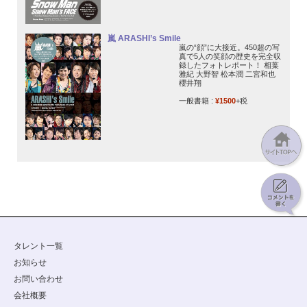
嵐 ARASHI’s Smile
嵐の“顔”に大接近。450超の写
真で5人の笑顔の歴史を完全収
録したフォトレポート！ 相葉
雅紀 大野智 松本潤 二宮和也
櫻井翔
一般書籍 :
¥1500
+税
タレント一覧
お知らせ
お問い合わせ
会社概要