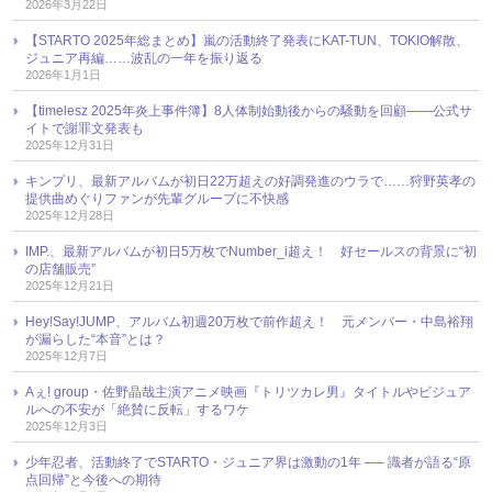
2026年3月22日
【STARTO 2025年総まとめ】嵐の活動終了発表にKAT-TUN、TOKIO解散、
ジュニア再編……波乱の一年を振り返る
2026年1月1日
【timelesz 2025年炎上事件簿】8人体制始動後からの騒動を回顧――公式サ
イトで謝罪文発表も
2025年12月31日
キンプリ、最新アルバムが初日22万超えの好調発進のウラで……狩野英孝の
提供曲めぐりファンが先輩グループに不快感
2025年12月28日
IMP.、最新アルバムが初日5万枚でNumber_i超え！ 好セールスの背景に“初
の店舗販売”
2025年12月21日
Hey!Say!JUMP、アルバム初週20万枚で前作超え！ 元メンバー・中島裕翔
が漏らした“本音”とは？
2025年12月7日
Aぇ! group・佐野晶哉主演アニメ映画『トリツカレ男』タイトルやビジュア
ルへの不安が「絶賛に反転」するワケ
2025年12月3日
少年忍者、活動終了でSTARTO・ジュニア界は激動の1年 ── 識者が語る“原
点回帰”と今後への期待