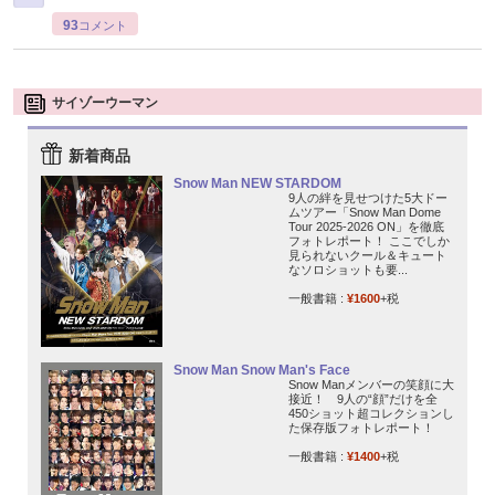
93
コメント
サイゾーウーマン
新着商品
Snow Man NEW STARDOM
9人の絆を見せつけた5大ドー
ムツアー「Snow Man Dome
Tour 2025-2026 ON」を徹底
フォトレポート！ ここでしか
見られないクール＆キュート
なソロショットも要...
一般書籍 :
¥1600
+税
Snow Man Snow Man's Face
Snow Manメンバーの笑顔に大
接近！ 9人の“顔”だけを全
450ショット超コレクションし
た保存版フォトレポート！
一般書籍 :
¥1400
+税