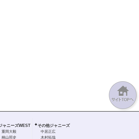
ジャニーズWEST
その他ジャニーズ
重岡大毅
中居正広
桐山照史
木村拓哉