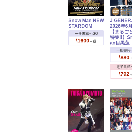
Snow Man NEW
J-GENER
STARDOM
2026年6
【まるご
一般書籍へGO
特集!!】S
\1600
＋税
an目黒蓮
一般書籍
\880
電子書籍
\792