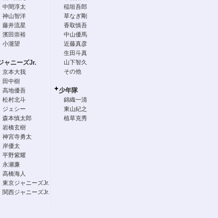
中間淳太
稲垣吾郎
神山智洋
草なぎ剛
藤井流星
香取慎吾
濱田崇裕
中山優馬
小瀧望
近藤真彦
生田斗真
ジャニーズJr.
山下智久
その他
京本大我
田中樹
少年隊
高地優吾
松村北斗
錦織一清
ジェシー
東山紀之
森本慎太郎
植草克秀
岩橋玄樹
神宮寺勇太
岸優太
平野紫耀
永瀬廉
高橋海人
東京ジャニーズJr.
関西ジャニーズJr.