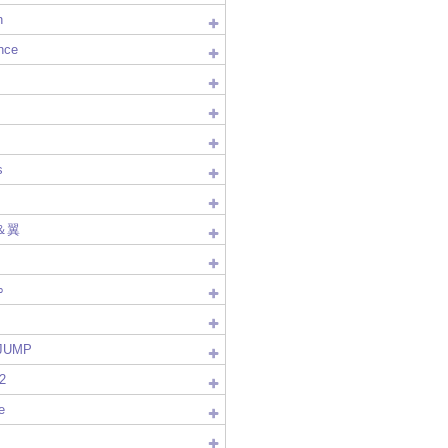
n
nce
s
＆翼
∞
!JUMP
2
e