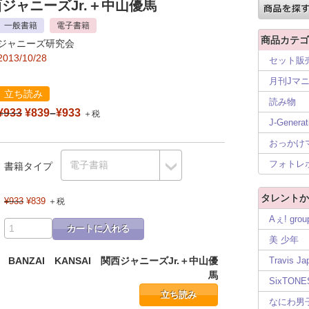
関西ジャニーズJr.＋中山優馬
一般書籍
電子書籍
商品カテゴ
ジャニーズ研究会
2013/10/28
セット販
月刊Jマ
立ち読み
読み物
¥933
¥839
–
¥933
＋税
J-Generat
おっかけ
フォトレ
書籍タイプ
タレントか
¥933
¥839
＋税
Aぇ! grou
カートに入れる
美 少年
BANZAI KANSAI 関西ジャニーズJr.＋中山優
Travis Ja
馬
SixTONE
立ち読み
なにわ男