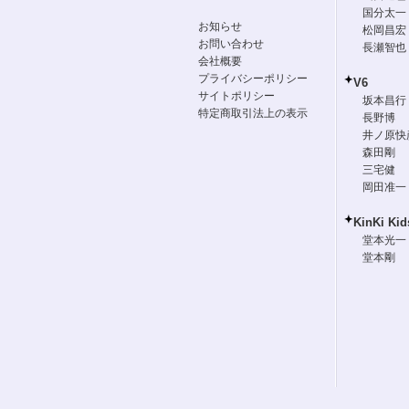
国分太一
お知らせ
松岡昌宏
お問い合わせ
長瀬智也
会社概要
プライバシーポリシー
V6
サイトポリシー
坂本昌行
特定商取引法上の表示
長野博
井ノ原快
森田剛
三宅健
岡田准一
KinKi Kid
堂本光一
堂本剛