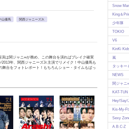
Snow Ma
King＆Pri
中山優馬
関西ジャニーズJr.
少年隊
TOKIO
V6
KinKi Kid
sが初演、再演は関ジャニ∞が務め、この舞台を演ればブレイク確実
嵐
が2013年、関西ジャニーズJr.主演でリメイク！中山優馬も
タッキー
の舞台をフォトレポート！もちろんショー・タイムもばっ
NEWS
関ジャニ
KAT-TUN
Hey!Say
Kis-My-Ft
Sexy Zon
A.B.C-Z