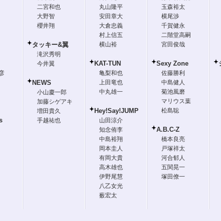
二宮和也
丸山隆平
玉森裕太
大野智
安田章大
横尾渉
櫻井翔
大倉忠義
千賀健永
村上信五
二階堂高嗣
タッキー&翼
横山裕
宮田俊哉
滝沢秀明
KAT-TUN
Sexy Zone
今井翼
彦
亀梨和也
佐藤勝利
NEWS
上田竜也
中島健人
中丸雄一
菊池風磨
小山慶一郎
マリウス葉
加藤シゲアキ
Hey!Say!JUMP
松島聡
増田貴久
s
手越祐也
山田涼介
A.B.C-Z
知念侑李
中島裕翔
橋本良亮
岡本圭人
戸塚祥太
有岡大貴
河合郁人
高木雄也
五関晃一
伊野尾慧
塚田僚一
八乙女光
薮宏太