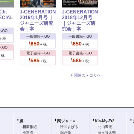
Jr.
J-GENERATION
J-GENERATION
CIAL
2019年1月号 ｜
2018年12月号
ジャニーズ研究
｜ジャニーズ研
会｜本
究会｜本
へGO
一般書籍へGO
一般書籍へGO
＋税
\650
\650
＋税
＋税
へGO
電子書籍へGO
電子書籍へGO
＋税
\585
\585
＋税
＋税
関連カテゴリへ
嵐
関ジャニ∞
Kis-My-Ft2
相葉雅紀
渋谷すばる
北山宏光
松本潤
錦戸亮
藤ヶ谷太輔