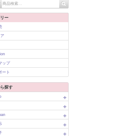
リー
売
ニア
ion
マップ
ポート
ら探す
p
pan
S
子