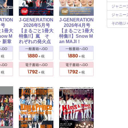
ジャニーズ
ジャニーズ
ATION
J-GENERATION
J-GENERATION
その他ジ
月号
2026年5月号
2026年4月号
と1冊大
【まるごと1冊大
【まるごと1冊大
now M
特集!!】嵐 そ
特集!!】Snow M
・新章
れぞれの発火点
an MAJI！
へGO
一般書籍へGO
一般書籍へGO
\880
\880
＋税
＋税
＋税
へGO
電子書籍へGO
電子書籍へGO
\792
\792
＋税
＋税
＋税