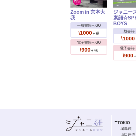
Zoom in 京本大
ジャニーズ
我
素顔☆SPE
BOYS
一般書籍へGO
一般書籍
\1000
＋税
\1000
電子書籍へGO
電子書籍
\900
＋税
\900
TOKIO
城島茂
山口達也