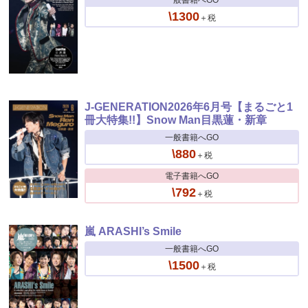
一般書籍へGO
\1300
＋税
J-GENERATION2026年6月号【まるごと1
冊大特集!!】Snow Man目黒蓮・新章
一般書籍へGO
\880
＋税
電子書籍へGO
\792
＋税
嵐 ARASHI’s Smile
一般書籍へGO
\1500
＋税