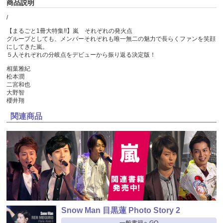
商品説明
/
【まるごと1冊大特集!!】嵐 それぞれの発火点
グループとしても、メンバーそれぞれも唯一無二の魅力で長らくファンを笑顔
にしてきた嵐。
５人それぞれの分岐点をデビューから振り返る決定版！
相葉雅紀
松本潤
二宮和也
大野智
櫻井翔
関連商品
Snow Man 目黒蓮 Photo Story 2