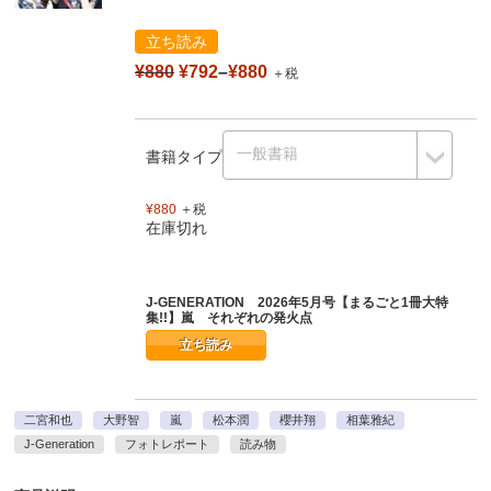
立ち読み
¥880
¥792
–
¥880
＋税
書籍タイプ
¥880
＋税
在庫切れ
J-GENERATION 2026年5月号【まるごと1冊大特
集!!】嵐 それぞれの発火点
立ち読み
二宮和也
大野智
嵐
松本潤
櫻井翔
相葉雅紀
J-Generation
フォトレポート
読み物