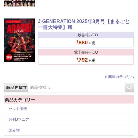
J-GENERATION 2025年8月号【まるごと
一冊大特集】嵐
一般書籍へGO
\880
＋税
電子書籍へGO
\792
＋税
関連カテゴリへ
商品カテゴリー
セット販売
月刊Jマニア
読み物