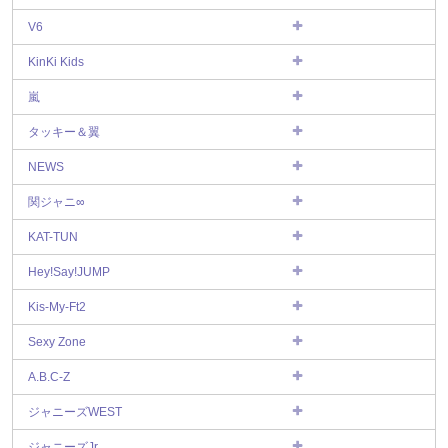
V6
KinKi Kids
嵐
タッキー＆翼
NEWS
関ジャニ∞
KAT-TUN
Hey!Say!JUMP
Kis-My-Ft2
Sexy Zone
A.B.C-Z
ジャニーズWEST
ジャニーズJr.