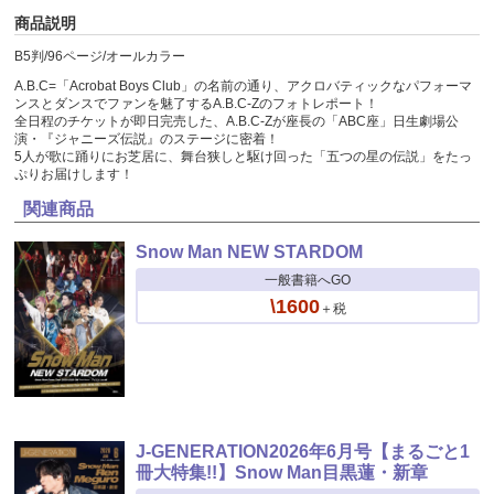
商品説明
B5判/96ページ/オールカラー
A.B.C=「Acrobat Boys Club」の名前の通り、アクロバティックなパフォーマ
ンスとダンスでファンを魅了するA.B.C-Zのフォトレポート！
全日程のチケットが即日完売した、A.B.C-Zが座長の「ABC座」日生劇場公
演・『ジャニーズ伝説』のステージに密着！
5人が歌に踊りにお芝居に、舞台狭しと駆け回った「五つの星の伝説」をたっ
ぷりお届けします！
関連商品
Snow Man NEW STARDOM
一般書籍へGO
\1600
＋税
J-GENERATION2026年6月号【まるごと1
冊大特集!!】Snow Man目黒蓮・新章