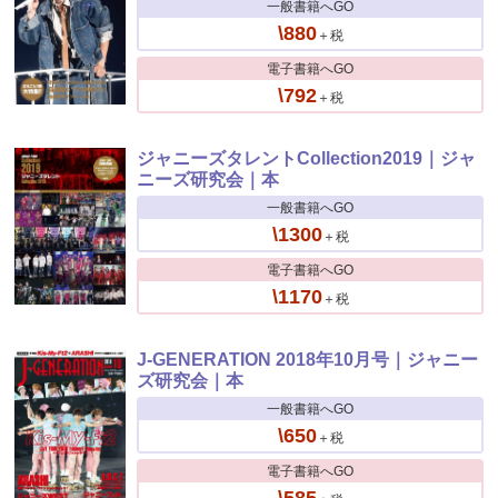
一般書籍へGO
\880
＋税
電子書籍へGO
\792
＋税
ジャニーズタレントCollection2019｜ジャ
ニーズ研究会｜本
一般書籍へGO
\1300
＋税
電子書籍へGO
\1170
＋税
J-GENERATION 2018年10月号｜ジャニー
ズ研究会｜本
一般書籍へGO
\650
＋税
電子書籍へGO
\585