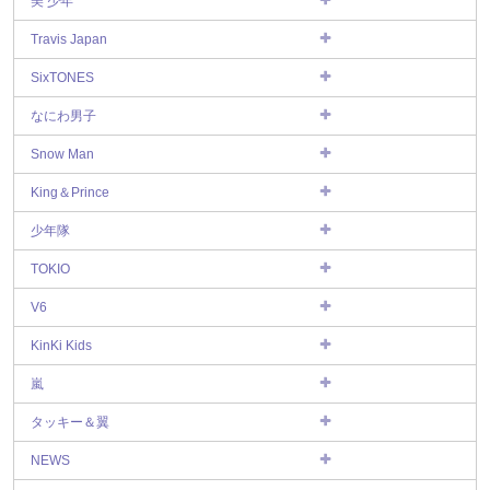
美 少年
Travis Japan
SixTONES
なにわ男子
Snow Man
King＆Prince
少年隊
TOKIO
V6
KinKi Kids
嵐
タッキー＆翼
NEWS