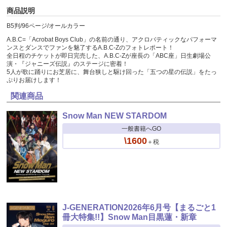
商品説明
B5判/96ページ/オールカラー
A.B.C=「Acrobat Boys Club」の名前の通り、アクロバティックなパフォーマ
ンスとダンスでファンを魅了するA.B.C-Zのフォトレポート！
全日程のチケットが即日完売した、A.B.C-Zが座長の「ABC座」日生劇場公
演・『ジャニーズ伝説』のステージに密着！
5人が歌に踊りにお芝居に、舞台狭しと駆け回った「五つの星の伝説」をたっ
ぷりお届けします！
関連商品
Snow Man NEW STARDOM
一般書籍へGO
\1600
＋税
J-GENERATION2026年6月号【まるごと1
冊大特集!!】Snow Man目黒蓮・新章