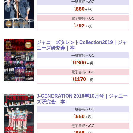
一般書籍へGO
\880
＋税
電子書籍へGO
\792
＋税
ジャニーズタレントCollection2019｜ジャ
ニーズ研究会｜本
一般書籍へGO
\1300
＋税
電子書籍へGO
\1170
＋税
J-GENERATION 2018年10月号｜ジャニー
ズ研究会｜本
一般書籍へGO
\650
＋税
電子書籍へGO
\585