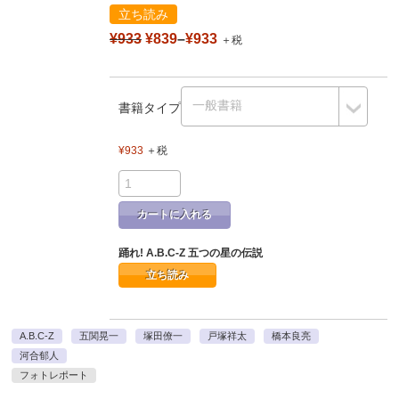
立ち読み
¥933
¥839
–
¥933
＋税
書籍タイプ
¥933
＋税
カートに入れる
踊れ! A.B.C-Z 五つの星の伝説
立ち読み
A.B.C-Z
五関晃一
塚田僚一
戸塚祥太
橋本良亮
河合郁人
フォトレポート