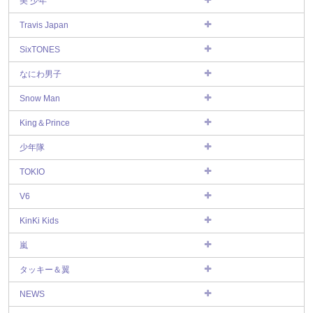
美 少年
Travis Japan
SixTONES
なにわ男子
Snow Man
King＆Prince
少年隊
TOKIO
V6
KinKi Kids
嵐
タッキー＆翼
NEWS