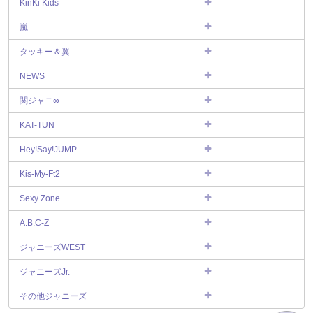
KinKi Kids
嵐
タッキー＆翼
NEWS
関ジャニ∞
KAT-TUN
Hey!Say!JUMP
Kis-My-Ft2
Sexy Zone
A.B.C-Z
ジャニーズWEST
ジャニーズJr.
その他ジャニーズ