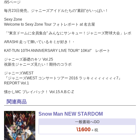
/95ページ
毎月23日発売。ジャニーズアイドルたちの“素顔”がいっぱい！
Sexy Zone
Welcome to Sexy Zone Tour フォトレポート at 名古屋
「“東京ドームに全員集合” みんなにサンキュー！ジャニーズ野球大会」レポ
ARASHI 走って輝いているキミが好き！・
KAT-TUN 10TH ANNIVERSARY LIVE TOUR“ 10Ks!” レポート
ジャニーズ基礎のキソ Vol.25
祝新生ジャニーズ見たい！期待のコラボ
ジャニーズWEST
『ジャニーズWEST コンサートツアー 2016 ラッキィィィィィィィ7』
REPORT Vol.1
懐かしMC プレイバック！ Vol.15 A.B.C-Z
関連商品
Snow Man NEW STARDOM
一般書籍へGO
\1600
＋税