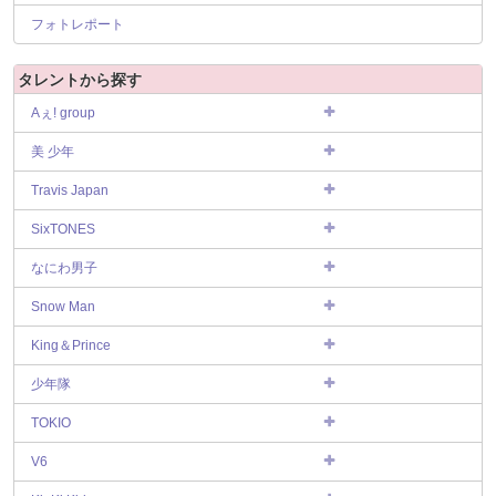
フォトレポート
タレントから探す
Aぇ! group
美 少年
Travis Japan
SixTONES
なにわ男子
Snow Man
King＆Prince
少年隊
TOKIO
V6