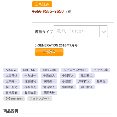
立ち読み
¥650
¥585
–
¥650
＋税
書籍タイプ
J-GENERATION 2016年7月号
立ち読み
A.B.C-Z
KAT-TUN
Sexy Zone
ジャニーズWEST
マリウス葉
上田竜也
中丸雄一
中島健人
中間淳太
亀梨和也
五関晃一
佐藤勝利
塚田僚一
小瀧望
戸塚祥太
松島聡
桐山照史
橋本良亮
河合郁人
濱田崇裕
神山智洋
菊池風磨
藤井流星
重岡大毅
J-Generation
フォトレポート
商品説明