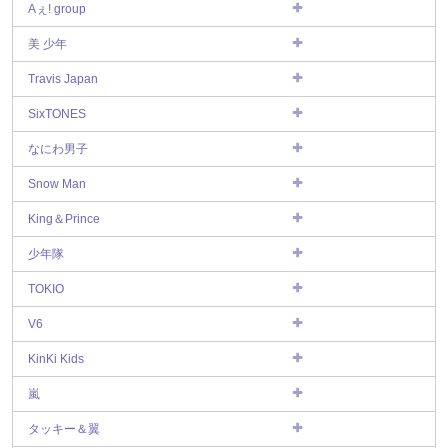
Aぇ! group
美 少年
Travis Japan
SixTONES
なにわ男子
Snow Man
King＆Prince
少年隊
TOKIO
V6
KinKi Kids
嵐
タッキー＆翼