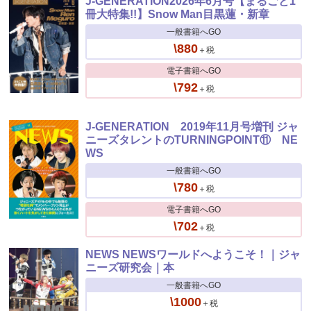
J-GENERATION2026年6月号【まるごと1
冊大特集!!】Snow Man目黒蓮・新章
一般書籍へGO
\880
＋税
電子書籍へGO
\792
＋税
J-GENERATION 2019年11月号増刊 ジャ
ニーズタレントのTURNINGPOINT⑪ NE
WS
一般書籍へGO
\780
＋税
電子書籍へGO
\702
＋税
NEWS NEWSワールドへようこそ！｜ジャ
ニーズ研究会｜本
一般書籍へGO
\1000
＋税