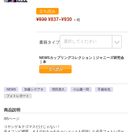
立ち読み
¥930
¥837
–
¥930
＋税
書籍タイプ
NEWSカップリングコレクション｜ジャニーズ研究会
｜本
立ち読み
NEWS
加藤シゲアキ
増田貴久
小山慶一郎
手越祐也
フォトレポート
商品説明
/95ページ
コヤシゲ＆テゴマスだけじゃない！
全４コンビ網羅、４人のわちゃわちゃショットも収録した必見フォトレポー