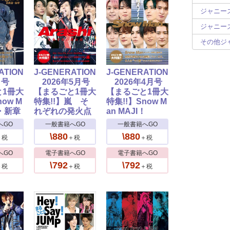
ジャニーズ
ジャニーズ
その他ジ
ATION
J-GENERATION
J-GENERATION
月号
2026年5月号
2026年4月号
と1冊大
【まるごと1冊大
【まるごと1冊大
now M
特集!!】嵐 そ
特集!!】Snow M
・新章
れぞれの発火点
an MAJI！
へGO
一般書籍へGO
一般書籍へGO
\880
\880
＋税
＋税
＋税
へGO
電子書籍へGO
電子書籍へGO
\792
\792
＋税
＋税
＋税