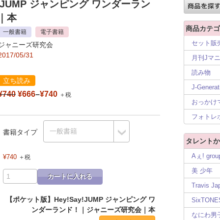
!JUMP ジャンピング ワンダーラン
｜本
商品カテゴ
一般書籍
電子書籍
セット販
ジャニーズ研究会
2017/05/31
月刊Jマ
読み物
立ち読み
J-Generat
¥740
¥666
–
¥740
＋税
おっかけ
フォトレ
書籍タイプ
タレントか
Aぇ! grou
¥740
＋税
美 少年
カートに入れる
Travis Ja
【ポケット版】Hey!Say!JUMP ジャンピング ワ
SixTONE
ンダーランド！｜ジャニーズ研究会｜本
なにわ男