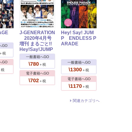
AGE
J-GENERATION
Hey! Say! JUM
2020年4月号
P ENDLESS P
増刊 まるごと!!
ARADE
へGO
Hey!Say!JUMP
＋税
一般書籍へGO
へGO
一般書籍へGO
\780
＋税
\1300
＋税
＋税
電子書籍へGO
電子書籍へGO
\702
＋税
\1170
＋税
関連カテゴリへ