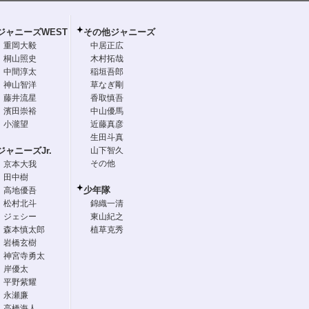
ジャニーズWEST
その他ジャニーズ
重岡大毅
中居正広
桐山照史
木村拓哉
中間淳太
稲垣吾郎
神山智洋
草なぎ剛
藤井流星
香取慎吾
濱田崇裕
中山優馬
小瀧望
近藤真彦
生田斗真
ジャニーズJr.
山下智久
その他
京本大我
田中樹
少年隊
高地優吾
松村北斗
錦織一清
ジェシー
東山紀之
森本慎太郎
植草克秀
岩橋玄樹
神宮寺勇太
岸優太
平野紫耀
永瀬廉
高橋海人