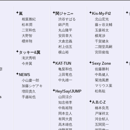
嵐
関ジャニ∞
Kis-My-Ft2
相葉雅紀
渋谷すばる
北山宏光
松本潤
錦戸亮
藤ヶ谷太輔
二宮和也
丸山隆平
玉森裕太
大野智
安田章大
横尾渉
櫻井翔
大倉忠義
千賀健永
村上信五
二階堂高嗣
タッキー&翼
横山裕
宮田俊哉
滝沢秀明
KAT-TUN
Sexy Zone
今井翼
彦
亀梨和也
佐藤勝利
NEWS
上田竜也
中島健人
中丸雄一
菊池風磨
小山慶一郎
マリウス葉
加藤シゲアキ
Hey!Say!JUMP
松島聡
増田貴久
s
手越祐也
山田涼介
A.B.C-Z
知念侑李
中島裕翔
橋本良亮
岡本圭人
戸塚祥太
有岡大貴
河合郁人
高木雄也
五関晃一