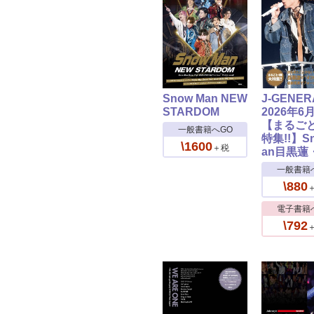
Snow Man NEW
J-GENER
STARDOM
2026年6
【まるご
一般書籍へGO
特集!!】S
\1600
＋税
an目黒蓮
一般書籍
\880
電子書籍
\792