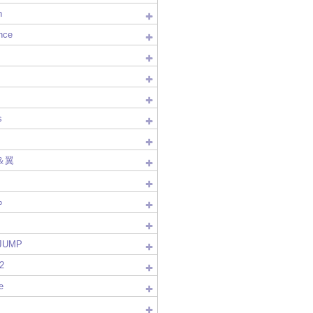
n
nce
s
＆翼
∞
!JUMP
2
e