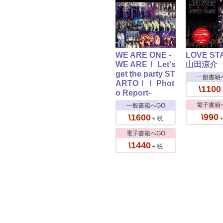
WE ARE ONE -
LOVE ST
WE ARE！ Let's
山田涼介
get the party ST
一般書籍
ARTO！！ Phot
\1100
o Report-
電子書籍
一般書籍へGO
\990
\1600
＋税
電子書籍へGO
\1440
＋税