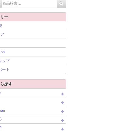
リー
売
ニア
ion
マップ
ポート
ら探す
p
pan
S
子