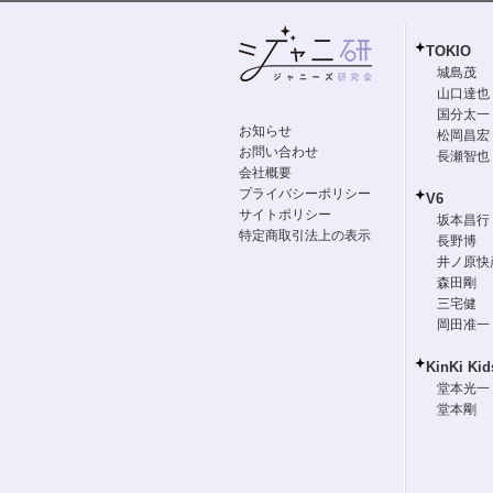
TOKIO
城島茂
山口達也
国分太一
お知らせ
松岡昌宏
お問い合わせ
長瀬智也
会社概要
プライバシーポリシー
V6
サイトポリシー
坂本昌行
特定商取引法上の表示
長野博
井ノ原快
森田剛
三宅健
岡田准一
KinKi Kid
堂本光一
堂本剛