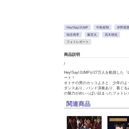
Hey!Say!JUMP
中島裕翔
伊野尾
知念侑李
薮宏太
高木雄也
フォトレポート
商品説明
/
Hey!Say!JUMPが27万人を動員した「LI
ート！
オトナの男のカッコよさと、少年のよ
ダンスあり、バンド演奏あり、着ぐる
の魅力がめいっぱい詰まったフォトレ
関連商品