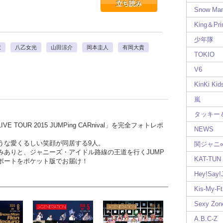
立ち読み
Snow Ma
King＆Pri
少年隊
慧
八乙女光
山田涼介
岡本圭人
有岡大貴
TOKIO
V6
KinKi Kid
嵐
タッキー
VE TOUR 2015 JUMPing CARnival」を完全フォトレポ
NEWS
うな愛くるしい笑顔が同居する9人。
関ジャニ
みありと、ジャニーズ・アイドル路線の王道を行くJUMP
KAT-TUN
ポートをポケット版でお届け！
Hey!Say
Kis-My-Ft
Sexy Zon
A.B.C-Z