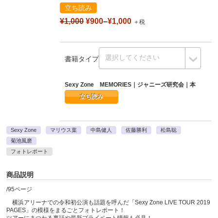
立ち読み
¥1,000
¥900
–
¥1,000
＋税
書籍タイプ
Sexy Zone MEMORIES｜ジャニーズ研究会｜本
立ち読み
Sexy Zone
マリウス葉
中島健人
佐藤勝利
松島聡
菊池風磨
フォトレポート
商品説明
/95ページ
横浜アリーナでの令和初公演も話題を呼んだ「Sexy Zone LIVE TOUR 2019
PAGES」の模様をまるごとフォトレポート！
ツアーにまつわる裏話や最新プライベート情報も必見！