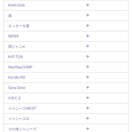
KinKi Kids
嵐
タッキー＆翼
NEWS
関ジャニ∞
KAT-TUN
Hey!Say!JUMP
Kis-My-Ft2
Sexy Zone
A.B.C-Z
ジャニーズWEST
ジャニーズJr.
その他ジャニーズ