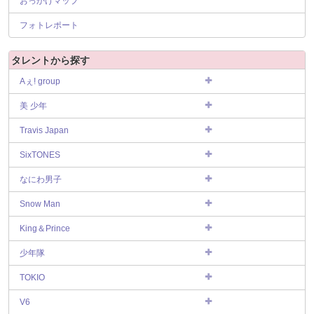
おっかけマップ
フォトレポート
タレントから探す
Aぇ! group
美 少年
Travis Japan
SixTONES
なにわ男子
Snow Man
King＆Prince
少年隊
TOKIO
V6