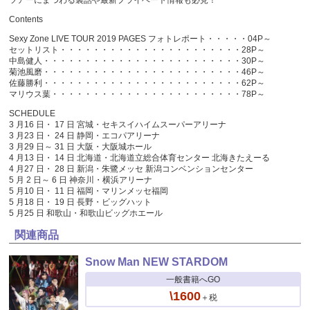
Contents
Sexy Zone LIVE TOUR 2019 PAGES フォトレポート・・・・・04P～
セットリスト・・・・・・・・・・・・・・・・・・・・・・28P～
中島健人・・・・・・・・・・・・・・・・・・・・・・・・30P～
菊池風磨・・・・・・・・・・・・・・・・・・・・・・・・46P～
佐藤勝利・・・・・・・・・・・・・・・・・・・・・・・・62P～
マリウス葉・・・・・・・・・・・・・・・・・・・・・・・78P～
SCHEDULE
3 月16 日・ 17 日 宮城・セキスイハイムスーパーアリーナ
3 月23 日・ 24 日 静岡・エコパアリーナ
3 月29 日～ 31 日 大阪・大阪城ホール
4 月13 日・ 14 日 北海道・北海道立総合体育センター 北海きたえーる
4 月27 日・ 28 日 新潟・朱鷺メッセ 新潟コンベンションセンター
5 月 2 日～ 6 日 神奈川・横浜アリーナ
5 月10 日・ 11 日 福岡・マリンメッセ福岡
5 月18 日・ 19 日 長野・ビッグハット
5 月25 日 和歌山・和歌山ビッグホエール
関連商品
Snow Man NEW STARDOM
一般書籍へGO
\1600
＋税