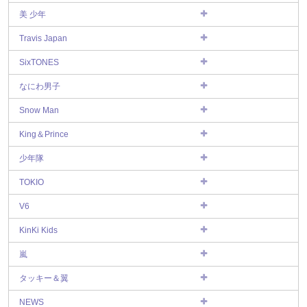
美 少年
Travis Japan
SixTONES
なにわ男子
Snow Man
King＆Prince
少年隊
TOKIO
V6
KinKi Kids
嵐
タッキー＆翼
NEWS