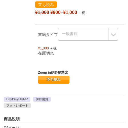
立ち読み
¥1,000
¥900
–
¥1,000
＋税
書籍タイプ
¥1,000
＋税
在庫切れ
Zoom in伊野尾慧②
立ち読み
Hey!Say!JUMP
伊野尾慧
フォトレポート
商品説明
/95ページ