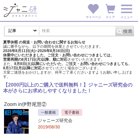
マイページ
ストア
メニュー
夏季休暇 の発送・お問い合わせに関するお知らせ
誠に勝手ながら、以下の期間を休業とさせていただきます。
2026年8月11日(火)~2026年8月16日(日)
休業中にいただきました、ご注文・お問い合わせにつきましては、
営業再開の8月17日(月)以降、順に対応
させていただきます。
また、
8月8日(土)以降にいただいた、ご注文・
お問い合わせにつきましても、
8月17日(月)以降に対応
させていただく場合がございます。
大変ご迷惑をおかけしますが、
何卒ご了承くださいますようお願い申し上げま
す。
【2000円以上のご購入で送料無料！】ジャニーズ研究会の
本がさらにお求めしやすくなりました！
Zoom in伊野尾慧②
一般書籍
電子書籍
ジャニーズ研究会
2019/08/30