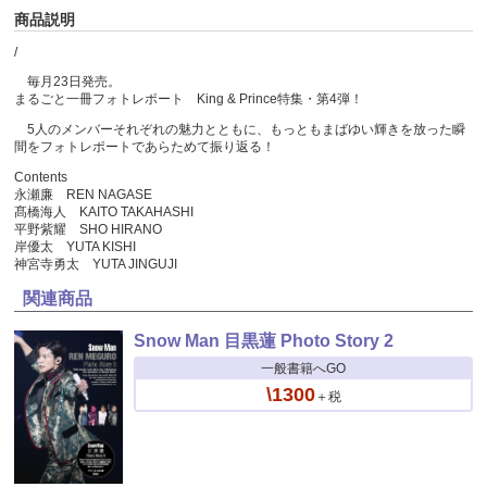
商品説明
/
毎月23日発売。
まるごと一冊フォトレポート King & Prince特集・第4弾！
5人のメンバーそれぞれの魅力とともに、もっともまばゆい輝きを放った瞬
間をフォトレポートであらためて振り返る！
Contents
永瀬廉 REN NAGASE
髙橋海人 KAITO TAKAHASHI
平野紫耀 SHO HIRANO
岸優太 YUTA KISHI
神宮寺勇太 YUTA JINGUJI
関連商品
Snow Man 目黒蓮 Photo Story 2
一般書籍へGO
\1300
＋税