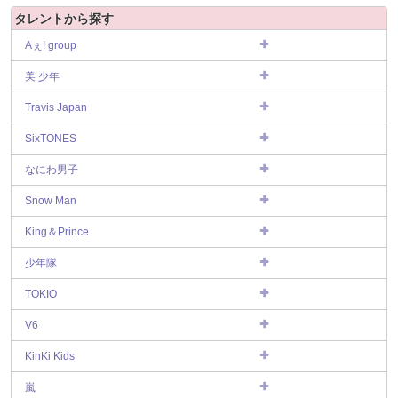
タレントから探す
Aぇ! group
美 少年
Travis Japan
SixTONES
なにわ男子
Snow Man
King＆Prince
少年隊
TOKIO
V6
KinKi Kids
嵐