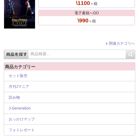
\1100
＋税
電子書籍へGO
\990
＋税
関連カテゴリへ
商品カテゴリー
セット販売
月刊Jマニア
読み物
J-Generation
おっかけマップ
フォトレポート