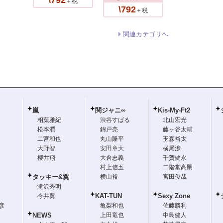
\792
＋税
\792
＋税
関連カテゴリへ
嵐
関ジャニ∞
Kis-My-Ft2
相葉雅紀
渋谷すばる
北山宏光
松本潤
錦戸亮
藤ヶ谷太輔
二宮和也
丸山隆平
玉森裕太
大野智
安田章大
横尾渉
櫻井翔
大倉忠義
千賀健永
村上信五
二階堂高嗣
タッキー&翼
横山裕
宮田俊哉
滝沢秀明
KAT-TUN
Sexy Zone
今井翼
彦
亀梨和也
佐藤勝利
NEWS
上田竜也
中島健人