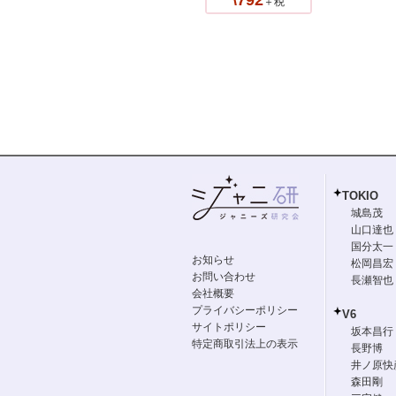
\792
＋税
TOKIO
城島茂
山口達也
国分太一
お知らせ
松岡昌宏
お問い合わせ
長瀬智也
会社概要
プライバシーポリシー
V6
サイトポリシー
坂本昌行
特定商取引法上の表示
長野博
井ノ原快
森田剛