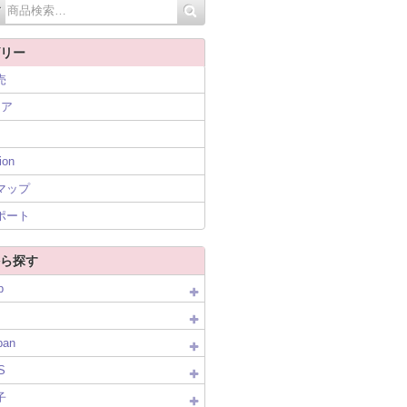
リー
売
ニア
ion
マップ
ポート
ら探す
p
pan
S
子