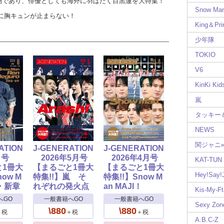
的人物であり、俳優としても海外に羽ばたく目黒蓮を大特集！
Snow Ma
に胸キュンが止まらない！
King＆Pri
少年隊
TOKIO
V6
KinKi Kid
嵐
タッキー
NEWS
関ジャニ
ATION
J-GENERATION
J-GENERATION
月号
2026年5月号
2026年4月号
KAT-TUN
と1冊大
【まるごと1冊大
【まるごと1冊大
Hey!Say
now M
特集!!】嵐 そ
特集!!】Snow M
・新章
れぞれの発火点
an MAJI！
Kis-My-Ft
へGO
一般書籍へGO
一般書籍へGO
Sexy Zon
\880
\880
＋税
＋税
＋税
A.B.C-Z