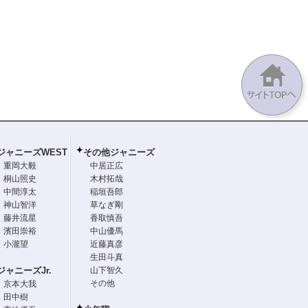
ジャニーズWEST
その他ジャニーズ
重岡大毅
中居正広
桐山照史
木村拓哉
中間淳太
稲垣吾郎
神山智洋
草なぎ剛
藤井流星
香取慎吾
濱田崇裕
中山優馬
小瀧望
近藤真彦
生田斗真
ジャニーズJr.
山下智久
その他
京本大我
田中樹