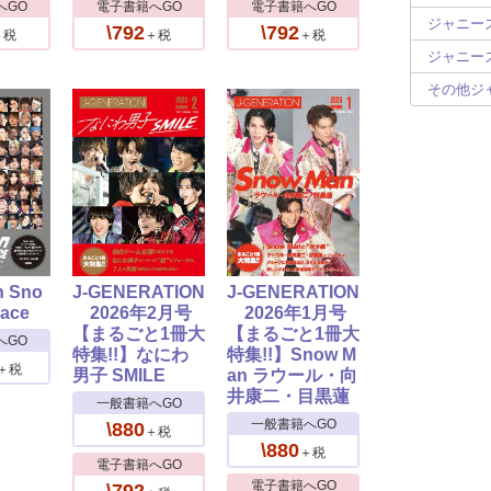
へGO
電子書籍へGO
電子書籍へGO
ジャニーズ
\792
\792
＋税
＋税
＋税
ジャニーズ
その他ジ
n Sno
J-GENERATION
J-GENERATION
Face
2026年2月号
2026年1月号
【まるごと1冊大
【まるごと1冊大
へGO
特集!!】なにわ
特集!!】Snow M
＋税
男子 SMILE
an ラウール・向
井康二・目黒蓮
一般書籍へGO
一般書籍へGO
\880
＋税
\880
＋税
電子書籍へGO
電子書籍へGO