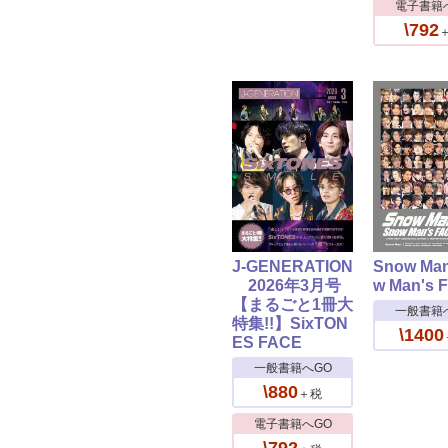
電子書籍
\792
J-GENERATION
Snow Ma
2026年3月号
w Man's 
【まるごと1冊大
一般書籍
特集!!】SixTON
\1400
ES FACE
一般書籍へGO
\880
＋税
電子書籍へGO