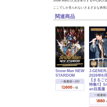
Snow Manの人気を牽引する中心
ここでしか見られないさまざまな表情
関連商品
Snow Man NEW
J-GENER
STARDOM
2026年6
【まるご
一般書籍へGO
特集!!】S
\1600
＋税
an目黒蓮
一般書籍
\880