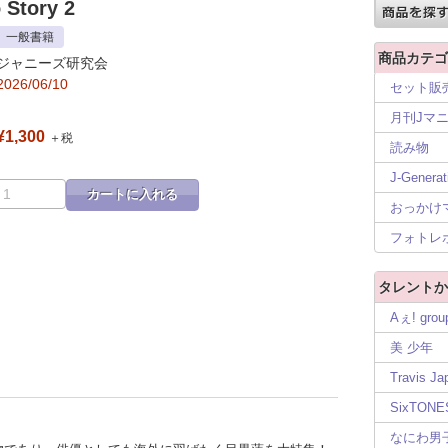
Story 2
一般書籍
商品カテゴ
ジャニーズ研究会
2026/06/10
セット販
月刊Jマ
¥1,300
＋税
読み物
J-Generat
カートに入れる
おっかけ
フォトレ
タレントか
Aぇ! grou
美 少年
Travis Ja
SixTONE
なにわ男