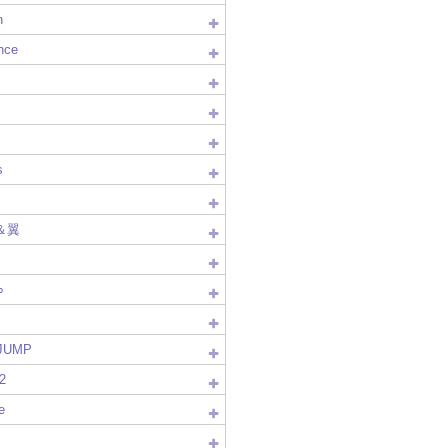
n
nce
s
＆翼
∞
!JUMP
2
e