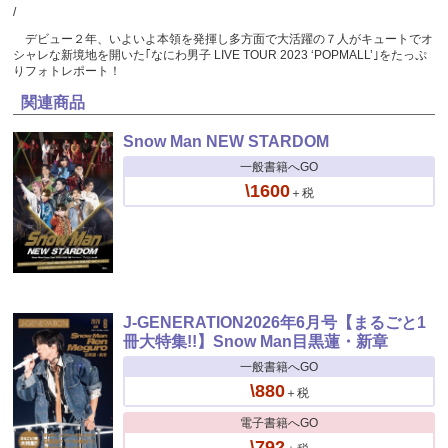
/
デビュー２年、いよいよ本領を発揮し多方面で大活躍の７人がキュートでオ
シャレな新境地を開いた｢なにわ男子 LIVE TOUR 2023 ‘POPMALL’｣をたっぷ
りフォトレポート！
関連商品
Snow Man NEW STARDOM
一般書籍へGO
\1600
＋税
J-GENERATION2026年6月号【まるごと1
冊大特集!!】Snow Man目黒蓮・新章
一般書籍へGO
\880
＋税
電子書籍へGO
\792