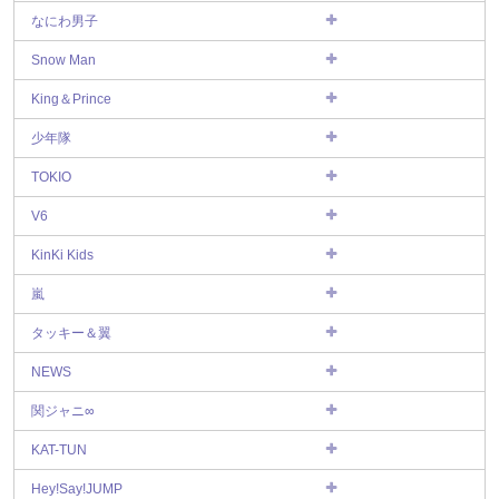
なにわ男子
Snow Man
King＆Prince
少年隊
TOKIO
V6
KinKi Kids
嵐
タッキー＆翼
NEWS
関ジャニ∞
KAT-TUN
Hey!Say!JUMP