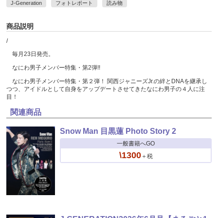
J-Generation
フォトレポート
読み物
商品説明
/
毎月23日発売。
なにわ男子メンバー特集・第2弾!!
なにわ男子メンバー特集・第２弾！ 関西ジャニーズJr.の絆とDNAを継承し
つつ、アイドルとして自身をアップデートさせてきたなにわ男子の４人に注
目！
関連商品
Snow Man 目黒蓮 Photo Story 2
一般書籍へGO
\1300
＋税