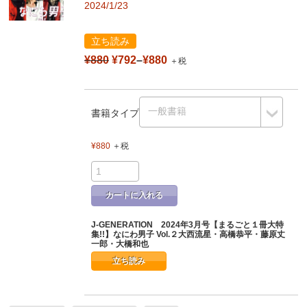
2024/1/23
立ち読み
¥880
¥792
–
¥880
＋税
書籍タイプ
¥880
＋税
カートに入れる
J-GENERATION 2024年3月号【まるごと１冊大特
集!!】なにわ男子 Vol.２大西流星・高橋恭平・藤原丈
一郎・大橋和也
立ち読み