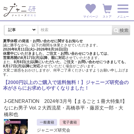
マイページ
ストア
メニュー
夏季休暇 の発送・お問い合わせに関するお知らせ
誠に勝手ながら、以下の期間を休業とさせていただきます。
2026年8月11日(火)~2026年8月16日(日)
休業中にいただきました、ご注文・お問い合わせにつきましては、
営業再開の8月17日(月)以降、順に対応
させていただきます。
また、
8月8日(土)以降にいただいた、ご注文・
お問い合わせにつきましても、
8月17日(月)以降に対応
させていただく場合がございます。
大変ご迷惑をおかけしますが、
何卒ご了承くださいますようお願い申し上げま
す。
【2000円以上のご購入で送料無料！】ジャニーズ研究会の
本がさらにお求めしやすくなりました！
J-GENERATION 2024年3月号【まるごと１冊大特集!!】
なにわ男子 Vol.２大西流星・高橋恭平・藤原丈一郎・大
橋和也
一般書籍
電子書籍
ジャニーズ研究会