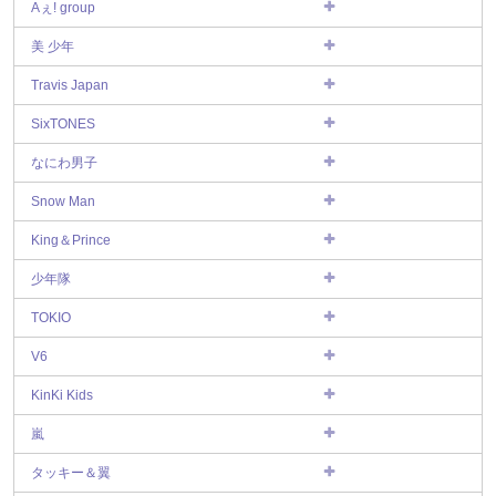
Aぇ! group
美 少年
Travis Japan
SixTONES
なにわ男子
Snow Man
King＆Prince
少年隊
TOKIO
V6
KinKi Kids
嵐
タッキー＆翼