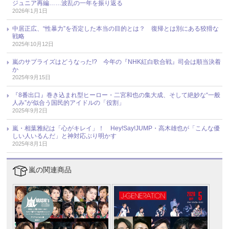
ジュニア再編……波乱の一年を振り返る
2026年1月1日
中居正広、“性暴力”を否定した本当の目的とは？ 復帰とは別にある狡猾な
戦略
2025年10月12日
嵐のサプライズはどうなった!? 今年の『NHK紅白歌合戦』司会は順当決着
か
2025年9月15日
『8番出口』巻き込まれ型ヒーロー・二宮和也の集大成、そして絶妙な“一般
人み”が似合う国民的アイドルの「役割」
2025年9月2日
嵐・相葉雅紀は「心がキレイ」！ Hey!Say!JUMP・高木雄也が「こんな優
しい人いるんだ」と神対応ぶり明かす
2025年8月1日
嵐の関連商品