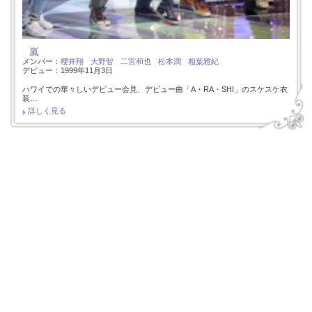
嵐
メンバー：
櫻井翔
大野智
二宮和也
松本潤
相葉雅紀
デビュー：1999年11月3日
ハワイでの華々しいデビュー会見、デビュー曲「A・RA・SHI」のスケスケ衣
装…
詳しく見る