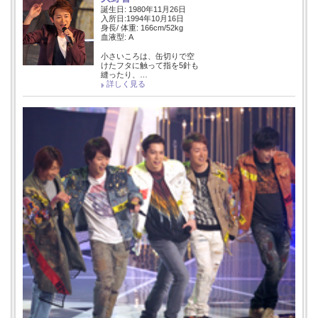
誕生日: 1980年11月26日
入所日:1994年10月16日
身長/ 体重: 166cm/52kg
血液型: A
小さいころは、缶切りで空
けたフタに触って指を5針も
縫ったり、…
詳しく見る