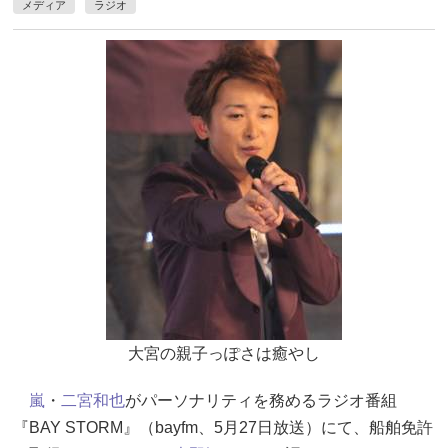
メディア
ラジオ
大宮の親子っぽさは癒やし
嵐
・
二宮和也
がパーソナリティを務めるラジオ番組
『BAY STORM』（bayfm、5月27日放送）にて、船舶免許