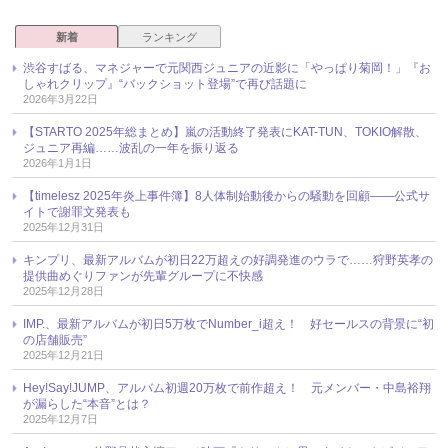
新着
ランキング
渋谷すばる、マネジャーで元関西ジュニアの近影に「やっぱり菊岡！」『お
しゃれクリップ』“バックショット登場”で再び話題に
2026年3月22日
【STARTO 2025年総まとめ】嵐の活動終了発表にKAT-TUN、TOKIO解散、
ジュニア再編……波乱の一年を振り返る
2026年1月1日
【timelesz 2025年炎上事件簿】8人体制始動後からの騒動を回顧――公式サ
イトで謝罪文発表も
2025年12月31日
キンプリ、最新アルバムが初日22万超えの好調発進のウラで……狩野英孝の
提供曲めぐりファンが先輩グループに不快感
2025年12月28日
IMP.、最新アルバムが初日5万枚でNumber_i超え！ 好セールスの背景に“初
の店舗販売”
2025年12月21日
Hey!Say!JUMP、アルバム初週20万枚で前作超え！ 元メンバー・中島裕翔
が漏らした“本音”とは？
2025年12月7日