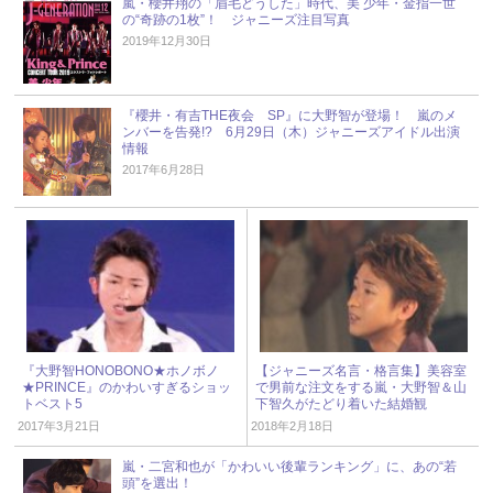
嵐・櫻井翔の「眉毛どうした」時代、美 少年・金指一世
の“奇跡の1枚”！ ジャニーズ注目写真
2019年12月30日
『櫻井・有吉THE夜会 SP』に大野智が登場！ 嵐のメ
ンバーを告発!? 6月29日（木）ジャニーズアイドル出演
情報
2017年6月28日
『大野智HONOBONO★ホノボノ
【ジャニーズ名言・格言集】美容室
★PRINCE』のかわいすぎるショッ
で男前な注文をする嵐・大野智＆山
トベスト5
下智久がたどり着いた結婚観
2017年3月21日
2018年2月18日
嵐・二宮和也が「かわいい後輩ランキング」に、あの“若
頭”を選出！