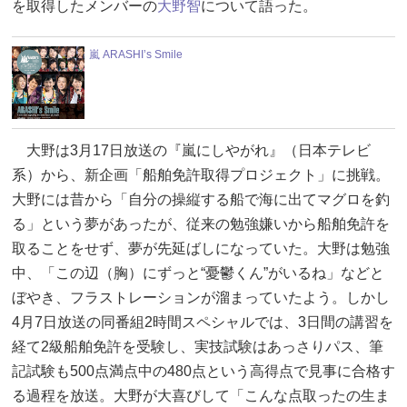
を取得したメンバーの
大野智
について語った。
嵐 ARASHI’s Smile
大野は3月17日放送の『嵐にしやがれ』（日本テレビ
系）から、新企画「船舶免許取得プロジェクト」に挑戦。
大野には昔から「自分の操縦する船で海に出てマグロを釣
る」という夢があったが、従来の勉強嫌いから船舶免許を
取ることをせず、夢が先延ばしになっていた。大野は勉強
中、「この辺（胸）にずっと“憂鬱くん”がいるね」などと
ぼやき、フラストレーションが溜まっていたよう。しかし
4月7日放送の同番組2時間スペシャルでは、3日間の講習を
経て2級船舶免許を受験し、実技試験はあっさりパス、筆
記試験も500点満点中の480点という高得点で見事に合格す
る過程を放送。大野が大喜びして「こんな点取ったの生ま