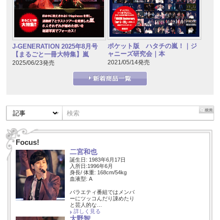
ポケット版 ハタチの嵐！｜ジ
J-GENERATION 2025年8月号
ャニーズ研究会｜本
【まるごと一冊大特集】嵐
2021/05/14発売
2025/06/23発売
Focus!
二宮和也
誕生日: 1983年6月17日
入所日:1996年6月
身長/ 体重: 168cm/54kg
血液型: A
バラエティ番組ではメンバ
ーにツッコんだり諌めたり
と芸人的な…
詳しく見る
大野智