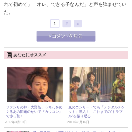
れて初めて」「オレ、できる子なんだ」と声を弾ませてい
た。
1
2
»
あなたにオススメ
ファンサの神・大野智、うちわをめ
嵐のコンサートでも「デジタルチケ
ぐるあの問題のせいで『カウコン』
ット」導入！ これまでの“トラブ
で赤っ恥！
ル”を振り返る
2017年3月10日
2017年8月16日