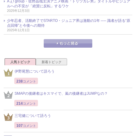
Aぇ! group・佐野晶哉主演アニメ映画『トリツカレ男』タイトルやビジュア
ルへの不安が「絶賛に反転」するワケ
2025年12月3日
少年忍者、活動終了でSTARTO・ジュニア界は激動の1年 ── 識者が語る“原
点回帰”と今後への期待
2025年12月1日
人気トピック
新着トピック
伊野尾慧について語ろう
238
コメント
SMAPの後継者はキスマイで、嵐の後継者はJUMPなの？
214
コメント
三宅健について語ろう
107
コメント