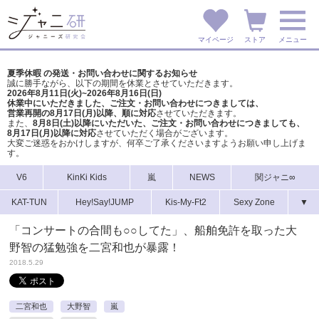
マイページ
ストア
メニュー
夏季休暇 の発送・お問い合わせに関するお知らせ
誠に勝手ながら、以下の期間を休業とさせていただきます。
2026年8月11日(火)~2026年8月16日(日)
休業中にいただきました、ご注文・お問い合わせにつきましては、
営業再開の8月17日(月)以降、順に対応
させていただきます。
また、
8月8日(土)以降にいただいた、ご注文・
お問い合わせにつきましても、
8月17日(月)以降に対応
させていただく場合がございます。
大変ご迷惑をおかけしますが、
何卒ご了承くださいますようお願い申し上げま
す。
V6
KinKi Kids
嵐
NEWS
関ジャニ∞
KAT-TUN
Hey!Say!JUMP
Kis-My-Ft2
Sexy Zone
▼
「コンサートの合間も○○してた」、船舶免許を取った大
野智の猛勉強を二宮和也が暴露！
2018.5.29
二宮和也
大野智
嵐