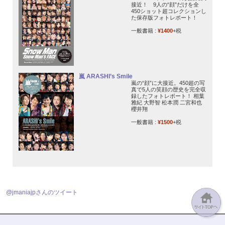
接近！ 9人の“顔”だけを全
450ショット超コレクションし
た保存版フォトレポート！
一般書籍 :
¥1400
+税
嵐 ARASHI’s Smile
嵐の“顔”に大接近。450超の写
真で5人の笑顔の歴史を完全収
録したフォトレポート！ 相葉
雅紀 大野智 松本潤 二宮和也
櫻井翔
一般書籍 :
¥1500
+税
@jmaniajpさんのツイート