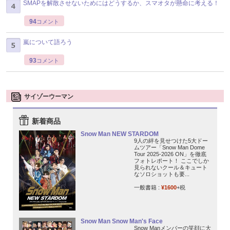
SMAPを解散させないためにはどうするか、スマオタが懸命に考える！
94
コメント
嵐について語ろう
93
コメント
サイゾーウーマン
新着商品
Snow Man NEW STARDOM
9人の絆を見せつけた5大ドー
ムツアー「Snow Man Dome
Tour 2025-2026 ON」を徹底
フォトレポート！ ここでしか
見られないクール＆キュート
なソロショットも要...
一般書籍 :
¥1600
+税
Snow Man Snow Man's Face
Snow Manメンバーの笑顔に大