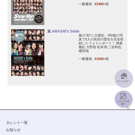
一般書籍 :
¥1400
+税
嵐 ARASHI’s Smile
嵐の“顔”に大接近。450超の写
真で5人の笑顔の歴史を完全収
録したフォトレポート！ 相葉
雅紀 大野智 松本潤 二宮和也
櫻井翔
一般書籍 :
¥1500
+税
タレント一覧
お知らせ