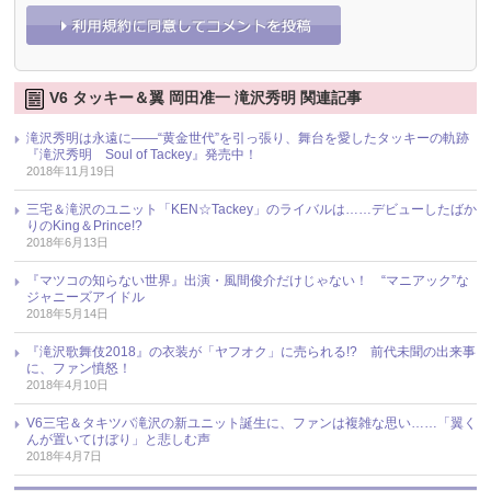
V6 タッキー＆翼 岡田准一 滝沢秀明 関連記事
滝沢秀明は永遠に――“黄金世代”を引っ張り、舞台を愛したタッキーの軌跡
『滝沢秀明 Soul of Tackey』発売中！
2018年11月19日
三宅＆滝沢のユニット「KEN☆Tackey」のライバルは……デビューしたばか
りのKing＆Prince!?
2018年6月13日
『マツコの知らない世界』出演・風間俊介だけじゃない！ “マニアック”な
ジャニーズアイドル
2018年5月14日
『滝沢歌舞伎2018』の衣装が「ヤフオク」に売られる!? 前代未聞の出来事
に、ファン憤怒！
2018年4月10日
V6三宅＆タキツバ滝沢の新ユニット誕生に、ファンは複雑な思い……「翼く
んが置いてけぼり」と悲しむ声
2018年4月7日