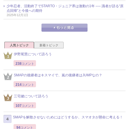
少年忍者、活動終了でSTARTO・ジュニア界は激動の1年 ── 識者が語る“原
点回帰”と今後への期待
2025年12月1日
人気トピック
新着トピック
伊野尾慧について語ろう
238
コメント
SMAPの後継者はキスマイで、嵐の後継者はJUMPなの？
214
コメント
三宅健について語ろう
107
コメント
SMAPを解散させないためにはどうするか、スマオタが懸命に考える！
94
コメント