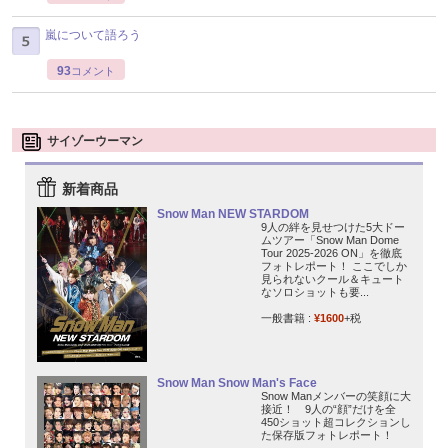
嵐について語ろう
93
コメント
サイゾーウーマン
新着商品
Snow Man NEW STARDOM
9人の絆を見せつけた5大ドー
ムツアー「Snow Man Dome
Tour 2025-2026 ON」を徹底
フォトレポート！ ここでしか
見られないクール＆キュート
なソロショットも要...
一般書籍 :
¥1600
+税
Snow Man Snow Man's Face
Snow Manメンバーの笑顔に大
接近！ 9人の“顔”だけを全
450ショット超コレクションし
た保存版フォトレポート！