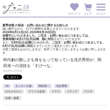
マイページ
ストア
メニュー
夏季休暇 の発送・お問い合わせに関するお知らせ
誠に勝手ながら、以下の期間を休業とさせていただきます。
2026年8月11日(火)~2026年8月16日(日)
休業中にいただきました、ご注文・お問い合わせにつきましては、
営業再開の8月17日(月)以降、順に対応
させていただきます。
また、
8月8日(土)以降にいただいた、ご注文・
お問い合わせにつきましても、
8月17日(月)以降に対応
させていただく場合がございます。
大変ご迷惑をおかけしますが、
何卒ご了承くださいますようお願い申し上げま
す。
時代劇の難しさを身をもって知っている滝沢秀明が、岡
田准一の演技を「すげーな」
2016年11月26日
V6
タッキー＆翼
岡田准一
滝沢秀明
わちゃわちゃ
アイドル交流
ドラマ
メディア
ラジオ
先輩・後輩