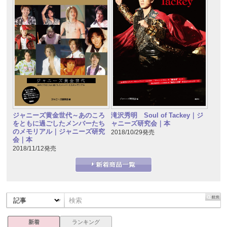
ジャニーズ黄金世代～あのころ
滝沢秀明 Soul of Tackey｜ジ
をともに過ごしたメンバーたち
ャニーズ研究会｜本
のメモリアル｜ジャニーズ研究
2018/10/29発売
会｜本
2018/11/12発売
新着
ランキング