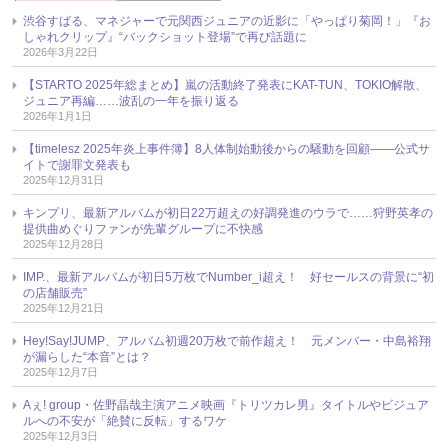
渋谷すばる、マネジャーで元関西ジュニアの近影に「やっぱり菊岡！」『お
しゃれクリップ』“バックショット登場”で再び話題に
2026年3月22日
【STARTO 2025年総まとめ】嵐の活動終了発表にKAT-TUN、TOKIO解散、
ジュニア再編……波乱の一年を振り返る
2026年1月1日
【timelesz 2025年炎上事件簿】8人体制始動後からの騒動を回顧――公式サ
イトで謝罪文発表も
2025年12月31日
キンプリ、最新アルバムが初日22万超えの好調発進のウラで……狩野英孝の
提供曲めぐりファンが先輩グループに不快感
2025年12月28日
IMP.、最新アルバムが初日5万枚でNumber_i超え！ 好セールスの背景に“初
の店舗販売”
2025年12月21日
Hey!Say!JUMP、アルバム初週20万枚で前作超え！ 元メンバー・中島裕翔
が漏らした“本音”とは？
2025年12月7日
Aぇ! group・佐野晶哉主演アニメ映画『トリツカレ男』タイトルやビジュア
ルへの不安が「絶賛に反転」するワケ
2025年12月3日