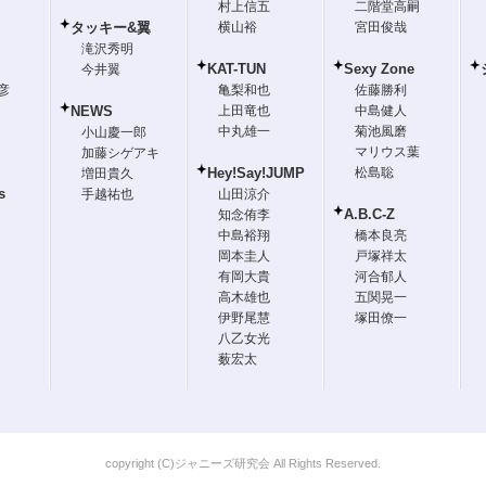
村上信五
二階堂高嗣
タッキー&翼
横山裕
宮田俊哉
滝沢秀明
KAT-TUN
Sexy Zone
今井翼
彦
亀梨和也
佐藤勝利
NEWS
上田竜也
中島健人
中丸雄一
菊池風磨
小山慶一郎
マリウス葉
加藤シゲアキ
Hey!Say!JUMP
松島聡
増田貴久
s
手越祐也
山田涼介
A.B.C-Z
知念侑李
中島裕翔
橋本良亮
岡本圭人
戸塚祥太
有岡大貴
河合郁人
高木雄也
五関晃一
伊野尾慧
塚田僚一
八乙女光
薮宏太
copyright (C)ジャニーズ研究会 All Rights Reserved.