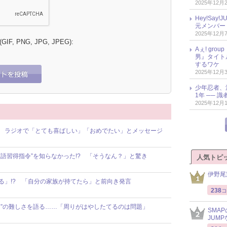
2025年12月
Hey!Sa
元メンバー
2025年12月
 (GIF, PNG, JPG, JPEG):
Aぇ! gr
男』タイト
するワケ
2025年12月
少年忍者、
1年 ── 
2025年12月
祝福！ ラジオで「とても喜ばしい」「おめでたい」とメッセージ
の“英語習得指令”を知らなかった!? 「そうなん？」と驚き
人気トピ
伊野尾
ずれする」!? 「自分の家族が持てたら」と前向き発言
238
コ
ァースト”の難しさを語る……「周りがはやしたてるのは問題」
SMA
JUM