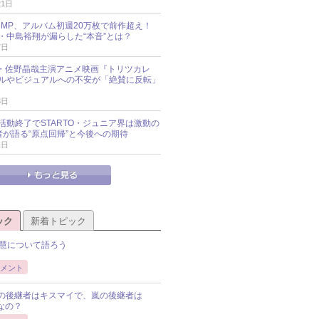
21日
y!JUMP、アルバム初週20万枚で前作超え！
・中島裕翔が漏らした“本音”とは？
7日
oup・佐野晶哉主演アニメ映画『トリツカレ
ルやビジュアルへの不安が「絶賛に反転」
3日
活動終了でSTARTO・ジュニア界は激動の
識者が語る“原点回帰”と今後への期待
1日
ック
新着トピック
慧について語ろう
メント
Pの後継者はキスマイで、嵐の後継者は
Pなの？