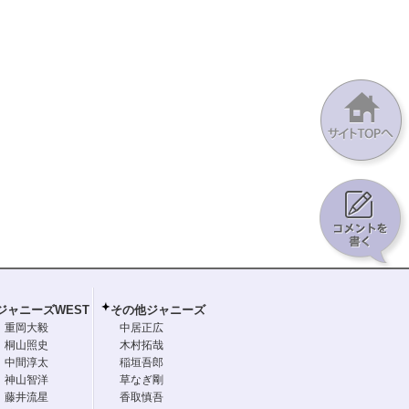
ジャニーズWEST
その他ジャニーズ
重岡大毅
中居正広
桐山照史
木村拓哉
中間淳太
稲垣吾郎
神山智洋
草なぎ剛
藤井流星
香取慎吾