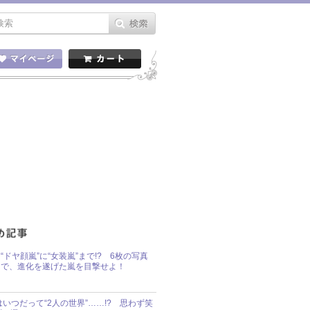
“ドヤ顔嵐”に“女装嵐”まで!? 6枚の写真
で、進化を遂げた嵐を目撃せよ！
idsはいつだって“2人の世界”……!? 思わず笑