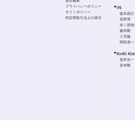
会社概要
プライバシーポリシー
V6
サイトポリシー
坂本昌行
特定商取引法上の表示
長野博
井ノ原快
森田剛
三宅健
岡田准一
KinKi Kid
堂本光一
堂本剛