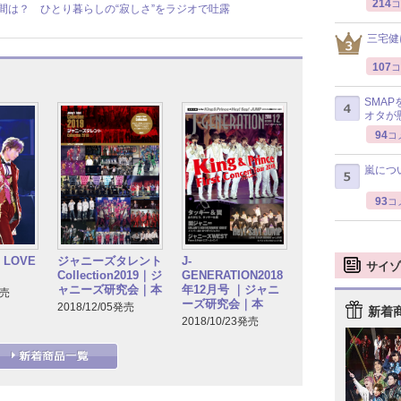
214
コ
思う瞬間は？ ひとり暮らしの“寂しさ”をラジオで吐露
三宅健
107
コ
SMA
オタが
94
コ
嵐につ
93
コ
s LOVE
ジャニーズタレント
J-
サイゾ
Collection2019｜ジ
GENERATION2018
ャニーズ研究会｜本
年12月号 ｜ジャニ
発売
ーズ研究会｜本
2018/12/05発売
新着
2018/10/23発売