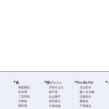
嵐
関ジャニ∞
Kis-My-Ft2
相葉雅紀
渋谷すばる
北山宏光
松本潤
錦戸亮
藤ヶ谷太輔
二宮和也
丸山隆平
玉森裕太
大野智
安田章大
横尾渉
櫻井翔
大倉忠義
千賀健永