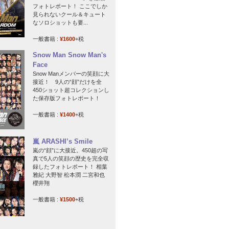
フォトレポート！ ここでしか
見られないクール＆キュート
なソロショットも要...
一般書籍 :
¥1600
+税
Snow Man Snow Man's
Face
Snow Manメンバーの笑顔に大
接近！ 9人の“顔”だけを全
450ショット超コレクションし
た保存版フォトレポート！
一般書籍 :
¥1400
+税
嵐 ARASHI’s Smile
嵐の“顔”に大接近。450超の写
真で5人の笑顔の歴史を完全収
録したフォトレポート！ 相葉
雅紀 大野智 松本潤 二宮和也
櫻井翔
一般書籍 :
¥1500
+税