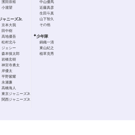
濱田崇裕
中山優馬
小瀧望
近藤真彦
生田斗真
ジャニーズJr.
山下智久
その他
京本大我
田中樹
少年隊
高地優吾
松村北斗
錦織一清
ジェシー
東山紀之
森本慎太郎
植草克秀
岩橋玄樹
神宮寺勇太
岸優太
平野紫耀
永瀬廉
高橋海人
東京ジャニーズJr.
関西ジャニーズJr.