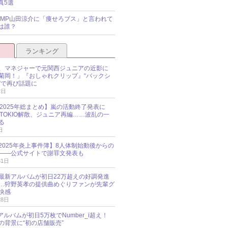
真5選
y!JUMP山田涼介に「痩せろブス」と言われて
は誰？
ランキング
、マネジャーで元関西ジュニアの近影に
菊岡！」『おしゃれクリップ』“バックシ
”で再び話題に
2日
O 2025年総まとめ】嵐の活動終了発表に
N、TOKIO解散、ジュニア再編……波乱の一
る
日
esz 2025年炎上事件簿】8人体制始動後からの
――公式サイトで謝罪文発表も
31日
最新アルバムが初日22万超えの好調発進
…狩野英孝の提供曲めぐりファンが先輩グ
快感
28日
新アルバムが初日5万枚でNumber_i超え！
の背景に“初の店舗販売”