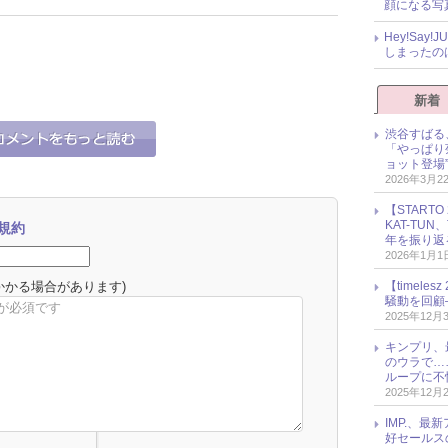
顔になる写
Hey!Sa
しまったの
新着
渋谷すばる
「やっぱり
ョット登場
2026年3月2
【START
KAT-TU
規約
年を振り返
2026年1月1
かかる場合があります)
【timel
騒動を回顧
2025年12月
キンプリ、
のウラで…
ループに不
2025年12月
IMP.、最
好セールス