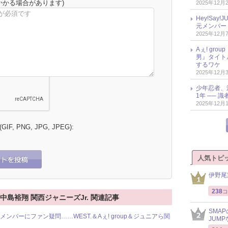
かかる場合があります)
2025年12月
Hey!Sa
元メンバー
2025年12月
Aぇ! gr
男』タイト
するワケ
2025年12月
少年忍者、
1年 ── 
2025年12月
 (GIF, PNG, JPG, JPEG):
人気トピ
伊野尾
238
コ
r. 中島裕翔 関西ジャニーズJr. 関連記事
SMA
ンバーにファン疑問……WEST.＆Aぇ! group＆ジュニアら関
JUM