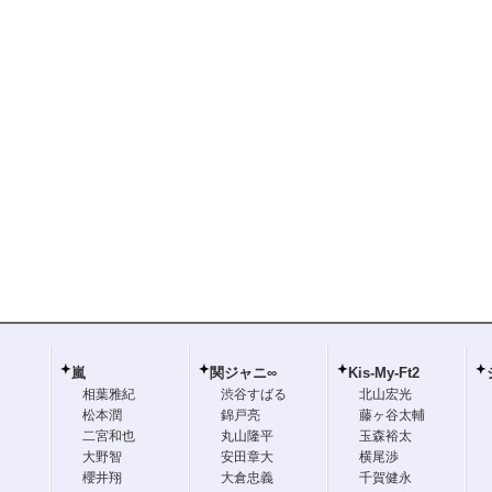
嵐
関ジャニ∞
Kis-My-Ft2
相葉雅紀
渋谷すばる
北山宏光
松本潤
錦戸亮
藤ヶ谷太輔
二宮和也
丸山隆平
玉森裕太
大野智
安田章大
横尾渉
櫻井翔
大倉忠義
千賀健永