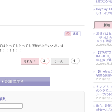
顔になる写
Hey!Sa
しまったの
新着
渋谷すばる
「やっぱり
ョット登場
2026年3月2
てはとってもとっても演技が上手いと思いま
！！！！！！！
【START
KAT-TU
年を振り返
3
6
それな！
うーん…
2026年1月1
【timel
騒動を回顧
2025年12月
キンプリ、
のウラで…
ループに不
2025年12月
規約
IMP.、最
好セールス