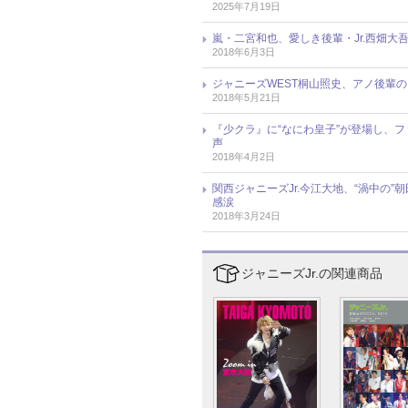
2025年7月19日
嵐・二宮和也、愛しき後輩・Jr.西畑大
2018年6月3日
ジャニーズWEST桐山照史、アノ後輩
2018年5月21日
『少クラ』に“なにわ皇子”が登場し、ファ
声
2018年4月2日
関西ジャニーズJr.今江大地、“渦中の”
感涙
2018年3月24日
ジャニーズJr.の関連商品