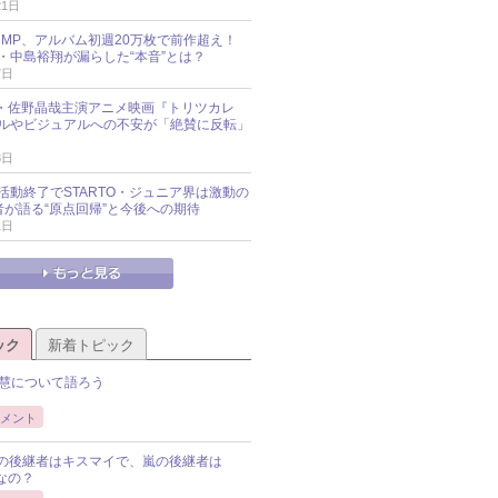
21日
y!JUMP、アルバム初週20万枚で前作超え！
・中島裕翔が漏らした“本音”とは？
7日
oup・佐野晶哉主演アニメ映画『トリツカレ
ルやビジュアルへの不安が「絶賛に反転」
3日
活動終了でSTARTO・ジュニア界は激動の
識者が語る“原点回帰”と今後への期待
1日
ック
新着トピック
慧について語ろう
メント
Pの後継者はキスマイで、嵐の後継者は
Pなの？