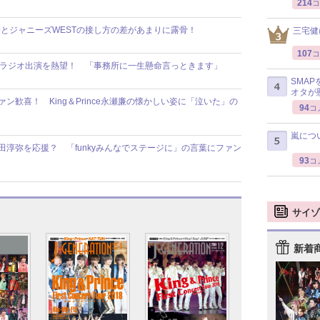
214
コ
吾とジャニーズWESTの接し方の差があまりに露骨！
三宅健
107
コ
のラジオ出演を熱望！ 「事務所に一生懸命言っときます」
SMA
オタが
ン歓喜！ King＆Prince永瀬廉の懐かしい姿に「泣いた」の
94
コ
嵐につ
朝田淳弥を応援？ 「funkyみんなでステージに」の言葉にファン
93
コ
サイゾ
新着