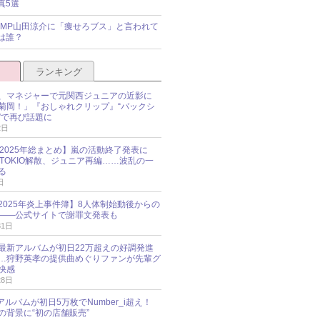
真5選
y!JUMP山田涼介に「痩せろブス」と言われて
は誰？
ランキング
、マネジャーで元関西ジュニアの近影に
菊岡！」『おしゃれクリップ』“バックシ
”で再び話題に
2日
O 2025年総まとめ】嵐の活動終了発表に
N、TOKIO解散、ジュニア再編……波乱の一
る
日
esz 2025年炎上事件簿】8人体制始動後からの
――公式サイトで謝罪文発表も
31日
最新アルバムが初日22万超えの好調発進
…狩野英孝の提供曲めぐりファンが先輩グ
快感
28日
新アルバムが初日5万枚でNumber_i超え！
の背景に“初の店舗販売”