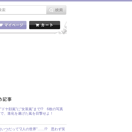
“ドヤ顔嵐”に“女装嵐”まで!? 6枚の写真
で、進化を遂げた嵐を目撃せよ！
idsはいつだって“2人の世界”……!? 思わず笑