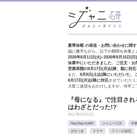
夏季休暇 の発送・お問い合わせに関
誠に勝手ながら、以下の期間を休業と
2026年8月11日(火)~2026年8月16日(日)
休業中にいただきました、ご注文・お
営業再開の8月17日(月)以降、順に対応
また、
8月8日(土)以降にいただいた、
8月17日(月)以降に対応
させていただく
大変ご迷惑をおかけしますが、
何卒ご
『母になる』で注目される
はわざとだった!?
2017年4月21日
Hey!Say!JUMP
ジャニーズJr.
中
ざわつき
ドラマ
ファンの反応