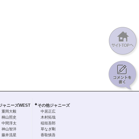
ジャニーズWEST
その他ジャニーズ
重岡大毅
中居正広
桐山照史
木村拓哉
中間淳太
稲垣吾郎
神山智洋
草なぎ剛
藤井流星
香取慎吾