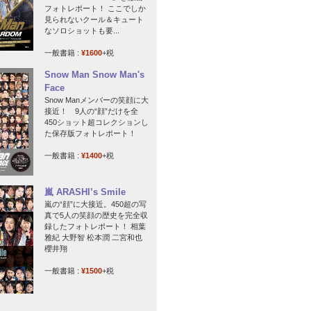
フォトレポート！ ここでしか
見られないクール＆キュート
なソロショットも要...
一般書籍 :
¥1600
+税
Snow Man Snow Man's
Face
Snow Manメンバーの笑顔に大
接近！ 9人の“顔”だけを全
450ショット超コレクションし
た保存版フォトレポート！
一般書籍 :
¥1400
+税
嵐 ARASHI’s Smile
嵐の“顔”に大接近。450超の写
真で5人の笑顔の歴史を完全収
録したフォトレポート！ 相葉
雅紀 大野智 松本潤 二宮和也
櫻井翔
一般書籍 :
¥1500
+税