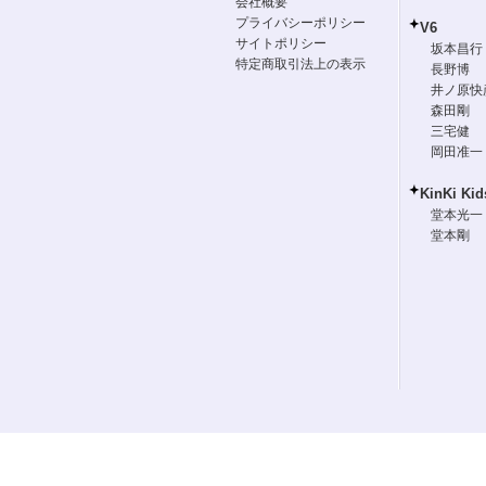
会社概要
プライバシーポリシー
V6
サイトポリシー
坂本昌行
特定商取引法上の表示
長野博
井ノ原快
森田剛
三宅健
岡田准一
KinKi Kid
堂本光一
堂本剛