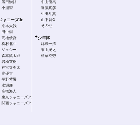
濱田崇裕
中山優馬
小瀧望
近藤真彦
生田斗真
ジャニーズJr.
山下智久
その他
京本大我
田中樹
少年隊
高地優吾
松村北斗
錦織一清
ジェシー
東山紀之
森本慎太郎
植草克秀
岩橋玄樹
神宮寺勇太
岸優太
平野紫耀
永瀬廉
高橋海人
東京ジャニーズJr.
関西ジャニーズJr.