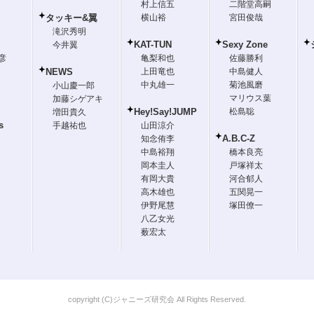
村上信五
二階堂高嗣
タッキー&翼
横山裕
宮田俊哉
滝沢秀明
KAT-TUN
Sexy Zone
今井翼
彦
亀梨和也
佐藤勝利
NEWS
上田竜也
中島健人
中丸雄一
菊池風磨
小山慶一郎
マリウス葉
加藤シゲアキ
Hey!Say!JUMP
松島聡
増田貴久
s
手越祐也
山田涼介
A.B.C-Z
知念侑李
中島裕翔
橋本良亮
岡本圭人
戸塚祥太
有岡大貴
河合郁人
高木雄也
五関晃一
伊野尾慧
塚田僚一
八乙女光
薮宏太
copyright (C)ジャニーズ研究会 All Rights Reserved.