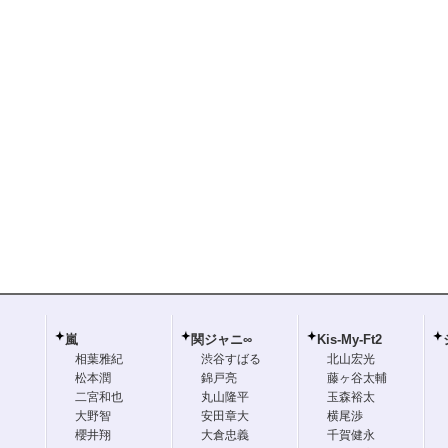
嵐
関ジャニ∞
Kis-My-Ft2
相葉雅紀
渋谷すばる
北山宏光
松本潤
錦戸亮
藤ヶ谷太輔
二宮和也
丸山隆平
玉森裕太
大野智
安田章大
横尾渉
櫻井翔
大倉忠義
千賀健永