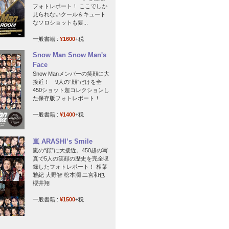
フォトレポート！ ここでしか
見られないクール＆キュート
なソロショットも要...
一般書籍 :
¥1600
+税
Snow Man Snow Man's
Face
Snow Manメンバーの笑顔に大
接近！ 9人の“顔”だけを全
450ショット超コレクションし
た保存版フォトレポート！
一般書籍 :
¥1400
+税
嵐 ARASHI’s Smile
嵐の“顔”に大接近。450超の写
真で5人の笑顔の歴史を完全収
録したフォトレポート！ 相葉
雅紀 大野智 松本潤 二宮和也
櫻井翔
一般書籍 :
¥1500
+税