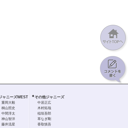
ジャニーズWEST
その他ジャニーズ
重岡大毅
中居正広
桐山照史
木村拓哉
中間淳太
稲垣吾郎
神山智洋
草なぎ剛
藤井流星
香取慎吾