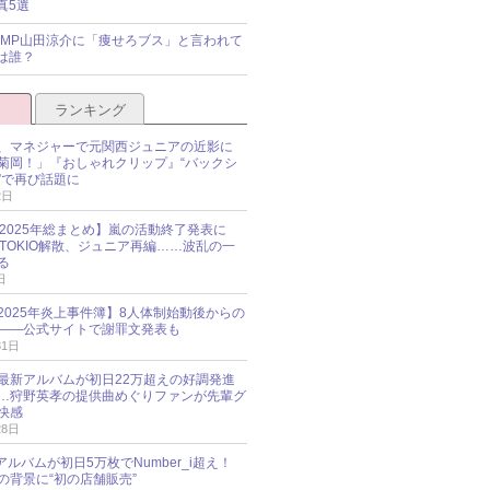
真5選
y!JUMP山田涼介に「痩せろブス」と言われて
は誰？
ランキング
、マネジャーで元関西ジュニアの近影に
菊岡！」『おしゃれクリップ』“バックシ
”で再び話題に
2日
O 2025年総まとめ】嵐の活動終了発表に
N、TOKIO解散、ジュニア再編……波乱の一
る
日
esz 2025年炎上事件簿】8人体制始動後からの
――公式サイトで謝罪文発表も
31日
最新アルバムが初日22万超えの好調発進
…狩野英孝の提供曲めぐりファンが先輩グ
快感
28日
新アルバムが初日5万枚でNumber_i超え！
の背景に“初の店舗販売”