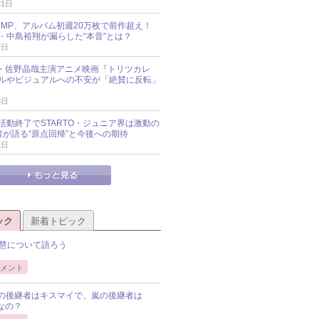
21日
y!JUMP、アルバム初週20万枚で前作超え！
・中島裕翔が漏らした“本音”とは？
7日
oup・佐野晶哉主演アニメ映画『トリツカレ
ルやビジュアルへの不安が「絶賛に反転」
3日
活動終了でSTARTO・ジュニア界は激動の
識者が語る“原点回帰”と今後への期待
1日
ック
新着トピック
慧について語ろう
メント
Pの後継者はキスマイで、嵐の後継者は
Pなの？