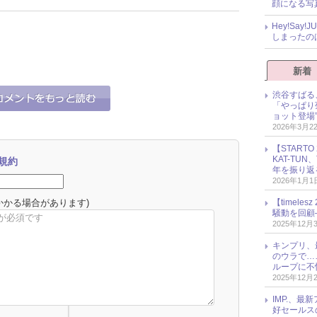
顔になる写
Hey!Sa
しまったの
新着
渋谷すばる
「やっぱり
ョット登場
2026年3月2
【START
KAT-TU
規約
年を振り返
2026年1月1
かかる場合があります)
【timel
騒動を回顧
2025年12月
キンプリ、
のウラで…
ループに不
2025年12月
IMP.、最
好セールス