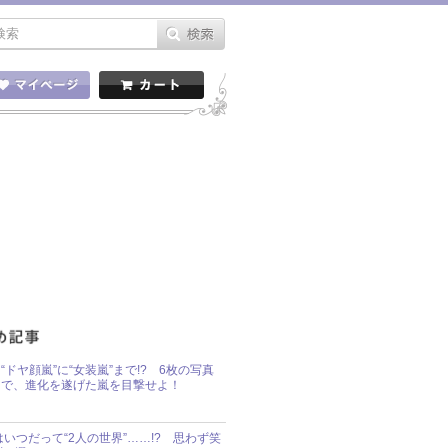
“ドヤ顔嵐”に“女装嵐”まで!? 6枚の写真
で、進化を遂げた嵐を目撃せよ！
idsはいつだって“2人の世界”……!? 思わず笑