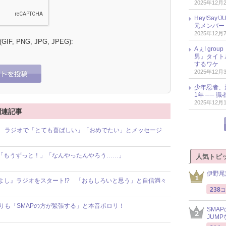
2025年12月
Hey!Sa
元メンバー
2025年12月
 (GIF, PNG, JPG, JPEG):
Aぇ! gr
男』タイト
するワケ
2025年12月
少年忍者、
1年 ── 
2025年12月
 関連記事
祝福！ ラジオで「とても喜ばしい」「おめでたい」とメッセージ
験!? 「もうずっと！」「なんやったんやろう……」
人気トピ
伊野尾
『Wつよし』ラジオをスタート!? 「おもしろいと思う」と自信満々
238
コ
年隊よりも「SMAPの方が緊張する」と本音ポロリ！
SMA
JUM