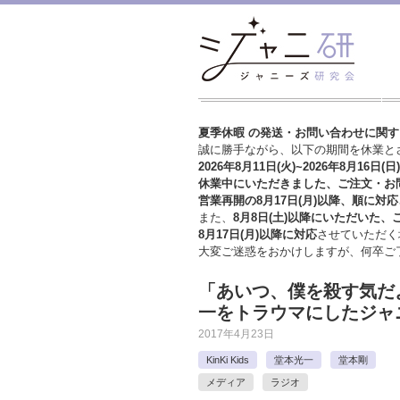
夏季休暇 の発送・お問い合わせに関
誠に勝手ながら、以下の期間を休業と
2026年8月11日(火)~2026年8月16日(日)
休業中にいただきました、ご注文・お
営業再開の8月17日(月)以降、順に対応
また、
8月8日(土)以降にいただいた、
8月17日(月)以降に対応
させていただく
大変ご迷惑をおかけしますが、
何卒ご
「あいつ、僕を殺す気だよ～
一をトラウマにしたジャ
2017年4月23日
KinKi Kids
堂本光一
堂本剛
メディア
ラジオ