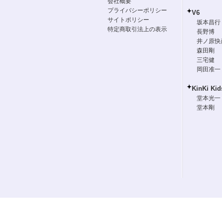
会社概要
プライバシーポリシー
V6
サイトポリシー
坂本昌行
特定商取引法上の表示
長野博
井ノ原快
森田剛
三宅健
岡田准一
KinKi Kid
堂本光一
堂本剛