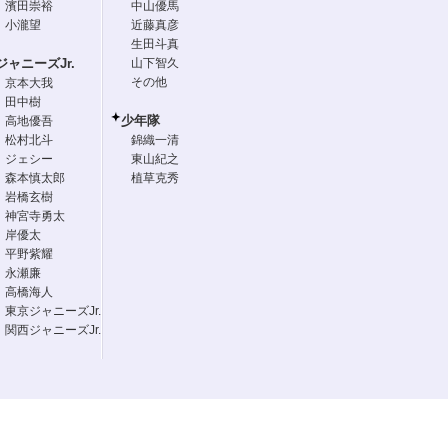
濱田崇裕
中山優馬
小瀧望
近藤真彦
生田斗真
ジャニーズJr.
山下智久
その他
京本大我
田中樹
少年隊
高地優吾
松村北斗
錦織一清
ジェシー
東山紀之
森本慎太郎
植草克秀
岩橋玄樹
神宮寺勇太
岸優太
平野紫耀
永瀬廉
高橋海人
東京ジャニーズJr.
関西ジャニーズJr.