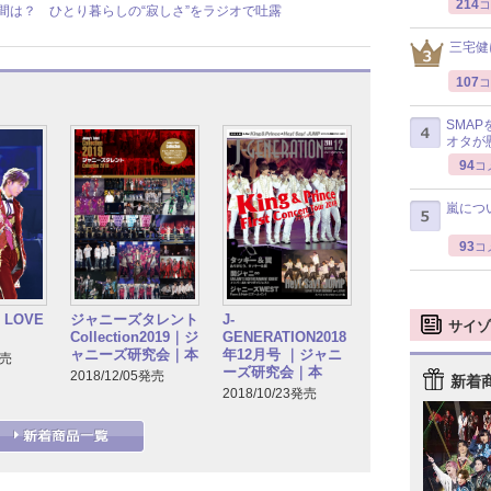
214
コ
思う瞬間は？ ひとり暮らしの“寂しさ”をラジオで吐露
三宅健
107
コ
SMA
オタが
94
コ
嵐につ
93
コ
s LOVE
ジャニーズタレント
J-
サイゾ
Collection2019｜ジ
GENERATION2018
ャニーズ研究会｜本
年12月号 ｜ジャニ
発売
ーズ研究会｜本
2018/12/05発売
新着
2018/10/23発売