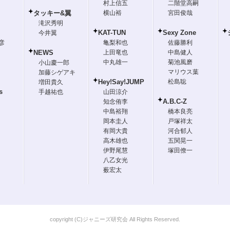
村上信五
二階堂高嗣
タッキー&翼
横山裕
宮田俊哉
滝沢秀明
KAT-TUN
Sexy Zone
今井翼
彦
亀梨和也
佐藤勝利
NEWS
上田竜也
中島健人
中丸雄一
菊池風磨
小山慶一郎
マリウス葉
加藤シゲアキ
Hey!Say!JUMP
松島聡
増田貴久
s
手越祐也
山田涼介
A.B.C-Z
知念侑李
中島裕翔
橋本良亮
岡本圭人
戸塚祥太
有岡大貴
河合郁人
高木雄也
五関晃一
伊野尾慧
塚田僚一
八乙女光
薮宏太
copyright (C)ジャニーズ研究会 All Rights Reserved.