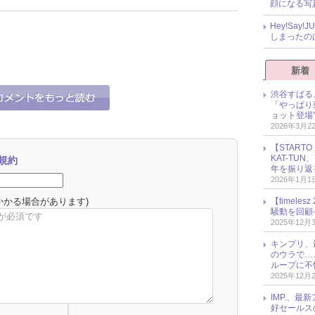
顔になる写
Hey!Sa
しまったの
新着
渋谷すばる
「やっぱり
ョット登場
2026年3月2
【START
KAT-TU
規約
年を振り返
2026年1月1
かかる場合があります)
【timel
騒動を回顧
2025年12月
キンプリ、
のウラで…
ループに不
2025年12月
IMP.、最
好セールス