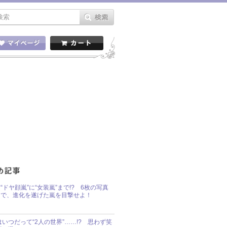
“ドヤ顔嵐”に“女装嵐”まで!? 6枚の写真
で、進化を遂げた嵐を目撃せよ！
idsはいつだって“2人の世界”……!? 思わず笑