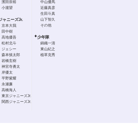
濱田崇裕
中山優馬
小瀧望
近藤真彦
生田斗真
ジャニーズJr.
山下智久
その他
京本大我
田中樹
少年隊
高地優吾
松村北斗
錦織一清
ジェシー
東山紀之
森本慎太郎
植草克秀
岩橋玄樹
神宮寺勇太
岸優太
平野紫耀
永瀬廉
高橋海人
東京ジャニーズJr.
関西ジャニーズJr.