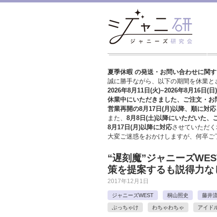
夏季休暇 の発送・お問い合わせに関
誠に勝手ながら、以下の期間を休業と
2026年8月11日(火)~2026年8月16日(日)
休業中にいただきました、ご注文・お
営業再開の8月17日(月)以降、順に対応
また、
8月8日(土)以降にいただいた、
8月17日(月)以降に対応
させていただく
大変ご迷惑をおかけしますが、
何卒ご
“遅刻魔”ジャニーズWE
策を提案するも説得力なし
2017年12月1日
ジャニーズWEST
桐山照史
藤井
ぶっちゃけ
わちゃわちゃ
アイド