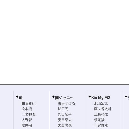
嵐
関ジャニ∞
Kis-My-Ft2
相葉雅紀
渋谷すばる
北山宏光
松本潤
錦戸亮
藤ヶ谷太輔
二宮和也
丸山隆平
玉森裕太
大野智
安田章大
横尾渉
櫻井翔
大倉忠義
千賀健永