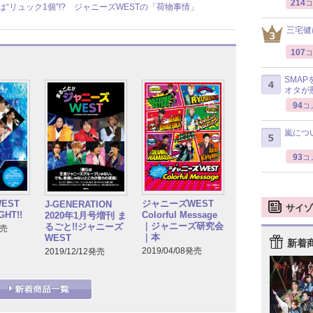
214
コ
“リュック1個”!? ジャニーズWESTの「荷物事情」
三宅健
107
コ
SMA
オタが
94
コ
嵐につ
93
コ
EST
ジャニーズWEST
J-GENERATION
サイゾ
GHT!!
Colorful Message
2020年1月号増刊 ま
｜ジャニーズ研究会
るごと!!ジャニーズ
発売
｜本
WEST
新着
2019/04/08発売
2019/12/12発売