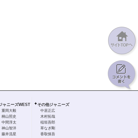
ジャニーズWEST
その他ジャニーズ
重岡大毅
中居正広
桐山照史
木村拓哉
中間淳太
稲垣吾郎
神山智洋
草なぎ剛
藤井流星
香取慎吾