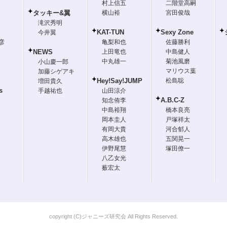
村上信五
二階堂高嗣
タッキー&翼
横山裕
宮田俊哉
滝沢秀明
KAT-TUN
Sexy Zone
今井翼
彦
亀梨和也
佐藤勝利
NEWS
上田竜也
中島健人
中丸雄一
菊池風磨
小山慶一郎
マリウス葉
加藤シゲアキ
Hey!Say!JUMP
松島聡
増田貴久
s
手越祐也
山田涼介
A.B.C-Z
知念侑李
中島裕翔
橋本良亮
岡本圭人
戸塚祥太
有岡大貴
河合郁人
高木雄也
五関晃一
伊野尾慧
塚田僚一
八乙女光
薮宏太
copyright (C)ジャニーズ研究会 All Rights Reserved.