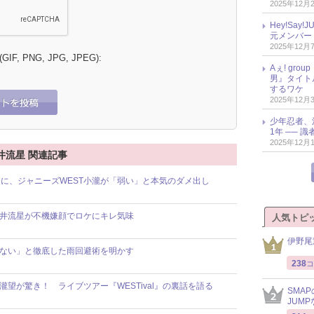
2025年12月
Hey!Sa
元メンバー
2025年12月
 (GIF, PNG, JPG, JPEG):
Aぇ! gr
男』タイト
するワケ
2025年12月
少年忍者、
1年 ── 
2025年12月
井流星 関連記事
に、ジャニーズWEST小瀧が「弱い」と本気のダメ出し
藤井流星が不機嫌顔でロケにキレ気味
人気トピ
伊野尾
くない」と徹底した雨回避術を明かす
238
コ
瀧望が驚き！ ライブツアー『WESTival』の裏話を語る
SMA
JUM