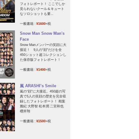
フォトレポート！ ここでしか
見られないクール＆キュート
なソロショットも要...
一般書籍 :
¥1600
+税
Snow Man Snow Man's
Face
Snow Manメンバーの笑顔に大
接近！ 9人の“顔”だけを全
450ショット超コレクションし
た保存版フォトレポート！
一般書籍 :
¥1400
+税
嵐 ARASHI’s Smile
嵐の“顔”に大接近。450超の写
真で5人の笑顔の歴史を完全収
録したフォトレポート！ 相葉
雅紀 大野智 松本潤 二宮和也
櫻井翔
一般書籍 :
¥1500
+税