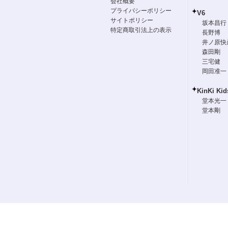
会社概要
プライバシーポリシー
V6
サイトポリシー
坂本昌行
特定商取引法上の表示
長野博
井ノ原快
森田剛
三宅健
岡田准一
KinKi Kid
堂本光一
堂本剛