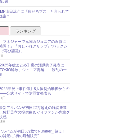
真5選
y!JUMP山田涼介に「痩せろブス」と言われて
は誰？
ランキング
、マネジャーで元関西ジュニアの近影に
菊岡！」『おしゃれクリップ』“バックシ
”で再び話題に
2日
O 2025年総まとめ】嵐の活動終了発表に
N、TOKIO解散、ジュニア再編……波乱の一
る
日
esz 2025年炎上事件簿】8人体制始動後からの
――公式サイトで謝罪文発表も
31日
最新アルバムが初日22万超えの好調発進
…狩野英孝の提供曲めぐりファンが先輩グ
快感
28日
新アルバムが初日5万枚でNumber_i超え！
の背景に“初の店舗販売”