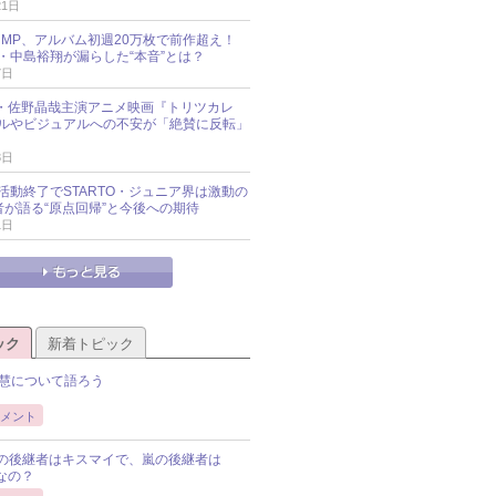
21日
y!JUMP、アルバム初週20万枚で前作超え！
・中島裕翔が漏らした“本音”とは？
7日
oup・佐野晶哉主演アニメ映画『トリツカレ
ルやビジュアルへの不安が「絶賛に反転」
3日
活動終了でSTARTO・ジュニア界は激動の
識者が語る“原点回帰”と今後への期待
1日
ック
新着トピック
慧について語ろう
メント
Pの後継者はキスマイで、嵐の後継者は
Pなの？