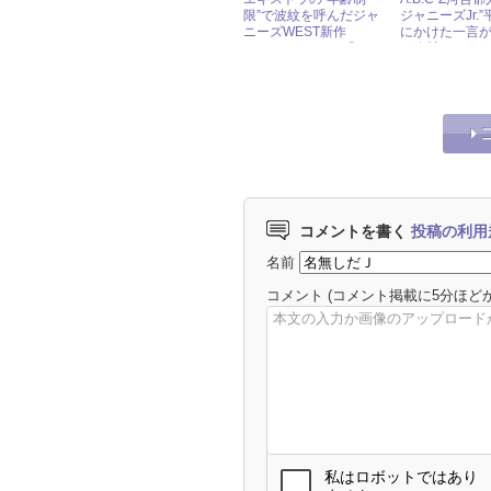
限”で波紋を呼んだジャ
ジャニーズJr.
ニーズWEST新作
にかけた一言
MV……ファンが「あの
に絶賛された
応募条件になんの意味
が？」と疑問を抱くワケ
コメントを書く
投稿の利用
名前
コメント
(コメント掲載に5分ほど