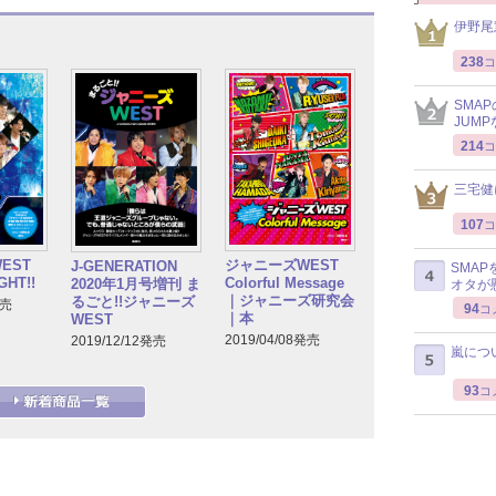
伊野尾
238
コ
SMA
JUM
214
コ
三宅健
107
コ
EST
ジャニーズWEST
J-GENERATION
SMA
GHT!!
Colorful Message
2020年1月号増刊 ま
オタが
｜ジャニーズ研究会
るごと!!ジャニーズ
発売
94
コ
｜本
WEST
2019/04/08発売
2019/12/12発売
嵐につ
93
コ