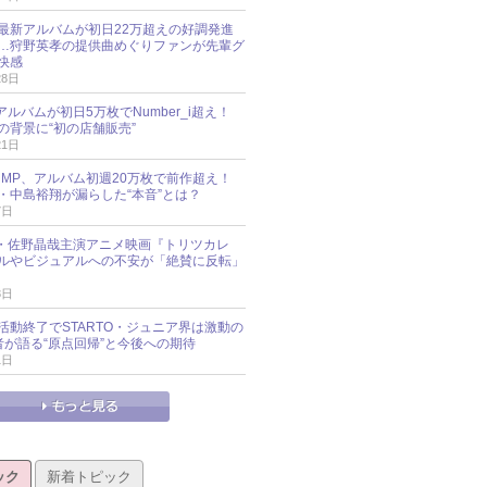
最新アルバムが初日22万超えの好調発進
…狩野英孝の提供曲めぐりファンが先輩グ
快感
28日
新アルバムが初日5万枚でNumber_i超え！
の背景に“初の店舗販売”
21日
y!JUMP、アルバム初週20万枚で前作超え！
・中島裕翔が漏らした“本音”とは？
7日
oup・佐野晶哉主演アニメ映画『トリツカレ
ルやビジュアルへの不安が「絶賛に反転」
3日
活動終了でSTARTO・ジュニア界は激動の
識者が語る“原点回帰”と今後への期待
1日
ック
新着トピック