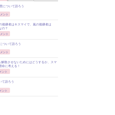
慧について語ろう
メント
Pの後継者はキスマイで、嵐の後継者は
Pなの？
メント
について語ろう
メント
Pを解散させないためにはどうするか、スマ
懸命に考える！
メント
いて語ろう
メント