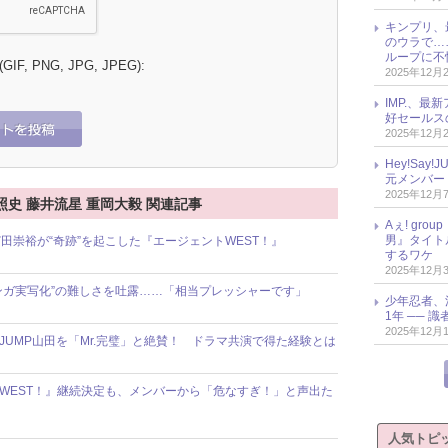
キンプリ、
のウラで…
ループに不
 (GIF, PNG, JPG, JPEG):
2025年12月
IMP.、最
好セールス
2025年12月
Hey!Sa
元メンバー
2025年12月
照史 藤井流星 重岡大毅 関連記事
Aぇ! gr
男』タイト
田崇裕が“奇跡”を起こした『エージェントWEST！』
するワケ
2025年12月
マンガ実写化”の難しさを吐露……「相当プレッシャーです」
少年忍者、
1年 ── 
2025年12月
JUMP山田を「Mr.完璧」と絶賛！ ドラマ共演で得た経験とは
トWEST！』継続決定も、メンバーから「危なすぎ！」と声出た
人気トピ