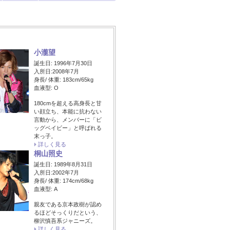
小瀧望
誕生日: 1996年7月30日
入所日:2008年7月
身長/ 体重: 183cm/65kg
血液型: O
180cmを超える高身長と甘
い顔立ち、本能に抗わない
言動から、メンバーに「ビ
ッグベイビー」と呼ばれる
末っ子。
詳しく見る
桐山照史
誕生日: 1989年8月31日
入所日:2002年7月
身長/ 体重: 174cm/68kg
血液型: A
親友である京本政樹が認め
るほどそっくりだという、
柳沢慎吾系ジャニーズ。
詳しく見る