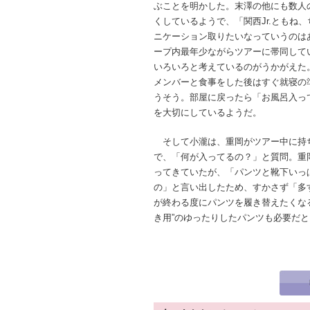
ぶことを明かした。末澤の他にも数人の
くしているようで、「関西Jr.ともね
ニケーション取りたいなっていうのは
ープ内最年少ながらツアーに帯同してい
いろいろと考えているのがうかがえた
メンバーと食事をした後はすぐ就寝の
うそう。部屋に戻ったら「お風呂入っ
を大切にしているようだ。
そして小瀧は、重岡がツアー中に持
で、「何が入ってるの？」と質問。重
ってきていたが、「パンツと靴下いっ
の」と言い出したため、すかさず「多
が終わる度にパンツを履き替えたくな
き用”のゆったりしたパンツも必要だ