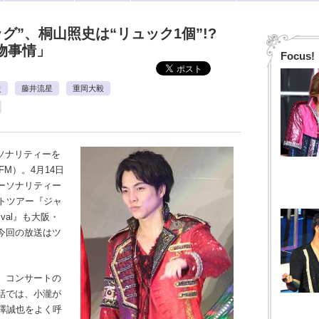
グ”、桐山照史は“リュック1個”!?
物事情」
Focus!
史
藤井流星
重岡大毅
ソナリティーを
FM）。4月14日
ーソナリティー
トツアー『ジャ
Tival』も大阪・
今回の放送はツ
、コンサートの
話では、小瀧が
澤誠也をよく呼