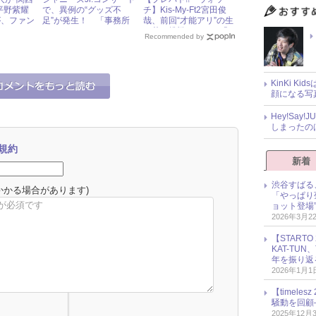
”平野紫耀
で、異例の“グッズ不
チ】Kis-My-Ft2宮田俊
が、ファン
足”が発生！ 「事務所
哉、前回“才能アリ”の生
ワケとは？
にナメられてる」とファ
け花に挑戦するも、「お
Recommended by
ン激怒
もしろみがない」とバッ
サリ！
KinKi K
顔になる写
Hey!Sa
しまったの
規約
新着
渋谷すばる
かかる場合があります)
「やっぱり
ョット登場
2026年3月2
【START
KAT-TU
年を振り返
2026年1月1
【timel
騒動を回顧
2025年12月