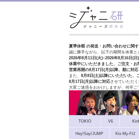
夏季休暇 の発送・お問い合わせに関
誠に勝手ながら、以下の期間を休業と
2026年8月11日(火)~2026年8月16日(日)
休業中にいただきました、ご注文・お
営業再開の8月17日(月)以降、順に対応
また、
8月8日(土)以降にいただいた、
8月17日(月)以降に対応
させていただく
大変ご迷惑をおかけしますが、
何卒ご
TOKIO
V6
Kin
Hey!Say!JUMP
Kis-My-Ft2