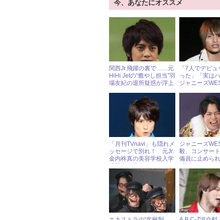
今、あなたにオススメ
関西Jr.飛躍の裏で……元
「7人でデビュ
HiHi Jetの“癒やし担当”羽
った」「実は
場友紀の退所疑惑が浮上
ジャニーズWE
太が知られざ
白
「月刊TVnavi」も隠れメ
ジャニーズWE
ッセージで別れ！ 元Jr.
毅、コンサー
金内柊真の美容学校入学
備員に止められ
式写真が流出
「今までに2～
と暴露
エキストラの“年齢制
A.B.C-Z河合