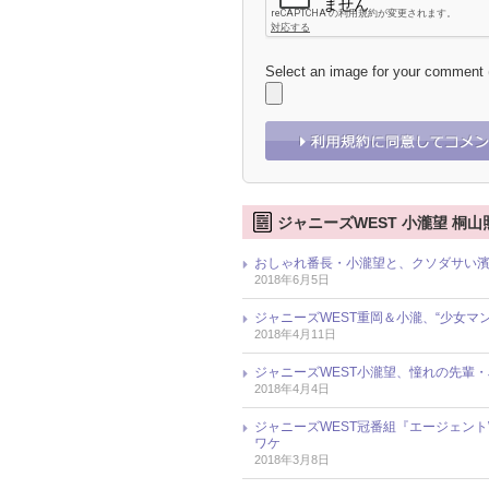
Select an image for your comment
ジャニーズWEST 小瀧望 桐山
おしゃれ番長・小瀧望と、クソダサい濱
2018年6月5日
ジャニーズWEST重岡＆小瀧、“少女
2018年4月11日
ジャニーズWEST小瀧望、憧れの先輩・
2018年4月4日
ジャニーズWEST冠番組『エージェン
ワケ
2018年3月8日