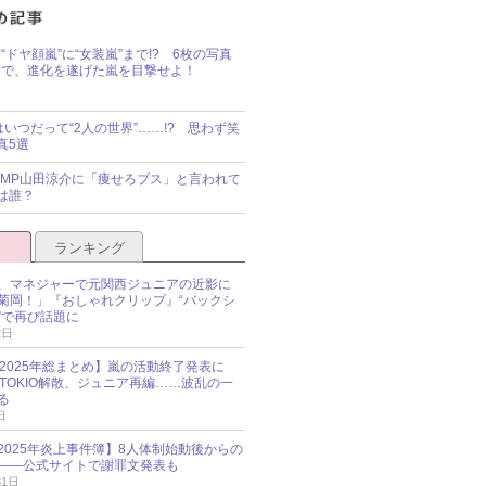
“ドヤ顔嵐”に“女装嵐”まで!? 6枚の写真
で、進化を遂げた嵐を目撃せよ！
idsはいつだって“2人の世界”……!? 思わず笑
真5選
y!JUMP山田涼介に「痩せろブス」と言われて
は誰？
ランキング
、マネジャーで元関西ジュニアの近影に
菊岡！」『おしゃれクリップ』“バックシ
”で再び話題に
2日
O 2025年総まとめ】嵐の活動終了発表に
N、TOKIO解散、ジュニア再編……波乱の一
る
日
esz 2025年炎上事件簿】8人体制始動後からの
――公式サイトで謝罪文発表も
31日