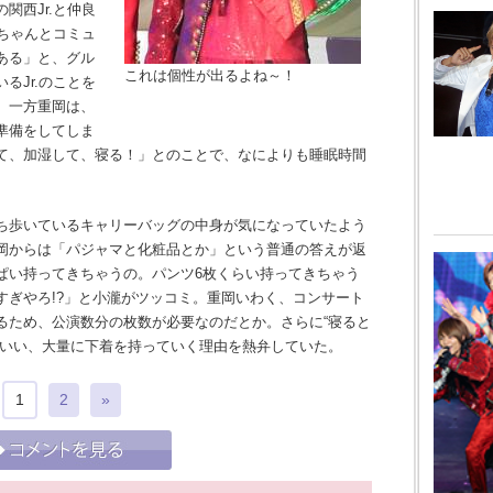
関西Jr.と仲良
、ちゃんとコミュ
ある」と、グル
これは個性が出るよね～！
るJr.のことを
。一方重岡は、
準備をしてしま
て、加湿して、寝る！」とのことで、なによりも睡眠時間
ち歩いているキャリーバッグの中身が気になっていたよう
岡からは「パジャマと化粧品とか」という普通の答えが返
ぱい持ってきちゃうの。パンツ6枚くらい持ってきちゃう
すぎやろ!?」と小瀧がツッコミ。重岡いわく、コンサート
るため、公演数分の枚数が必要なのだとか。さらに“寝ると
といい、大量に下着を持っていく理由を熱弁していた。
1
2
»