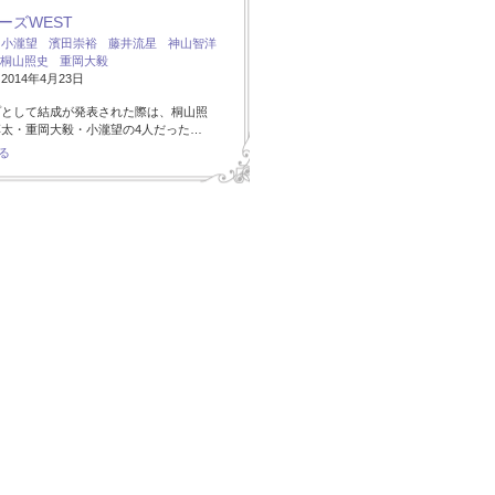
ーズWEST
：
小瀧望
濱田崇裕
藤井流星
神山智洋
桐山照史
重岡大毅
014年4月23日
プとして結成が発表された際は、桐山照
太・重岡大毅・小瀧望の4人だった…
る