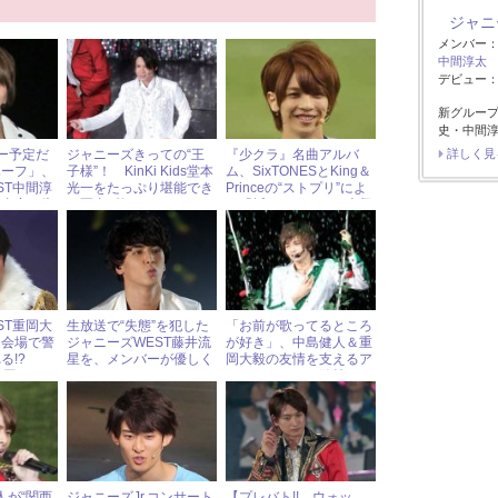
ジャニ
メンバー
中間淳太
デビュー：2
新グルー
史・中間淳
詳しく見
ー予定だ
ジャニーズきっての“王
『少クラ』名曲アルバ
ハーフ」、
子様”！ KinKi Kids堂本
ム、SixTONESとKing＆
ST中間淳
光一をたっぷり堪能でき
Princeの“ストプリ”によ
る真実を告
る写真5枚
る「祈り」にファン大興
奮
ST重岡大
生放送で“失態”を犯した
「お前が歌ってるところ
ト会場で警
ジャニーズWEST藤井流
が好き」、中島健人＆重
る!?
星を、メンバーが優しく
岡大毅の友情を支えるア
3回ある」
フォロー！
イドルとしての矜持
郁人が“関西
ジャニーズJr.コンサート
【プレバト!! ウォッ