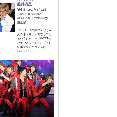
藤井流星
誕生日: 1993年8月18日
入所日:2006年10月
身長/ 体重: 179cm/61kg
血液型: B
メンバーの中間淳太がほか6
人のボケを一人でツッコむ
というジャニーズWESTの
バランスを考えて、「オレ
のボケないバランスは…
詳しく見る