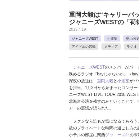
重岡大毅は“キャリーバッ
ジャニーズWESTの「荷
2018.4.19
ジャニーズWEST
小瀧望
桐山照
アイドルの言動
メディア
ラジオ
ジャニーズWEST
のメンバーがパー
務めるラジオ『bayじゃないか』（bay
深夜の放送は、
重岡大毅
と
小瀧望
がパ
を担当。1月3日から始まったコンサー
ニーズWEST LIVE TOUR 2018 WES
北海道公演を残すのみということで、
アーの裏話が語られた。
ファンなら誰もが気になるであろう
後のプライベートな時間の過ごし方の
ホテルの部屋に関西
ジャニーズJr.
の末