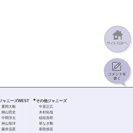
ジャニーズWEST
その他ジャニーズ
重岡大毅
中居正広
桐山照史
木村拓哉
中間淳太
稲垣吾郎
神山智洋
草なぎ剛
藤井流星
香取慎吾