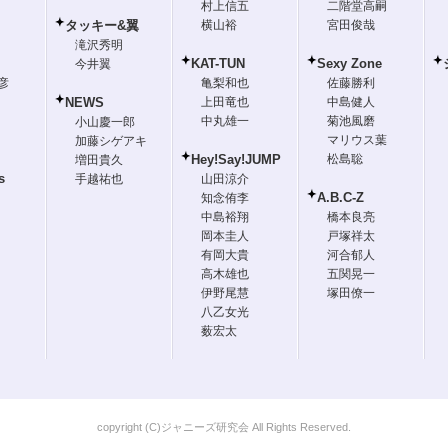
村上信五
二階堂高嗣
タッキー&翼
横山裕
宮田俊哉
滝沢秀明
KAT-TUN
Sexy Zone
今井翼
彦
亀梨和也
佐藤勝利
NEWS
上田竜也
中島健人
中丸雄一
菊池風磨
小山慶一郎
マリウス葉
加藤シゲアキ
Hey!Say!JUMP
松島聡
増田貴久
s
手越祐也
山田涼介
A.B.C-Z
知念侑李
中島裕翔
橋本良亮
岡本圭人
戸塚祥太
有岡大貴
河合郁人
高木雄也
五関晃一
伊野尾慧
塚田僚一
八乙女光
薮宏太
copyright (C)ジャニーズ研究会 All Rights Reserved.