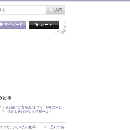
“ドヤ顔嵐”に“女装嵐”まで!? 6枚の写真
で、進化を遂げた嵐を目撃せよ！
idsはいつだって“2人の世界”……!? 思わず笑