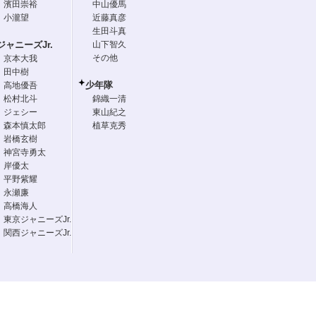
濱田崇裕
中山優馬
小瀧望
近藤真彦
生田斗真
ジャニーズJr.
山下智久
その他
京本大我
田中樹
少年隊
高地優吾
松村北斗
錦織一清
ジェシー
東山紀之
森本慎太郎
植草克秀
岩橋玄樹
神宮寺勇太
岸優太
平野紫耀
永瀬廉
高橋海人
東京ジャニーズJr.
関西ジャニーズJr.