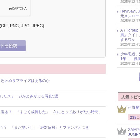
2025年12月
Hey!Sa
元メンバー
2025年12月
 (GIF, PNG, JPG, JPEG):
Aぇ! gr
男』タイト
するワケ
2025年12月
少年忍者、
1年 ── 
2025年12月
現、思わぬサプライズはあるのか
白熱したステージがよみがえる写真5選
人気トピ
伊野尾
振り返る！ 「すごく成長した」「Jr.にとってありがたい時間」
238
コ
味津々!? 「まだ早い！」「絶対反対」とファンざわつき
SMA
JUM