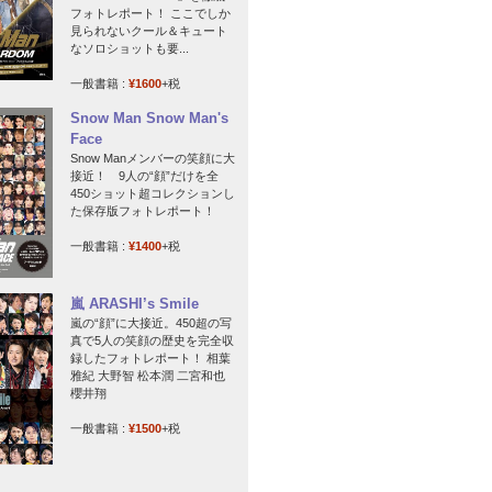
フォトレポート！ ここでしか
見られないクール＆キュート
なソロショットも要...
一般書籍 :
¥1600
+税
Snow Man Snow Man's
Face
Snow Manメンバーの笑顔に大
接近！ 9人の“顔”だけを全
450ショット超コレクションし
た保存版フォトレポート！
一般書籍 :
¥1400
+税
嵐 ARASHI’s Smile
嵐の“顔”に大接近。450超の写
真で5人の笑顔の歴史を完全収
録したフォトレポート！ 相葉
雅紀 大野智 松本潤 二宮和也
櫻井翔
一般書籍 :
¥1500
+税