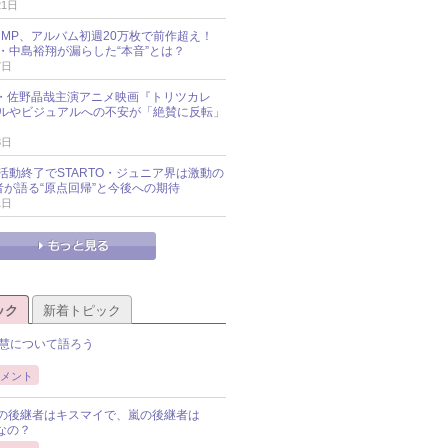
21日
y!JUMP、アルバム初週20万枚で前作超え！
・中島裕翔が漏らした“本音”とは？
7日
oup・佐野晶哉主演アニメ映画『トリツカレ
ルやビジュアルへの不安が「絶賛に反転」
3日
活動終了でSTARTO・ジュニア界は激動の
識者が語る“原点回帰”と今後への期待
1日
ック
新着トピック
慧について語ろう
メント
Pの後継者はキスマイで、嵐の後継者は
Pなの？