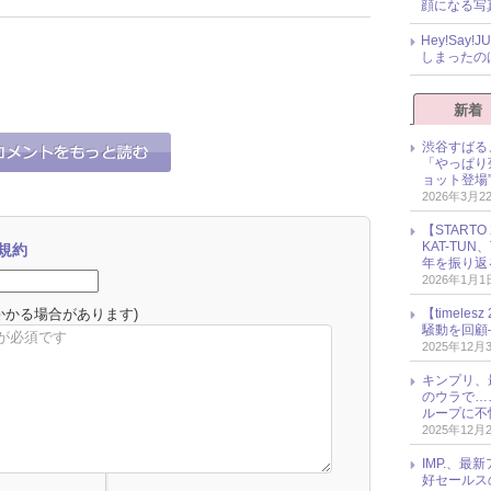
顔になる写
Hey!Sa
しまったの
新着
渋谷すばる
「やっぱり
ョット登場
2026年3月2
【START
KAT-TU
規約
年を振り返
2026年1月1
かかる場合があります)
【timel
騒動を回顧
2025年12月
キンプリ、
のウラで…
ループに不
2025年12月
IMP.、最
好セールス