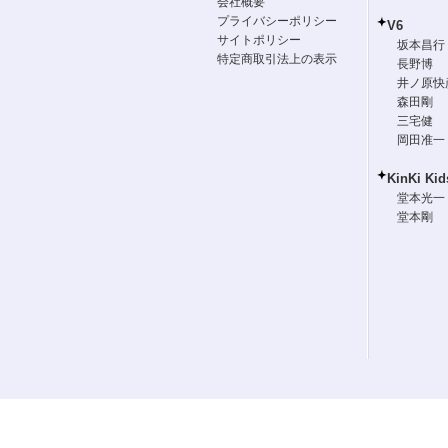
会社概要
プライバシーポリシー
V6
サイトポリシー
坂本昌行
特定商取引法上の表示
長野博
井ノ原快
森田剛
三宅健
岡田准一
KinKi Kid
堂本光一
堂本剛