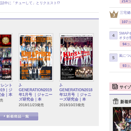
214
コ
生電話中に「チューして」とリクエスト!?
三宅健
107
コ
SMA
オタが
94
コ
嵐につ
93
コ
タレント
J-
J-
サイゾ
2019｜ジ
GENERATION2019
GENERATION2018
究会｜本
年1月号 ｜ジャニー
年12月号 ｜ジャニ
ズ研究会｜本
ーズ研究会｜本
発売
新着
2018/11/23発売
2018/10/23発売