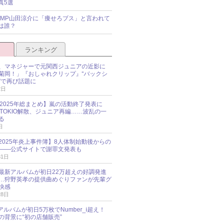
真5選
y!JUMP山田涼介に「痩せろブス」と言われて
は誰？
ランキング
、マネジャーで元関西ジュニアの近影に
菊岡！」『おしゃれクリップ』“バックシ
”で再び話題に
2日
O 2025年総まとめ】嵐の活動終了発表に
N、TOKIO解散、ジュニア再編……波乱の一
る
日
esz 2025年炎上事件簿】8人体制始動後からの
――公式サイトで謝罪文発表も
31日
最新アルバムが初日22万超えの好調発進
…狩野英孝の提供曲めぐりファンが先輩グ
快感
28日
新アルバムが初日5万枚でNumber_i超え！
の背景に“初の店舗販売”