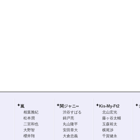
嵐
関ジャニ∞
Kis-My-Ft2
相葉雅紀
渋谷すばる
北山宏光
松本潤
錦戸亮
藤ヶ谷太輔
二宮和也
丸山隆平
玉森裕太
大野智
安田章大
横尾渉
櫻井翔
大倉忠義
千賀健永