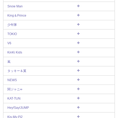
Snow Man
King＆Prince
少年隊
TOKIO
V6
KinKi Kids
嵐
タッキー＆翼
NEWS
関ジャニ∞
KAT-TUN
Hey!Say!JUMP
Kis-My-Ft2