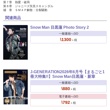
第７章 熱愛・破局
第８章 ジャニーズ失笑スキャンダル
補 章 ＳＭＡＰ解散・分裂騒動
関連商品
Snow Man 目黒蓮 Photo Story 2
一般書籍へGO
\1300
＋税
J-GENERATION2026年6月号【まるごと1
冊大特集!!】Snow Man目黒蓮・新章
一般書籍へGO
\880
＋税
電子書籍へGO
\792
＋税