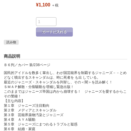
¥1,100
＋税
カートに入れる
読み物
商品説明
Ｂ６判／カバー 装/238ページ
国民的アイドルを数多く輩出し、わが国芸能界を制覇するジャニーズ－－とめ
どなく噴出するスキャンダルは、時に死者を も出 している。
最近のジャニーズ・スキャンダルを列挙し、その＜闇＞を読み解く！
ＳＭＡＰ解散・分裂騒動を増補し緊急出版！
このままではジャニーズ帝国は内から崩壊する！ ジャニーズを愛するからこ
その警鐘！
【主な内容】
第１章 ジャニーズ注目動向
第２章 メディアとスキャンダル
第３章 芸能界薬物汚染とジャニーズ
第４章 ＡＹＡ騒動
第５章 ジャニーズにまつわるトラブルと疑惑
第６章 結婚・家庭