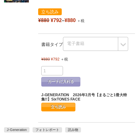
立ち読み
¥880
¥792
–
¥880
＋税
書籍タイプ
¥880
¥792
＋税
カートに入れる
J-GENERATION 2026年3月号【まるごと1冊大特
集!!】SixTONES FACE
立ち読み
J-Generation
フォトレポート
読み物