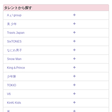
タレントから探す
Aぇ! group
美 少年
Travis Japan
SixTONES
なにわ男子
Snow Man
King＆Prince
少年隊
TOKIO
V6
KinKi Kids
嵐