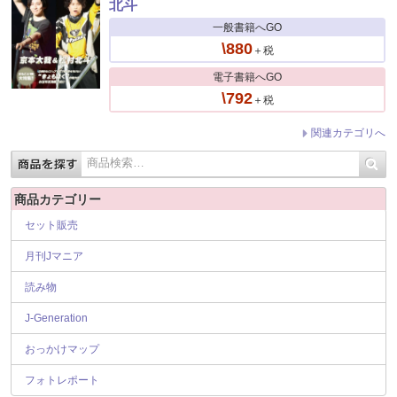
北斗
一般書籍へGO
\880
＋税
電子書籍へGO
\792
＋税
関連カテゴリへ
商品カテゴリー
セット販売
月刊Jマニア
読み物
J-Generation
おっかけマップ
フォトレポート