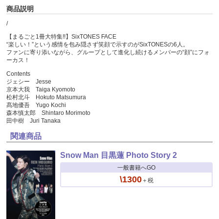
商品説明
/
【まるごと1冊大特集!!】SixTONES FACE
“楽しい！”という感情を包み隠さず笑顔で示すのがSixTONESの6人。
ファンに寄り添いながら、グループとして進化し続けるメンバーの“顔”にフォ
ーカス！
Contents
ジェシー Jesse
京本大我 Taiga Kyomoto
松村北斗 Hokuto Matsumura
髙地優吾 Yugo Kochi
森本慎太郎 Shintaro Morimoto
田中樹 Juri Tanaka
関連商品
Snow Man 目黒蓮 Photo Story 2
一般書籍へGO
\1300
＋税