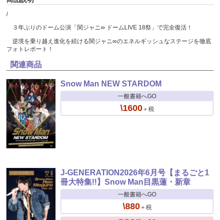
/
３年ぶりのドーム公演「関ジャニ∞ ドームLIVE 18祭」で完全復活！
逆境を乗り越え進化を続ける関ジャニ∞のエネルギッシュなステージを徹底
フォトレポート！
関連商品
Snow Man NEW STARDOM
一般書籍へGO
\1600
＋税
J-GENERATION2026年6月号【まるごと1
冊大特集!!】Snow Man目黒蓮・新章
一般書籍へGO
\880
＋税