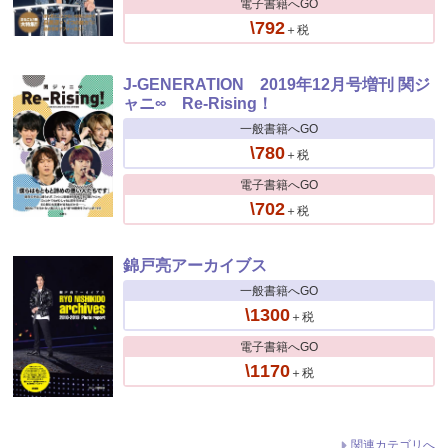
電子書籍へGO
\792
＋税
J-GENERATION 2019年12月号増刊 関ジ
ャニ∞ Re-Rising！
一般書籍へGO
\780
＋税
電子書籍へGO
\702
＋税
錦戸亮アーカイブス
一般書籍へGO
\1300
＋税
電子書籍へGO
\1170
＋税
関連カテゴリへ