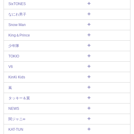
SixTONES
なにわ男子
Snow Man
King＆Prince
少年隊
TOKIO
V6
KinKi Kids
嵐
タッキー＆翼
NEWS
関ジャニ∞
KAT-TUN