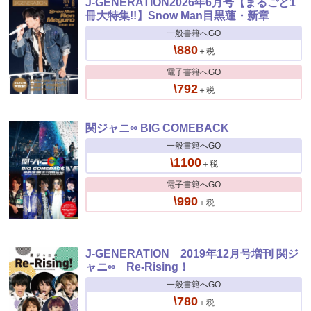
J-GENERATION2026年6月号【まるごと1
冊大特集!!】Snow Man目黒蓮・新章
一般書籍へGO
\880
＋税
電子書籍へGO
\792
＋税
関ジャニ∞ BIG COMEBACK
一般書籍へGO
\1100
＋税
電子書籍へGO
\990
＋税
J-GENERATION 2019年12月号増刊 関ジ
ャニ∞ Re-Rising！
一般書籍へGO
\780
＋税