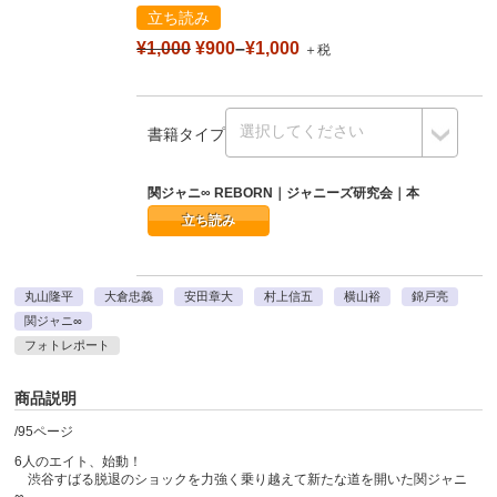
立ち読み
¥1,000
¥900
–
¥1,000
＋税
書籍タイプ
関ジャニ∞ REBORN｜ジャニーズ研究会｜本
立ち読み
丸山隆平
大倉忠義
安田章大
村上信五
横山裕
錦戸亮
関ジャニ∞
フォトレポート
商品説明
/95ページ
6人のエイト、始動！
渋谷すばる脱退のショックを力強く乗り越えて新たな道を開いた関ジャニ
∞。