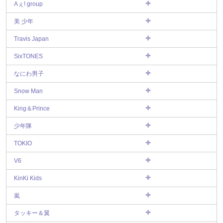
Aぇ! group
美 少年
Travis Japan
SixTONES
なにわ男子
Snow Man
King＆Prince
少年隊
TOKIO
V6
KinKi Kids
嵐
タッキー＆翼