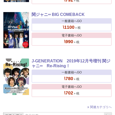
＋税
関ジャニ∞ BIG COMEBACK
一般書籍へGO
\1100
＋税
電子書籍へGO
\990
＋税
J-GENERATION 2019年12月号増刊 関ジ
ャニ∞ Re-Rising！
一般書籍へGO
\780
＋税
電子書籍へGO
\702
＋税
関連カテゴリへ