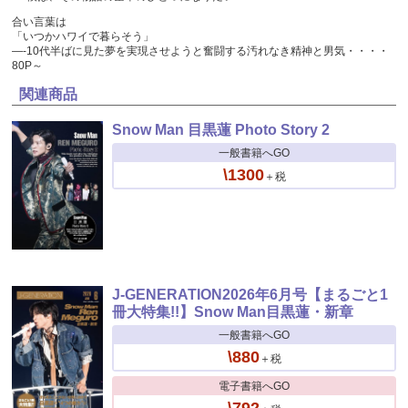
合い言葉は
「いつかハワイで暮らそう」
—-10代半ばに見た夢を実現させようと奮闘する汚れなき精神と男気・・・・
80P～
関連商品
Snow Man 目黒蓮 Photo Story 2
一般書籍へGO
\1300
＋税
J-GENERATION2026年6月号【まるごと1
冊大特集!!】Snow Man目黒蓮・新章
一般書籍へGO
\880
＋税
電子書籍へGO
\792