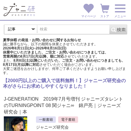
マイページ
ストア
メニュー
夏季休暇 の発送・お問い合わせに関するお知らせ
誠に勝手ながら、以下の期間を休業とさせていただきます。
2026年8月11日(火)~2026年8月16日(日)
休業中にいただきました、ご注文・お問い合わせにつきましては、
営業再開の8月17日(月)以降、順に対応
させていただきます。
また、
8月8日(土)以降にいただいた、ご注文・
お問い合わせにつきましても、
8月17日(月)以降に対応
させていただく場合がございます。
大変ご迷惑をおかけしますが、
何卒ご了承くださいますようお願い申し上げま
す。
【2000円以上のご購入で送料無料！】ジャニーズ研究会の
本がさらにお求めしやすくなりました！
J-GENERATION 2019年7月号増刊 ジャニーズタレント
のTURNINGPOINT 08 関ジャニ∞ 錦戸亮
｜ジャニーズ
研究会｜本
一般書籍
電子書籍
ジャニーズ研究会