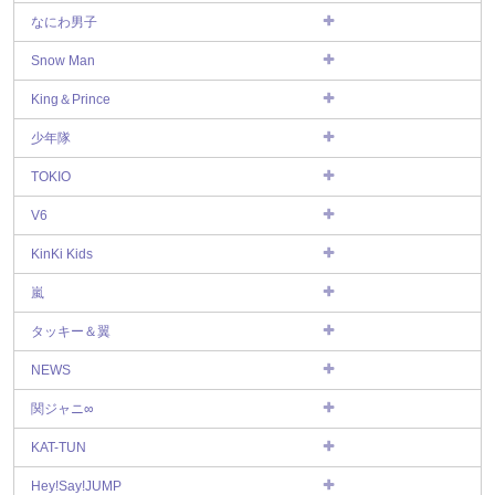
なにわ男子
Snow Man
King＆Prince
少年隊
TOKIO
V6
KinKi Kids
嵐
タッキー＆翼
NEWS
関ジャニ∞
KAT-TUN
Hey!Say!JUMP