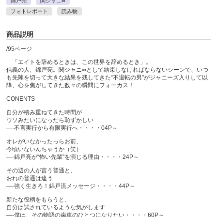
錦戸亮
関ジャニ∞
フォトレポート
読み物
商品説明
/95ページ
「エイトを辞めるときは、この世界を辞めるとき」。
信義の人、錦戸亮。関ジャニ∞として結束しなければならないシーンで、いつ
も先陣を切って大きな結果を残してきた“不退転の男”がジャニーズ入りして以
降、心を焦がしてきた数々の瞬間にフォーカス！
CONENTS
自分が積み重ねてきた時間が
ウソみたいになったら恥ずかしい
—-不言実行から有限実行へ・・・・04P～
オレがいなかったっらお前、
今頃いないんちゃうか（笑）
—-錦戸亮が“怖い先輩”を演じる理由・・・・24P～
その辺の人が言う普通と、
おれの普通は違う
—-強く生きろ！錦戸流メッセージ・・・・44P～
新たな役柄をもらうと、
自分は試されているような気がします
—-僕は、その物語の歯車のひとつになりたい・・・・60P～