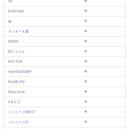
V6
KinKi Kids
嵐
タッキー＆翼
NEWS
関ジャニ∞
KAT-TUN
Hey!Say!JUMP
Kis-My-Ft2
Sexy Zone
A.B.C-Z
ジャニーズWEST
ジャニーズJr.