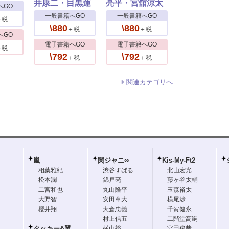
井康二・目黒蓮
亮平・宮舘涼太
へGO
一般書籍へGO
一般書籍へGO
＋税
\880
\880
＋税
＋税
へGO
電子書籍へGO
電子書籍へGO
＋税
\792
\792
＋税
＋税
関連カテゴリへ
嵐
関ジャニ∞
Kis-My-Ft2
相葉雅紀
渋谷すばる
北山宏光
松本潤
錦戸亮
藤ヶ谷太輔
二宮和也
丸山隆平
玉森裕太
大野智
安田章大
横尾渉
櫻井翔
大倉忠義
千賀健永
村上信五
二階堂高嗣
タッキー&翼
横山裕
宮田俊哉