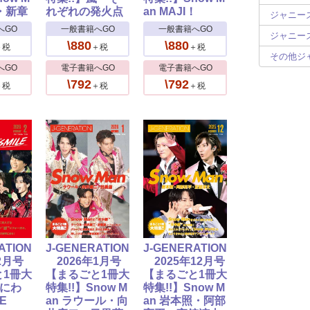
・新章
れぞれの発火点
an MAJI！
ジャニーズ
へGO
一般書籍へGO
一般書籍へGO
ジャニーズ
\880
\880
＋税
＋税
＋税
その他ジ
へGO
電子書籍へGO
電子書籍へGO
\792
\792
＋税
＋税
＋税
ATION
J-GENERATION
J-GENERATION
2月号
2026年1月号
2025年12月号
と1冊大
【まるごと1冊大
【まるごと1冊大
なにわ
特集!!】Snow M
特集!!】Snow M
E
an ラウール・向
an 岩本照・阿部