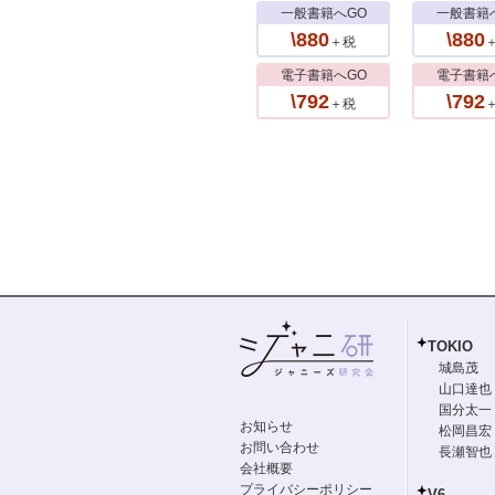
一般書籍へGO
一般書籍
\880
\880
＋税
電子書籍へGO
電子書籍
\792
\792
＋税
TOKIO
城島茂
山口達也
国分太一
お知らせ
松岡昌宏
お問い合わせ
長瀬智也
会社概要
プライバシーポリシー
V6