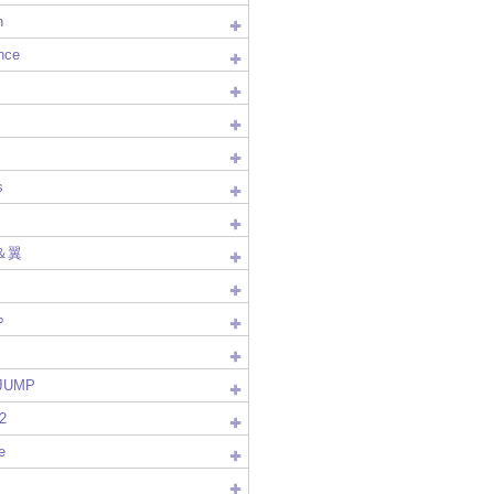
n
nce
s
＆翼
∞
!JUMP
2
e