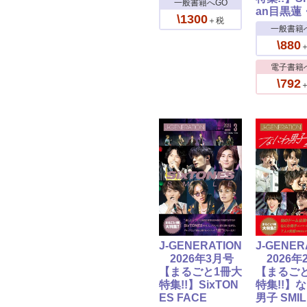
一般書籍へGO
an目黒蓮
\1300
＋税
一般書籍
\880
電子書籍
\792
J-GENERATION
J-GENER
2026年3月号
2026年
【まるごと1冊大
【まるご
特集!!】SixTON
特集!!】
ES FACE
男子 SMIL