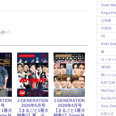
Snow Ma
King＆Pri
少年隊
TOKIO
っぱい！
V6
KinKi Kid
嵐
タッキー
NEWS
関ジャニ
KAT-TUN
Hey!Say
Kis-My-Ft
ATION
J-GENERATION
J-GENERATION
月号
2026年5月号
2026年4月号
Sexy Zon
と1冊大
【まるごと1冊大
【まるごと1冊大
A.B.C-Z
now M
特集!!】嵐 そ
特集!!】Snow M