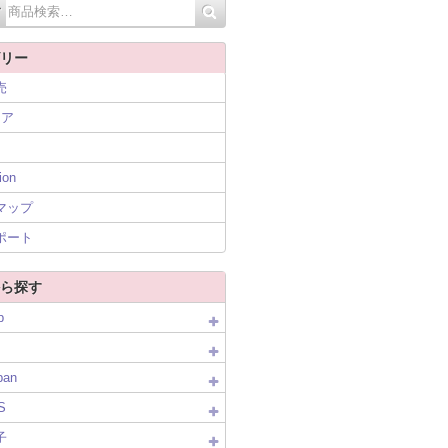
リー
売
ニア
ion
マップ
ポート
ら探す
p
pan
S
子