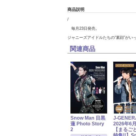
商品説明
/
毎月23日発売。
ジャニーズアイドルたちの“素顔”がい
関連商品
Snow Man 目黒
J-GENER
蓮 Photo Story
2026年6
2
【まるご
特集!!】S