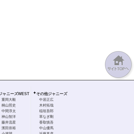
ジャニーズWEST
その他ジャニーズ
重岡大毅
中居正広
桐山照史
木村拓哉
中間淳太
稲垣吾郎
神山智洋
草なぎ剛
藤井流星
香取慎吾
濱田崇裕
中山優馬
小瀧望
近藤真彦