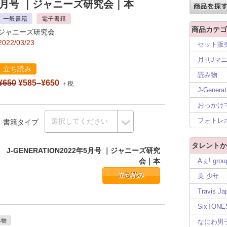
年5月号
｜ジャニーズ研究会｜本
一般書籍
電子書籍
商品カテゴ
ジャニーズ研究会
2022/03/23
セット販
月刊Jマ
立ち読み
読み物
¥650
¥585
–
¥650
＋税
J-Generat
おっかけ
フォトレ
書籍タイプ
タレントか
J-GENERATION2022年5月号 ｜ジャニーズ研究
会｜本
Aぇ! grou
立ち読み
美 少年
Travis Ja
SixTONE
み物
なにわ男