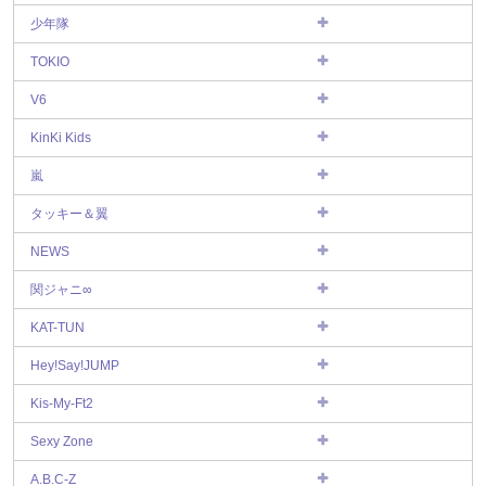
少年隊
TOKIO
V6
KinKi Kids
嵐
タッキー＆翼
NEWS
関ジャニ∞
KAT-TUN
Hey!Say!JUMP
Kis-My-Ft2
Sexy Zone
A.B.C-Z