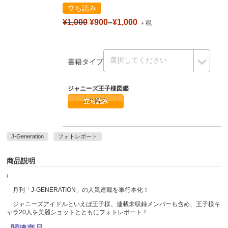
立ち読み
¥1,000
¥900
–
¥1,000
＋税
書籍タイプ
ジャニーズ王子様図鑑
立ち読み
J-Generation
フォトレポート
商品説明
/
月刊「J-GENERATION」の人気連載を単行本化！
ジャニーズアイドルといえば王子様。連載未収録メンバーも含め、王子様キ
ャラ20人を美麗ショットとともにフォトレポート！