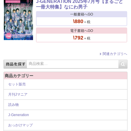
J-GENERATION 2025年7月号【まるごと
一冊大特集】なにわ男子
一般書籍へGO
\880
＋税
電子書籍へGO
\792
＋税
関連カテゴリへ
商品カテゴリー
セット販売
月刊Jマニア
読み物
J-Generation
おっかけマップ