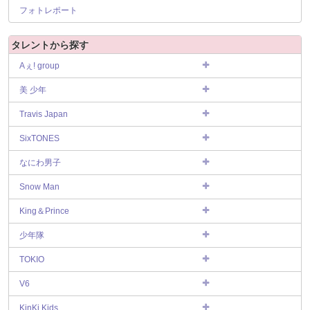
フォトレポート
タレントから探す
Aぇ! group
美 少年
Travis Japan
SixTONES
なにわ男子
Snow Man
King＆Prince
少年隊
TOKIO
V6
KinKi Kids