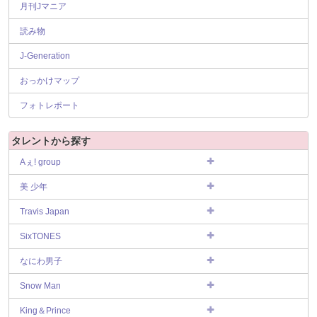
月刊Jマニア
読み物
J-Generation
おっかけマップ
フォトレポート
タレントから探す
Aぇ! group
美 少年
Travis Japan
SixTONES
なにわ男子
Snow Man
King＆Prince