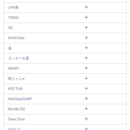
少年隊
TOKIO
V6
KinKi Kids
嵐
タッキー＆翼
NEWS
関ジャニ∞
KAT-TUN
Hey!Say!JUMP
Kis-My-Ft2
Sexy Zone
A.B.C-Z