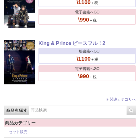
\1100
＋税
電子書籍へGO
\990
＋税
King & Prince ピースフル！2
一般書籍へGO
\1100
＋税
電子書籍へGO
\990
＋税
関連カテゴリへ
商品カテゴリー
セット販売