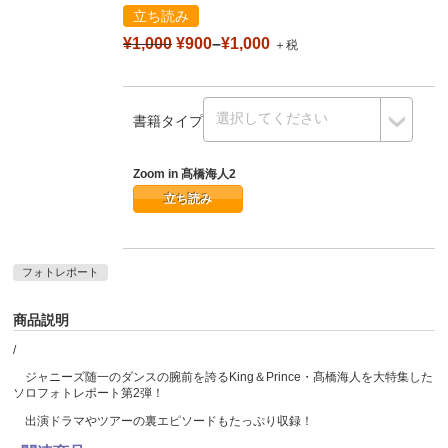
立ち読み
¥1,000
¥900
–
¥1,000
＋税
書籍タイプ
Zoom in 髙橋海人2
立ち読み
フォトレポート
商品説明
/
ジャニーズ随一のダンスの腕前を誇るKing＆Prince・髙橋海人を大特集した
ソロフォトレポート第2弾！
出演ドラマやツアーの裏エピソードもたっぷり収録！