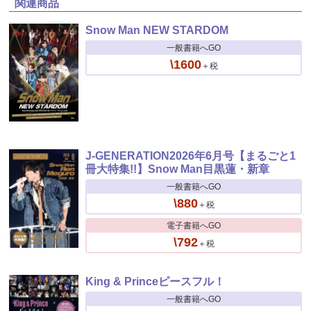
関連商品
Snow Man NEW STARDOM
一般書籍へGO
\1600
＋税
J-GENERATION2026年6月号【まるごと1
冊大特集!!】Snow Man目黒蓮・新章
一般書籍へGO
\880
＋税
電子書籍へGO
\792
＋税
King & Princeピースフル！
一般書籍へGO