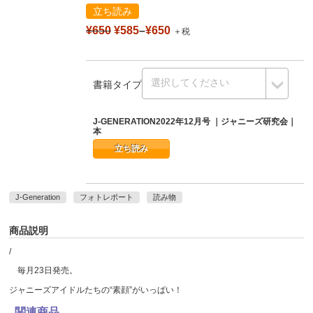
立ち読み
¥650
¥585
–
¥650
＋税
書籍タイプ
J-GENERATION2022年12月号 ｜ジャニーズ研究会｜
本
立ち読み
J-Generation
フォトレポート
読み物
商品説明
/
毎月23日発売。
ジャニーズアイドルたちの“素顔”がいっぱい！
関連商品