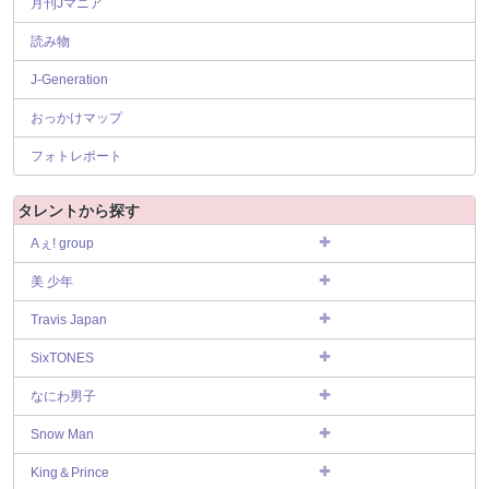
月刊Jマニア
読み物
J-Generation
おっかけマップ
フォトレポート
タレントから探す
Aぇ! group
美 少年
Travis Japan
SixTONES
なにわ男子
Snow Man
King＆Prince