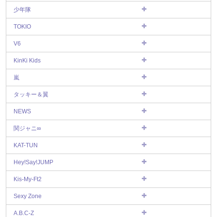
少年隊
TOKIO
V6
KinKi Kids
嵐
タッキー＆翼
NEWS
関ジャニ∞
KAT-TUN
Hey!Say!JUMP
Kis-My-Ft2
Sexy Zone
A.B.C-Z