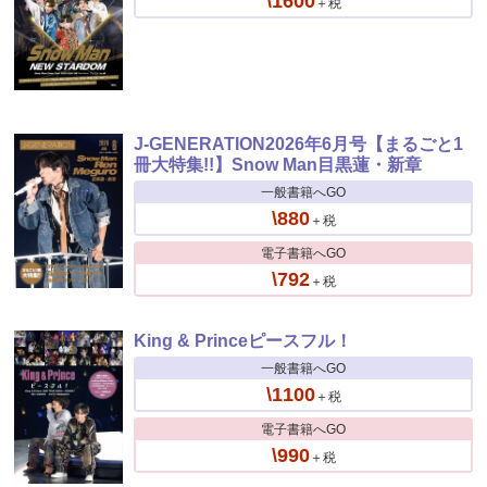
\1600
＋税
J-GENERATION2026年6月号【まるごと1
冊大特集!!】Snow Man目黒蓮・新章
一般書籍へGO
\880
＋税
電子書籍へGO
\792
＋税
King & Princeピースフル！
一般書籍へGO
\1100
＋税
電子書籍へGO
\990
＋税