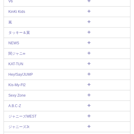
V6
KinKi Kids
嵐
タッキー＆翼
NEWS
関ジャニ∞
KAT-TUN
Hey!Say!JUMP
Kis-My-Ft2
Sexy Zone
A.B.C-Z
ジャニーズWEST
ジャニーズJr.