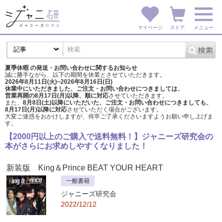
マイページ
ストア
メニュー
夏季休暇 の発送・お問い合わせに関するお知らせ
誠に勝手ながら、以下の期間を休業とさせていただきます。
2026年8月11日(火)~2026年8月16日(日)
休業中にいただきました、ご注文・お問い合わせにつきましては、
営業再開の8月17日(月)以降、順に対応
させていただきます。
また、
8月8日(土)以降にいただいた、ご注文・
お問い合わせにつきましても、
8月17日(月)以降に対応
させていただく場合がございます。
大変ご迷惑をおかけしますが、
何卒ご了承くださいますようお願い申し上げま
す。
【2000円以上のご購入で送料無料！】ジャニーズ研究会の
本がさらにお求めしやすくなりました！
新装版 King＆Prince BEAT YOUR HEART
一般書籍
ジャニーズ研究会
2022/12/12