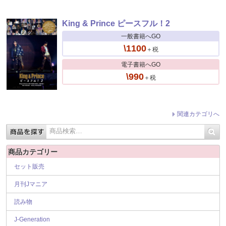
King & Prince ピースフル！2
一般書籍へGO
\1100
＋税
電子書籍へGO
\990
＋税
関連カテゴリへ
商品カテゴリー
セット販売
月刊Jマニア
読み物
J-Generation