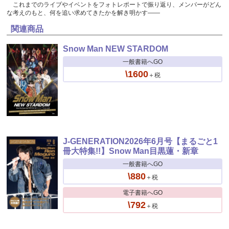
これまでのライブやイベントをフォトレポートで振り返り、メンバーがどん
な考えのもと、何を追い求めてきたかを解き明かす――
関連商品
Snow Man NEW STARDOM
一般書籍へGO
\1600
＋税
J-GENERATION2026年6月号【まるごと1
冊大特集!!】Snow Man目黒蓮・新章
一般書籍へGO
\880
＋税
電子書籍へGO
\792
＋税