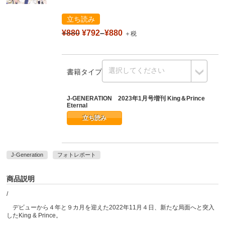
立ち読み
¥880
¥792
–
¥880
＋税
書籍タイプ
J-GENERATION 2023年1月号増刊 King＆Prince
Eternal
立ち読み
J-Generation
フォトレポート
商品説明
/
デビューから４年と９カ月を迎えた2022年11月４日、新たな局面へと突入
したKing & Prince。