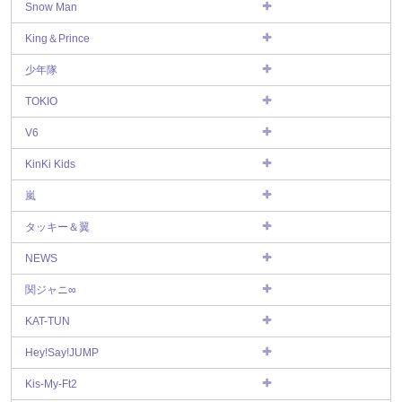
Snow Man
King＆Prince
少年隊
TOKIO
V6
KinKi Kids
嵐
タッキー＆翼
NEWS
関ジャニ∞
KAT-TUN
Hey!Say!JUMP
Kis-My-Ft2