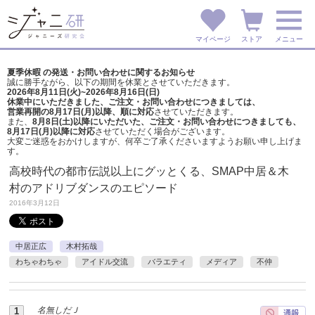
マイページ
ストア
メニュー
夏季休暇 の発送・お問い合わせに関するお知らせ
誠に勝手ながら、以下の期間を休業とさせていただきます。
2026年8月11日(火)~2026年8月16日(日)
休業中にいただきました、ご注文・お問い合わせにつきましては、
営業再開の8月17日(月)以降、順に対応
させていただきます。
また、
8月8日(土)以降にいただいた、ご注文・
お問い合わせにつきましても、
8月17日(月)以降に対応
させていただく場合がございます。
大変ご迷惑をおかけしますが、
何卒ご了承くださいますようお願い申し上げま
す。
高校時代の都市伝説以上にグッとくる、SMAP中居＆木
村のアドリブダンスのエピソード
2016年3月12日
中居正広
木村拓哉
わちゃわちゃ
アイドル交流
バラエティ
メディア
不仲
名無しだＪ