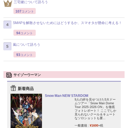
三宅健について語ろう
107
コメント
SMAPを解散させないためにはどうするか、スマオタが懸命に考える！
94
コメント
嵐について語ろう
93
コメント
サイゾーウーマン
新着商品
Snow Man NEW STARDOM
9人の絆を見せつけた5大ドー
ムツアー「Snow Man Dome
Tour 2025-2026 ON」を徹底
フォトレポート！ ここでしか
見られないクール＆キュート
なソロショットも要...
一般書籍 :
¥1600
+税