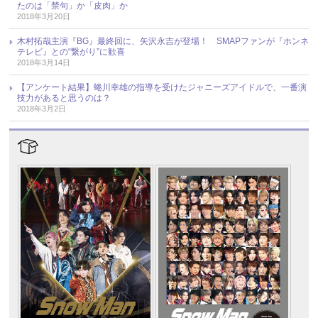
たのは「禁句」か「皮肉」か
2018年3月20日
木村拓哉主演『BG』最終回に、矢沢永吉が登場！ SMAPファンが『ホンネ
テレビ』との“繋がり”に歓喜
2018年3月14日
【アンケート結果】蜷川幸雄の指導を受けたジャニーズアイドルで、一番演
技力があると思うのは？
2018年3月2日