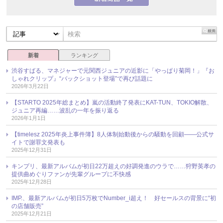
新着
ランキング
渋谷すばる、マネジャーで元関西ジュニアの近影に「やっぱり菊岡！」『お
しゃれクリップ』“バックショット登場”で再び話題に
2026年3月22日
【STARTO 2025年総まとめ】嵐の活動終了発表にKAT-TUN、TOKIO解散、
ジュニア再編……波乱の一年を振り返る
2026年1月1日
【timelesz 2025年炎上事件簿】8人体制始動後からの騒動を回顧――公式サ
イトで謝罪文発表も
2025年12月31日
キンプリ、最新アルバムが初日22万超えの好調発進のウラで……狩野英孝の
提供曲めぐりファンが先輩グループに不快感
2025年12月28日
IMP.、最新アルバムが初日5万枚でNumber_i超え！ 好セールスの背景に“初
の店舗販売”
2025年12月21日