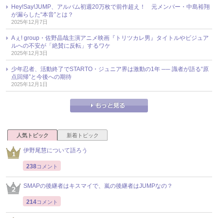
Hey!Say!JUMP、アルバム初週20万枚で前作超え！ 元メンバー・中島裕翔
が漏らした“本音”とは？
2025年12月7日
Aぇ! group・佐野晶哉主演アニメ映画『トリツカレ男』タイトルやビジュア
ルへの不安が「絶賛に反転」するワケ
2025年12月3日
少年忍者、活動終了でSTARTO・ジュニア界は激動の1年 ── 識者が語る“原
点回帰”と今後への期待
2025年12月1日
人気トピック
新着トピック
伊野尾慧について語ろう
238
コメント
SMAPの後継者はキスマイで、嵐の後継者はJUMPなの？
214
コメント