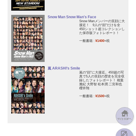
Snow Man Snow Man's Face
Snow Manメンバーの笑顔に大
接近！ 9人の“顔”だけを全
450ショット超コレクションし
た保存版フォトレポート！
一般書籍 :
¥1400
+税
嵐 ARASHI’s Smile
嵐の“顔”に大接近。450超の写
真で5人の笑顔の歴史を完全収
録したフォトレポート！ 相葉
雅紀 大野智 松本潤 二宮和也
櫻井翔
一般書籍 :
¥1500
+税