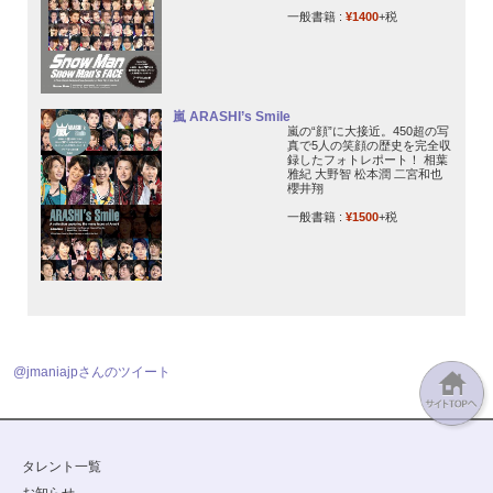
一般書籍 :
¥1400
+税
嵐 ARASHI’s Smile
嵐の“顔”に大接近。450超の写
真で5人の笑顔の歴史を完全収
録したフォトレポート！ 相葉
雅紀 大野智 松本潤 二宮和也
櫻井翔
一般書籍 :
¥1500
+税
@jmaniajpさんのツイート
タレント一覧
お知らせ