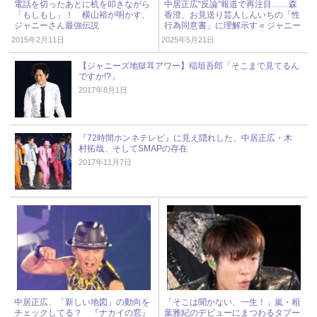
電話を切ったあとに机を叩きながら
中居正広“反論”報道で再注目……森
「もしもし」！ 横山裕が明かす、
香澄、お見送り芸人しんいちの「性
ジャニーさん最強伝説
行為同意書」に理解示す « ジャニー
ズ研究会
2015年2月11日
2025年5月21日
【ジャニーズ地獄耳アワー】稲垣吾郎「そこまで見てるん
ですか!?」
2017年8月1日
『72時間ホンネテレビ』に見え隠れした、中居正広・木
村拓哉、そしてSMAPの存在
2017年11月7日
中居正広、「新しい地図」の動向を
「そこは聞かない、一生！」嵐・相
チェックしてる？ 『ナカイの窓』
葉雅紀のデビューにまつわるタブー