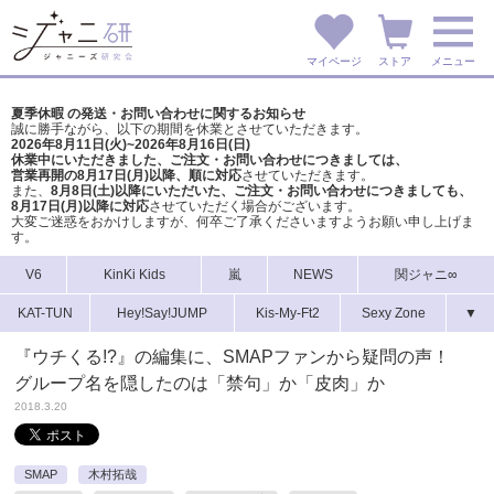
マイページ
ストア
メニュー
夏季休暇 の発送・お問い合わせに関するお知らせ
誠に勝手ながら、以下の期間を休業とさせていただきます。
2026年8月11日(火)~2026年8月16日(日)
休業中にいただきました、ご注文・お問い合わせにつきましては、
営業再開の8月17日(月)以降、順に対応
させていただきます。
また、
8月8日(土)以降にいただいた、ご注文・
お問い合わせにつきましても、
8月17日(月)以降に対応
させていただく場合がございます。
大変ご迷惑をおかけしますが、
何卒ご了承くださいますようお願い申し上げま
す。
V6
KinKi Kids
嵐
NEWS
関ジャニ∞
KAT-TUN
Hey!Say!JUMP
Kis-My-Ft2
Sexy Zone
▼
『ウチくる!?』の編集に、SMAPファンから疑問の声！
グループ名を隠したのは「禁句」か「皮肉」か
2018.3.20
SMAP
木村拓哉