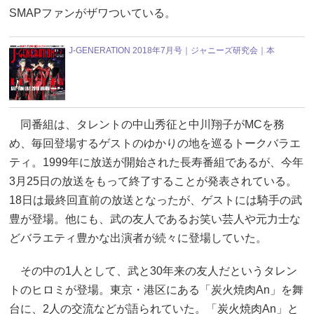
SMAPファンがザワついている。
J-GENERATION 2018年7月号｜ジャニーズ研究会｜本
同番組は、タレントの中山秀征と中川翔子がMCを務
め、毎回登場するゲストのゆかりの地を巡るトークバラエ
ティ。1999年に放送が開始された長寿番組であるが、今年
3月25日の放送をもって終了することが発表されている。
18日は最終回直前の放送となったが、ゲストには騎手の武
豊が登場。他にも、武の友人であるお笑い芸人や元力士な
どバラエティ豊かな出演者が続々に登場していた。
その中の1人として、武と30年来の友人だというタレン
トのヒロミが登場。東京・港区にある「炭火焼肉An」を舞
台に、2人の交流などが語られていた。「炭火焼肉An」と