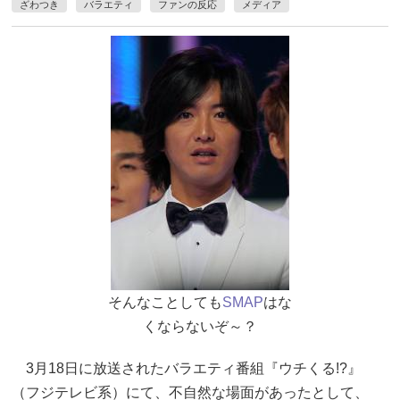
ざわつき
バラエティ
ファンの反応
メディア
そんなことしても
SMAP
はな
くならないぞ～？
3月18日に放送されたバラエティ番組『ウチくる!?』
（フジテレビ系）にて、不自然な場面があったとして、