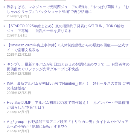
渋谷すばる、マネジャーで元関西ジュニアの近影に「やっぱり菊岡！」『お
しゃれクリップ』“バックショット登場”で再び話題に
2026年3月22日
【STARTO 2025年総まとめ】嵐の活動終了発表にKAT-TUN、TOKIO解散、
ジュニア再編……波乱の一年を振り返る
2026年1月1日
【timelesz 2025年炎上事件簿】8人体制始動後からの騒動を回顧――公式サ
イトで謝罪文発表も
2025年12月31日
キンプリ、最新アルバムが初日22万超えの好調発進のウラで……狩野英孝の
提供曲めぐりファンが先輩グループに不快感
2025年12月28日
IMP.、最新アルバムが初日5万枚でNumber_i超え！ 好セールスの背景に“初
の店舗販売”
2025年12月21日
Hey!Say!JUMP、アルバム初週20万枚で前作超え！ 元メンバー・中島裕翔
が漏らした“本音”とは？
2025年12月7日
Aぇ! group・佐野晶哉主演アニメ映画『トリツカレ男』タイトルやビジュア
ルへの不安が「絶賛に反転」するワケ
2025年12月3日