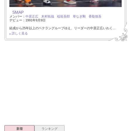
SMAP
メンバー：
中居正広
木村拓哉
稲垣吾郎
草なぎ剛
香取慎吾
デビュー：1991年9月9日
結成から25年以上のベテラングループゆえ、リーダーの中居正広いわく…
詳しく見る
新着
ランキング