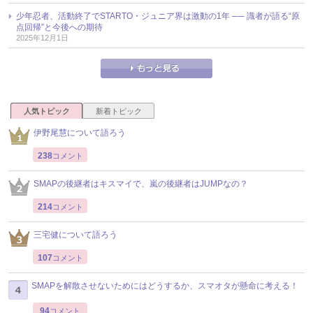
少年忍者、活動終了でSTARTO・ジュニア界は激動の1年 ── 識者が語る“原
点回帰”と今後への期待
2025年12月1日
人気トピック
新着トピック
伊野尾慧について語ろう
238
コメント
SMAPの後継者はキスマイで、嵐の後継者はJUMPなの？
214
コメント
三宅健について語ろう
107
コメント
SMAPを解散させないためにはどうするか、スマオタが懸命に考える！
94
コメント