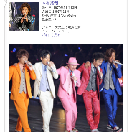
木村拓哉
誕生日: 1972年11月13日
入所日:1987年11月
身長/ 体重: 176cm/57kg
血液型: O
ジャニーズ史上に燦然と輝
くスーパースター。
詳しく見る