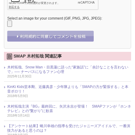
Select an image for your comment (GIF, PNG, JPG, JPEG):
SMAP 木村拓哉 関連記事
木村拓哉、Snow Man・目黒蓮に語った“家族話”に「余計なことを言わない
で」── ナーバスになるファン心理
2025年11月30日
KinKi Kids堂本剛、近藤真彦・少年隊よりも「SMAPの方が緊張する」と本
音ポロリ！
2018年5月9日
木村拓哉主演『BG』最終回に、矢沢永吉が登場！ SMAPファンが『ホンネ
テレビ』との“繋がり”に歓喜
2018年3月14日
【アンケート結果】蜷川幸雄の指導を受けたジャニーズアイドルで、一番演
技力があると思うのは？
2018年3月2日