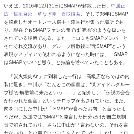
いえば、2016年12月31日にSMAPが解散した日、
中居正
広
・
稲垣吾郎
・
草なぎ剛
・
香取慎吾
、そして96年にSMAP
を脱退したオートレース選手・森且行が集った場所であ
り、現在でもSMAPファンの間では“聖地”のような扱いを
されている場所である。また、ヒロミもSMAPメンバーと
それぞれ交流があり、グループ解散後に“元SMAP”という
表現がメディアで使われるようになった時には、「SMAP
はSMAPでいいと思う」と持論を述べていたこともある。
「炭火焼肉An」に到着した一行は、高級店ならではの内
装に驚き。中川が「なんとこの個室は、“某アイドルグルー
プ様”が解散前に来たという……」と紹介し、「伝説の会合
が行われた個室」というテロップが出されていた。また、
肉を口にした中川が「“SMAP”が食べたお肉」と言ったよ
うだが、放送では“SMAP”と発言した部分だけが自主規制
音で消されており、さらに中山が「言わないの、それを言
わないの」と小声でツッコミを入れていた。しかし、ヒロ