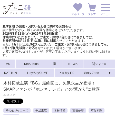
マイページ
ストア
メニュー
夏季休暇 の発送・お問い合わせに関するお知らせ
誠に勝手ながら、以下の期間を休業とさせていただきます。
2026年8月11日(火)~2026年8月16日(日)
休業中にいただきました、ご注文・お問い合わせにつきましては、
営業再開の8月17日(月)以降、順に対応
させていただきます。
また、
8月8日(土)以降にいただいた、ご注文・
お問い合わせにつきましても、
8月17日(月)以降に対応
させていただく場合がございます。
大変ご迷惑をおかけしますが、
何卒ご了承くださいますようお願い申し上げま
す。
V6
KinKi Kids
嵐
NEWS
関ジャニ∞
KAT-TUN
Hey!Say!JUMP
Kis-My-Ft2
Sexy Zone
▼
木村拓哉主演『BG』最終回に、矢沢永吉が登場！
SMAPファンが『ホンネテレビ』との“繋がり”に歓喜
2018.3.14
その他ジャニーズ
中居正広
木村拓哉
稲垣吾郎
草なぎ剛