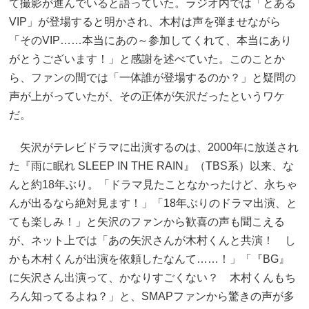
て撮影が進んでいると語っていた。ラジオ内では「とある
VIP」が登場すると明かされ、木村は声を弾ませながら
「そのVIP……本当にあの～参加してくれて、本当にあり
がとうございます！」と感謝を述べていた。このことか
ら、ファンの間では「一体誰が登場するのか？」と疑問の
声が上がっていたが、その正体が矢沢だったというワケ
だ。
矢沢がテレビドラマに出演するのは、2000年に放送され
た『雨に眠れ SLEEP IN THE RAIN』（TBS系）以来、な
んと約18年ぶり。「ドラマ見たことなかったけど、永ちゃ
んが出るなら絶対見ます！」「18年ぶりのドラマ出演、と
ても楽しみ！」と矢沢のファンから歓喜の声も聞こえる
が、ネット上では「あの矢沢さんが木村くんと共演！ し
かも木村くんが出演を依頼したなんて……！」「『BG』
に矢沢さん出演って、かなりすごくない？ 木村くんもち
ろん知ってるよね？」と、SMAPファンから驚きの声が多