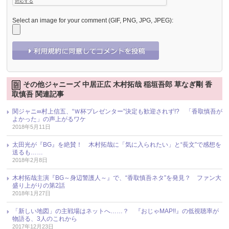
Select an image for your comment (GIF, PNG, JPG, JPEG):
その他ジャニーズ 中居正広 木村拓哉 稲垣吾郎 草なぎ剛 香
取慎吾 関連記事
関ジャニ∞村上信五、“Ｗ杯プレゼンター”決定も歓迎されず!? 「香取慎吾が
よかった」の声上がるワケ
2018年5月11日
太田光が『BG』を絶賛！ 木村拓哉に「気に入られたい」と“長文”で感想を
送るも……
2018年2月8日
木村拓哉主演『BG～身辺警護人～』で、“香取慎吾ネタ”を発見？ ファン大
盛り上がりの第2話
2018年1月27日
「新しい地図」の主戦場はネットへ……？ 『おじゃMAP!!』の低視聴率が
物語る、3人のこれから
2017年12月23日