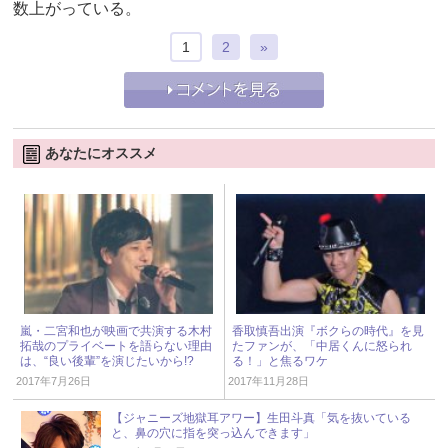
数上がっている。
1
2
»
あなたにオススメ
嵐・二宮和也が映画で共演する木村
香取慎吾出演『ボクらの時代』を見
拓哉のプライベートを語らない理由
たファンが、「中居くんに怒られ
は、“良い後輩”を演じたいから!?
る！」と焦るワケ
2017年7月26日
2017年11月28日
【ジャニーズ地獄耳アワー】生田斗真「気を抜いている
と、鼻の穴に指を突っ込んできます」