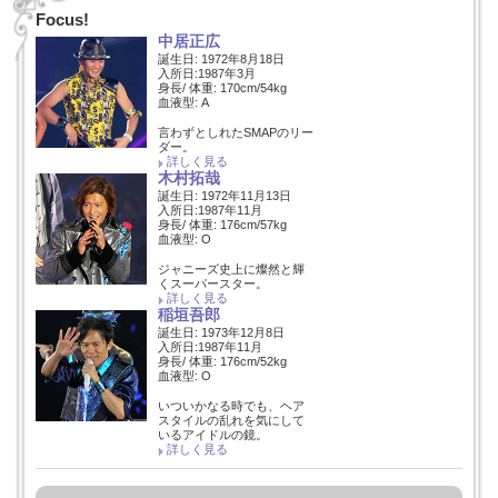
Focus!
中居正広
誕生日: 1972年8月18日
入所日:1987年3月
身長/ 体重: 170cm/54kg
血液型: A
言わずとしれたSMAPのリー
ダー。
詳しく見る
木村拓哉
誕生日: 1972年11月13日
入所日:1987年11月
身長/ 体重: 176cm/57kg
血液型: O
ジャニーズ史上に燦然と輝
くスーパースター。
詳しく見る
稲垣吾郎
誕生日: 1973年12月8日
入所日:1987年11月
身長/ 体重: 176cm/52kg
血液型: O
いついかなる時でも、ヘア
スタイルの乱れを気にして
いるアイドルの鏡。
詳しく見る