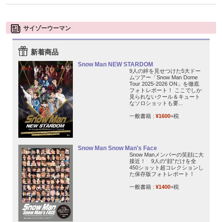
サイゾーウーマン
新着商品
Snow Man NEW STARDOM
9人の絆を見せつけた5大ドー
ムツアー「Snow Man Dome
Tour 2025-2026 ON」を徹底
フォトレポート！ ここでしか
見られないクール＆キュート
なソロショットも要...
一般書籍 :
¥1600
+税
Snow Man Snow Man's Face
Snow Manメンバーの笑顔に大
接近！ 9人の“顔”だけを全
450ショット超コレクションし
た保存版フォトレポート！
一般書籍 :
¥1400
+税