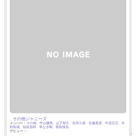
その他ジャニーズ
メンバー：
その他
中山優馬
山下智久
生田斗真
近藤真彦
中居正広
木
村拓哉
稲垣吾郎
草なぎ剛
香取慎吾
デビュー：-