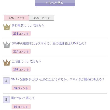
人気トピック
新着トピック
伊野尾慧について語ろう
238
コメント
SMAPの後継者はキスマイで、嵐の後継者はJUMPなの？
214
コメント
三宅健について語ろう
107
コメント
SMAPを解散させないためにはどうするか、スマオタが懸命に考える！
94
コメント
嵐について語ろう
93
コメント