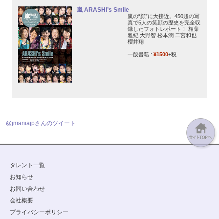
嵐 ARASHI’s Smile
嵐の“顔”に大接近。450超の写
真で5人の笑顔の歴史を完全収
録したフォトレポート！ 相葉
雅紀 大野智 松本潤 二宮和也
櫻井翔
一般書籍 :
¥1500
+税
@jmaniajpさんのツイート
タレント一覧
お知らせ
お問い合わせ
会社概要
プライバシーポリシー