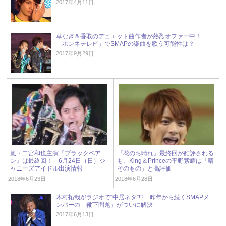
2017年4月11日
草なぎ＆香取のデュエット曲作者が熱烈オファー中！
「ホンネテレビ」でSMAPの楽曲を歌う可能性は？
2017年9月29日
嵐・二宮和也主演『ブラックペア
『花のち晴れ』最終回が酷評される
ン』は最終回！ 6月24日（日）ジ
も、King＆Princeの平野紫耀は「晴
ャニーズアイドル出演情報
そのもの」と高評価
2018年6月23日
2018年6月28日
木村拓哉がラジオで“中居ネタ”!? 昨年から続くSMAPメ
ンバーの「靴下問題」がついに解決
2017年6月13日