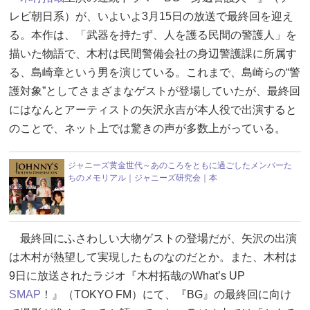
レビ朝日系）が、いよいよ3月15日の放送で最終回を迎え
る。本作は、「武器を持たず、人を護る民間の警護人」を
描いた物語で、木村は民間警備会社の身辺警護課に所属す
る、島崎章という男を演じている。これまで、島崎らの“警
護対象”としてさまざまなゲストが登場していたが、最終回
にはなんとアーティストの矢沢永吉が本人役で出演すると
のことで、ネット上では驚きの声が多数上がっている。
ジャニーズ黄金世代～あのころをともに過ごしたメンバーた
ちのメモリアル｜ジャニーズ研究会｜本
最終回にふさわしい大物ゲストの登場だが、矢沢の出演
は木村が熱望して実現したものなのだとか。また、木村は
9日に放送されたラジオ『木村拓哉のWhat’s UP
SMAP
！』（TOKYO FM）にて、『BG』の最終回に向け