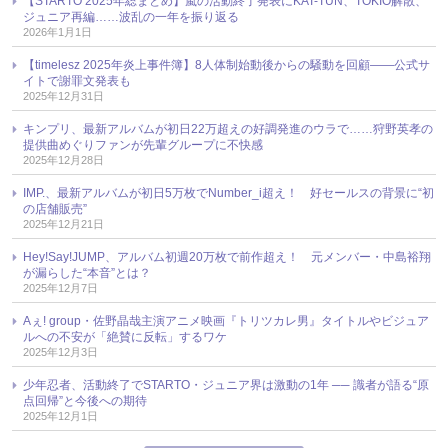
【STARTO 2025年総まとめ】嵐の活動終了発表にKAT-TUN、TOKIO解散、
ジュニア再編……波乱の一年を振り返る
2026年1月1日
【timelesz 2025年炎上事件簿】8人体制始動後からの騒動を回顧――公式サ
イトで謝罪文発表も
2025年12月31日
キンプリ、最新アルバムが初日22万超えの好調発進のウラで……狩野英孝の
提供曲めぐりファンが先輩グループに不快感
2025年12月28日
IMP.、最新アルバムが初日5万枚でNumber_i超え！ 好セールスの背景に“初
の店舗販売”
2025年12月21日
Hey!Say!JUMP、アルバム初週20万枚で前作超え！ 元メンバー・中島裕翔
が漏らした“本音”とは？
2025年12月7日
Aぇ! group・佐野晶哉主演アニメ映画『トリツカレ男』タイトルやビジュア
ルへの不安が「絶賛に反転」するワケ
2025年12月3日
少年忍者、活動終了でSTARTO・ジュニア界は激動の1年 ── 識者が語る“原
点回帰”と今後への期待
2025年12月1日