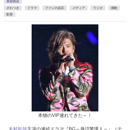
香取慎吾
ざわつき
ドラマ
ファンの反応
メディア
ラジオ
感動
歓喜
本物のVIP連れてきた～！
木村拓哉
主演の連続ドラマ『BG～身辺警護人～』（テ