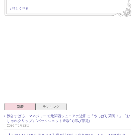
-
詳しく見る
新着
ランキング
渋谷すばる、マネジャーで元関西ジュニアの近影に「やっぱり菊岡！」『お
しゃれクリップ』“バックショット登場”で再び話題に
2026年3月22日