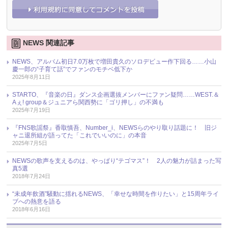
NEWS 関連記事
NEWS、アルバム初日7.0万枚で増田貴久のソロデビュー作下回る……小山
慶一郎の“子育て話”でファンのモチベ低下か
2025年8月11日
STARTO、『音楽の日』ダンス企画選抜メンバーにファン疑問……WEST.＆
Aぇ! group＆ジュニアら関西勢に「ゴリ押し」の不満も
2025年7月19日
『FNS歌謡祭』香取慎吾、Number_i、NEWSらのやり取り話題に！ 旧ジ
ャニ退所組が語ってた「これでいいのに」の本音
2025年7月5日
NEWSの歌声を支えるのは、やっぱり“テゴマス”！ 2人の魅力が詰まった写
真5選
2018年7月24日
“未成年飲酒”騒動に揺れるNEWS、「幸せな時間を作りたい」と15周年ライ
ブへの熱意を語る
2018年6月16日