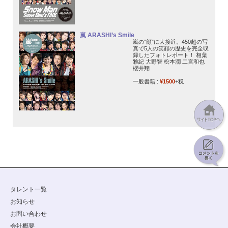
嵐 ARASHI’s Smile
嵐の“顔”に大接近。450超の写
真で5人の笑顔の歴史を完全収
録したフォトレポート！ 相葉
雅紀 大野智 松本潤 二宮和也
櫻井翔
一般書籍 :
¥1500
+税
タレント一覧
お知らせ
お問い合わせ
会社概要