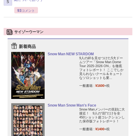
93
コメント
サイゾーウーマン
新着商品
Snow Man NEW STARDOM
9人の絆を見せつけた5大ドー
ムツアー「Snow Man Dome
Tour 2025-2026 ON」を徹底
フォトレポート！ ここでしか
見られないクール＆キュート
なソロショットも要...
一般書籍 :
¥1600
+税
Snow Man Snow Man's Face
Snow Manメンバーの笑顔に大
接近！ 9人の“顔”だけを全
450ショット超コレクションし
た保存版フォトレポート！
一般書籍 :
¥1400
+税