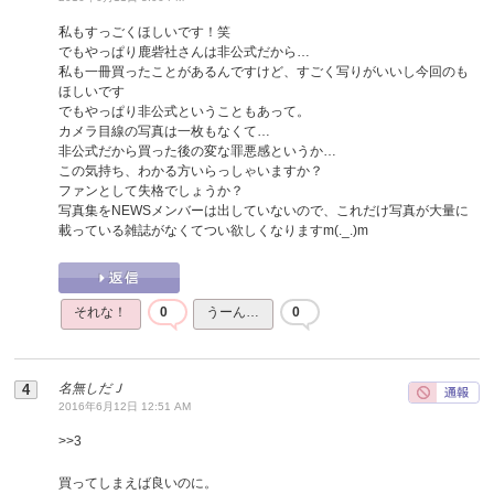
私もすっごくほしいです！笑
でもやっぱり鹿砦社さんは非公式だから…
私も一冊買ったことがあるんですけど、すごく写りがいいし今回のも
ほしいです
でもやっぱり非公式ということもあって。
カメラ目線の写真は一枚もなくて…
非公式だから買った後の変な罪悪感というか…
この気持ち、わかる方いらっしゃいますか？
ファンとして失格でしょうか？
写真集をNEWSメンバーは出していないので、これだけ写真が大量に
載っている雑誌がなくてつい欲しくなりますm(._.)m
それな！
0
うーん…
0
名無しだＪ
2016年6月12日 12:51 AM
>>
3
買ってしまえば良いのに。