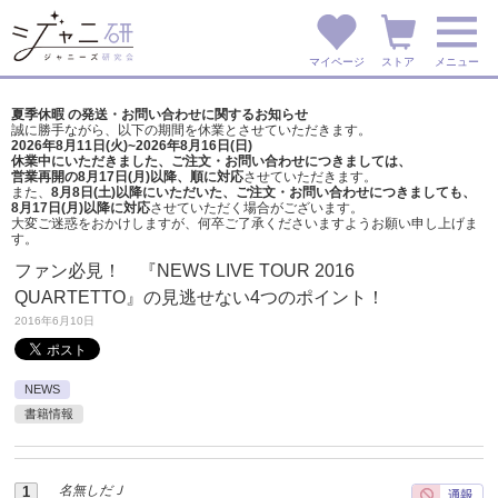
マイページ
ストア
メニュー
夏季休暇 の発送・お問い合わせに関するお知らせ
誠に勝手ながら、以下の期間を休業とさせていただきます。
2026年8月11日(火)~2026年8月16日(日)
休業中にいただきました、ご注文・お問い合わせにつきましては、
営業再開の8月17日(月)以降、順に対応
させていただきます。
また、
8月8日(土)以降にいただいた、ご注文・
お問い合わせにつきましても、
8月17日(月)以降に対応
させていただく場合がございます。
大変ご迷惑をおかけしますが、
何卒ご了承くださいますようお願い申し上げま
す。
ファン必見！ 『NEWS LIVE TOUR 2016
QUARTETTO』の見逃せない4つのポイント！
2016年6月10日
NEWS
書籍情報
名無しだＪ