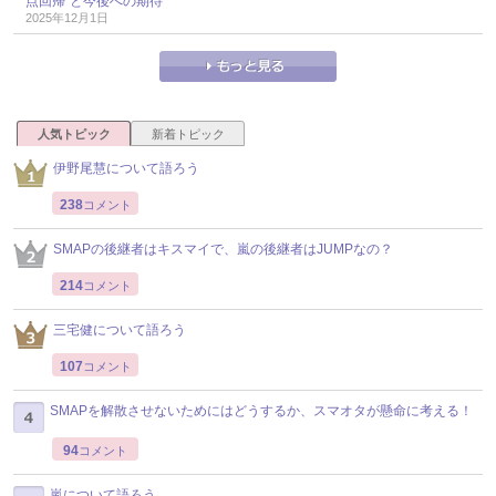
点回帰”と今後への期待
2025年12月1日
人気トピック
新着トピック
伊野尾慧について語ろう
238
コメント
SMAPの後継者はキスマイで、嵐の後継者はJUMPなの？
214
コメント
三宅健について語ろう
107
コメント
SMAPを解散させないためにはどうするか、スマオタが懸命に考える！
94
コメント
嵐について語ろう