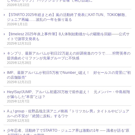
しゃれクリップ』“バックショット登場”で再び話題に
2026年3月22日
【STARTO 2025年総まとめ】嵐の活動終了発表にKAT-TUN、TOKIO解散、
ジュニア再編……波乱の一年を振り返る
2026年1月1日
【timelesz 2025年炎上事件簿】8人体制始動後からの騒動を回顧――公式サ
イトで謝罪文発表も
2025年12月31日
キンプリ、最新アルバムが初日22万超えの好調発進のウラで……狩野英孝の
提供曲めぐりファンが先輩グループに不快感
2025年12月28日
IMP.、最新アルバムが初日5万枚でNumber_i超え！ 好セールスの背景に“初
の店舗販売”
2025年12月21日
Hey!Say!JUMP、アルバム初週20万枚で前作超え！ 元メンバー・中島裕翔
が漏らした“本音”とは？
2025年12月7日
Aぇ! group・佐野晶哉主演アニメ映画『トリツカレ男』タイトルやビジュア
ルへの不安が「絶賛に反転」するワケ
2025年12月3日
少年忍者、活動終了でSTARTO・ジュニア界は激動の1年 ── 識者が語る“原