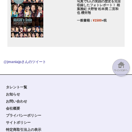
写真で5人の笑顔の歴史を完全
収録したフォトレポート！ 相
葉雅紀 大野智 松本潤 二宮和
也 櫻井翔
一般書籍 :
¥1500
+税
@jmaniajpさんのツイート
タレント一覧
お知らせ
お問い合わせ
会社概要
プライバシーポリシー
サイトポリシー
特定商取引法上の表示