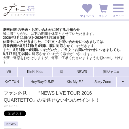
マイページ
ストア
メニュー
夏季休暇 の発送・お問い合わせに関するお知らせ
誠に勝手ながら、以下の期間を休業とさせていただきます。
2026年8月11日(火)~2026年8月16日(日)
休業中にいただきました、ご注文・お問い合わせにつきましては、
営業再開の8月17日(月)以降、順に対応
させていただきます。
また、
8月8日(土)以降にいただいた、ご注文・
お問い合わせにつきましても、
8月17日(月)以降に対応
させていただく場合がございます。
大変ご迷惑をおかけしますが、
何卒ご了承くださいますようお願い申し上げま
す。
V6
KinKi Kids
嵐
NEWS
関ジャニ∞
KAT-TUN
Hey!Say!JUMP
Kis-My-Ft2
Sexy Zone
▼
ファン必見！ 『NEWS LIVE TOUR 2016
QUARTETTO』の見逃せない4つのポイント！
2016.6.10
NEWS