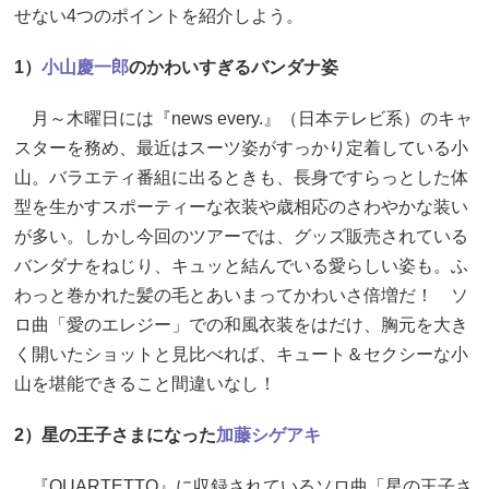
せない4つのポイントを紹介しよう。
1）
小山慶一郎
のかわいすぎるバンダナ姿
月～木曜日には『news every.』（日本テレビ系）のキャ
スターを務め、最近はスーツ姿がすっかり定着している小
山。バラエティ番組に出るときも、長身ですらっとした体
型を生かすスポーティーな衣装や歳相応のさわやかな装い
が多い。しかし今回のツアーでは、グッズ販売されている
バンダナをねじり、キュッと結んでいる愛らしい姿も。ふ
わっと巻かれた髪の毛とあいまってかわいさ倍増だ！ ソ
ロ曲「愛のエレジー」での和風衣装をはだけ、胸元を大き
く開いたショットと見比べれば、キュート＆セクシーな小
山を堪能できること間違いなし！
2）星の王子さまになった
加藤シゲアキ
『QUARTETTO』に収録されているソロ曲「星の王子さ