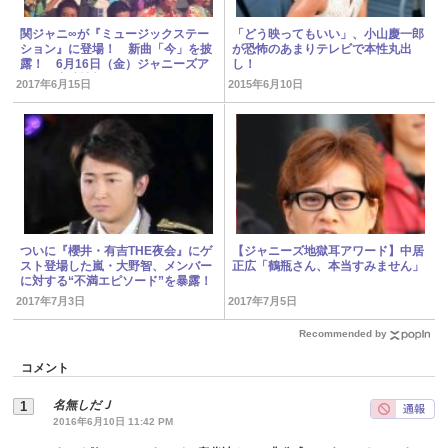
関ジャニ∞が『ミュージックステー
「どう映ってもいい」、小山慶一郎
ション』に登場！ 新曲「今」を披
が恐怖のあまりテレビで本性丸出
露！ 6月16日（金）ジャニーズア
し！
イドル出演情報
2017年6月15日
2015年6月10日
ついに『櫻井・有吉THE夜会』にゲ
【ジャニーズ地獄耳アワード】中居
スト登場した嵐・大野智、メンバー
正広「鶴瓶さん、本当すみません」
に対する“不満エピソード”を暴露！
2017年7月3日
2017年7月5日
Recommended by
コメント
名無しだＪ
2016年6月10日 11:42 PM