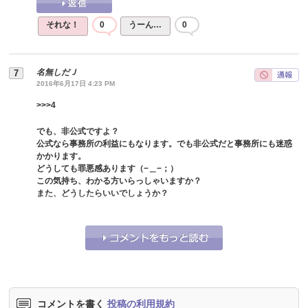
それな！
0
うーん…
0
名無しだＪ
2016年6月17日 4:23 PM
>>>4
でも、非公式ですよ？
公式なら事務所の利益にもなります。でも非公式だと事務所にも迷惑
かかります。
どうしても罪悪感あります（−＿−；）
この気持ち、わかる方いらっしゃいますか？
また、どうしたらいいでしょうか？
それな！
0
うーん…
0
コメントを書く
投稿の利用規約