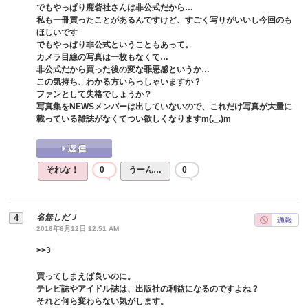
でもやっぱり鹿砦社さんは非公式だから…
私も一冊買ったことがあるんですけど、すごく写りがいいし今回のも
ほしいです
でもやっぱり非公式ということもあって。
カメラ目線の写真は一枚もなくて…
非公式だから買った後の変な罪悪感というか…
この気持ち、わかる方いらっしゃいますか？
ファンとして失格でしょうか？
写真集をNEWSメンバーは出していないので、これだけ写真が大量に
載っている雑誌がなくてつい欲しくなりますm(._.)m
それな！
0
うーん…
0
名無しだＪ
2016年6月12日 12:51 AM
>>
3
買ってしまえば良いのに。
テレビ誌やアイドル誌は、出版社の利益になるのですよね？
それと何ら変わらない気がします。