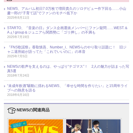
NEWS、アルバム初日7.0万枚で増田貴久のソロデビュー作下回る……小山
慶一郎の“子育て話”でファンのモチベ低下か
2025年8月11日
STARTO、『音楽の日』ダンス企画選抜メンバーにファン疑問……WEST.＆
Aぇ! group＆ジュニアら関西勢に「ゴリ押し」の不満も
2025年7月19日
『FNS歌謡祭』香取慎吾、Number_i、NEWSらのやり取り話題に！ 旧ジ
ャニ退所組が語ってた「これでいいのに」の本音
2025年7月5日
NEWSの歌声を支えるのは、やっぱり“テゴマス”！ 2人の魅力が詰まった写
真5選
2018年7月24日
“未成年飲酒”騒動に揺れるNEWS、「幸せな時間を作りたい」と15周年ライ
ブへの熱意を語る
2018年6月16日
NEWSの関連商品