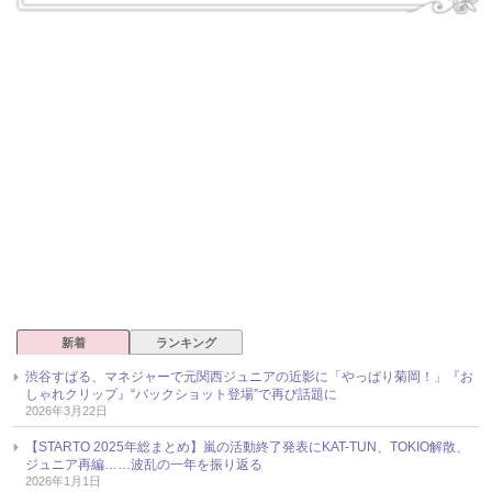
新着
ランキング
渋谷すばる、マネジャーで元関西ジュニアの近影に「やっぱり菊岡！」『お
しゃれクリップ』“バックショット登場”で再び話題に
2026年3月22日
【STARTO 2025年総まとめ】嵐の活動終了発表にKAT-TUN、TOKIO解散、
ジュニア再編……波乱の一年を振り返る
2026年1月1日