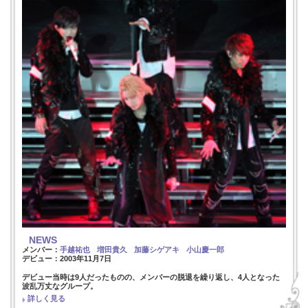
NEWS
メンバー：
手越祐也
増田貴久
加藤シゲアキ
小山慶一郎
デビュー：2003年11月7日
デビュー当時は9人だったものの、メンバーの脱退を繰り返し、4人となった
波乱万丈なグループ。
詳しく見る