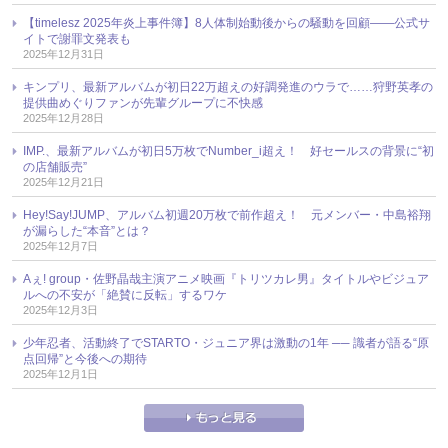
【timelesz 2025年炎上事件簿】8人体制始動後からの騒動を回顧――公式サ
イトで謝罪文発表も
2025年12月31日
キンプリ、最新アルバムが初日22万超えの好調発進のウラで……狩野英孝の
提供曲めぐりファンが先輩グループに不快感
2025年12月28日
IMP.、最新アルバムが初日5万枚でNumber_i超え！ 好セールスの背景に“初
の店舗販売”
2025年12月21日
Hey!Say!JUMP、アルバム初週20万枚で前作超え！ 元メンバー・中島裕翔
が漏らした“本音”とは？
2025年12月7日
Aぇ! group・佐野晶哉主演アニメ映画『トリツカレ男』タイトルやビジュア
ルへの不安が「絶賛に反転」するワケ
2025年12月3日
少年忍者、活動終了でSTARTO・ジュニア界は激動の1年 ── 識者が語る“原
点回帰”と今後への期待
2025年12月1日