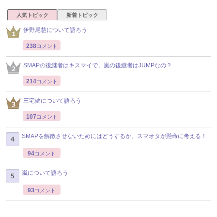
人気トピック
新着トピック
伊野尾慧について語ろう
238
コメント
SMAPの後継者はキスマイで、嵐の後継者はJUMPなの？
214
コメント
三宅健について語ろう
107
コメント
SMAPを解散させないためにはどうするか、スマオタが懸命に考える！
94
コメント
嵐について語ろう
93
コメント