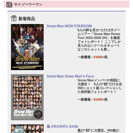
サイゾーウーマン
新着商品
Snow Man NEW STARDOM
9人の絆を見せつけた5大ドー
ムツアー「Snow Man Dome
Tour 2025-2026 ON」を徹底
フォトレポート！ ここでしか
見られないクール＆キュート
なソロショットも要...
一般書籍 :
¥1600
+税
Snow Man Snow Man's Face
Snow Manメンバーの笑顔に
大接近！ 9人の“顔”だけを全
450ショット超コレクションし
た保存版フォトレポート！
一般書籍 :
¥1400
+税
嵐 ARASHI’s Smile
嵐の“顔”に大接近。450超の