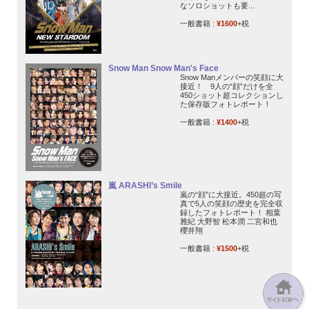
なソロショットも要...
一般書籍 :
¥1600
+税
Snow Man Snow Man's Face
Snow Manメンバーの笑顔に大
接近！ 9人の“顔”だけを全
450ショット超コレクションし
た保存版フォトレポート！
一般書籍 :
¥1400
+税
嵐 ARASHI’s Smile
嵐の“顔”に大接近。450超の写
真で5人の笑顔の歴史を完全収
録したフォトレポート！ 相葉
雅紀 大野智 松本潤 二宮和也
櫻井翔
一般書籍 :
¥1500
+税