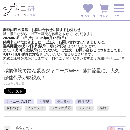
マイページ
ストア
メニュー
夏季休暇 の発送・お問い合わせに関するお知らせ
誠に勝手ながら、以下の期間を休業とさせていただきます。
2026年8月11日(火)~2026年8月16日(日)
休業中にいただきました、ご注文・お問い合わせにつきましては、
営業再開の8月17日(月)以降、順に対応
させていただきます。
また、
8月8日(土)以降にいただいた、ご注文・
お問い合わせにつきましても、
8月17日(月)以降に対応
させていただく場合がございます。
大変ご迷惑をおかけしますが、
何卒ご了承くださいますようお願い申し上げま
す。
職業体験で踏ん張るジャニーズWEST藤井流星に、大久
保佳代子が熱視線！
2016年7月17日
ジャニーズWEST
小瀧望
桐山照史
藤井流星
ざわつき
バラエティ
ファンの反応
メディア
感動
名無しだＪ