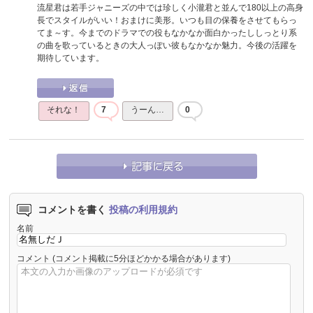
流星君は若手ジャニーズの中では珍しく小瀧君と並んで180以上の高身
長でスタイルがいい！おまけに美形。いつも目の保養をさせてもらっ
てま～す。今までのドラマでの役もなかなか面白かったししっとり系
の曲を歌っているときの大人っぽい彼もなかなか魅力。今後の活躍を
期待しています。
それな！
7
うーん…
0
コメントを書く
投稿の利用規約
名前
コメント
(コメント掲載に5分ほどかかる場合があります)