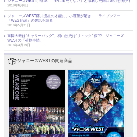
ジャニーズWEST小瀧望、「外に出たくない」と徹底した雨回避術を明かす
2018年6月6日
ジャニーズWEST藤井流星の才能に、小瀧望が驚き！ ライブツアー
『WESTival』の裏話を語る
2018年5月31日
重岡大毅は“キャリーバッグ”、桐山照史は“リュック1個”!? ジャニーズ
WESTの「荷物事情」
2018年4月19日
ジャニーズWESTの関連商品