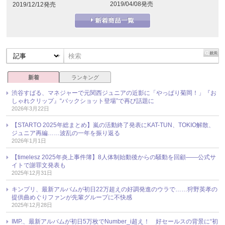
2019/04/08発売
2019/12/12発売
新着
ランキング
渋谷すばる、マネジャーで元関西ジュニアの近影に「やっぱり菊岡！」『お
しゃれクリップ』“バックショット登場”で再び話題に
2026年3月22日
【STARTO 2025年総まとめ】嵐の活動終了発表にKAT-TUN、TOKIO解散、
ジュニア再編……波乱の一年を振り返る
2026年1月1日
【timelesz 2025年炎上事件簿】8人体制始動後からの騒動を回顧――公式サ
イトで謝罪文発表も
2025年12月31日
キンプリ、最新アルバムが初日22万超えの好調発進のウラで……狩野英孝の
提供曲めぐりファンが先輩グループに不快感
2025年12月28日
IMP.、最新アルバムが初日5万枚でNumber_i超え！ 好セールスの背景に“初