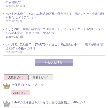
の店舗販売”
2025年12月21日
Hey!Say!JUMP、アルバム初週20万枚で前作超え！ 元メンバー・中島裕翔
が漏らした“本音”とは？
2025年12月7日
Aぇ! group・佐野晶哉主演アニメ映画『トリツカレ男』タイトルやビジュア
ルへの不安が「絶賛に反転」するワケ
2025年12月3日
少年忍者、活動終了でSTARTO・ジュニア界は激動の1年 ── 識者が語る“原
点回帰”と今後への期待
2025年12月1日
人気トピック
新着トピック
伊野尾慧について語ろう
238
コメント
SMAPの後継者はキスマイで、嵐の後継者はJUMPなの？