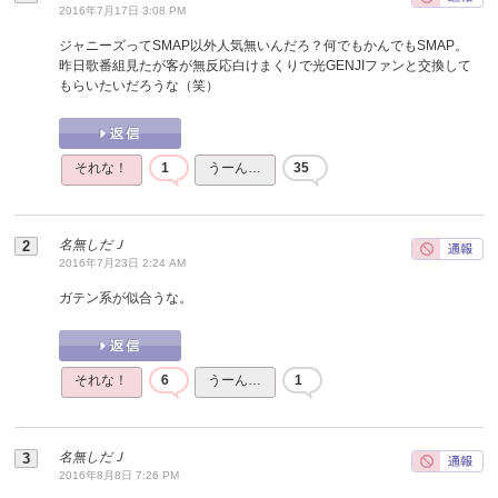
2016年7月17日 3:08 PM
ジャニーズってSMAP以外人気無いんだろ？何でもかんでもSMAP。
昨日歌番組見たが客が無反応白けまくりで光GENJIファンと交換して
もらいたいだろうな（笑）
それな！
1
うーん…
35
名無しだＪ
2016年7月23日 2:24 AM
ガテン系が似合うな。
それな！
6
うーん…
1
名無しだＪ
2016年8月8日 7:26 PM