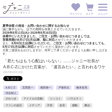
マイページ
ストア
メニュー
夏季休暇 の発送・お問い合わせに関するお知らせ
誠に勝手ながら、以下の期間を休業とさせていただきます。
2026年8月11日(火)~2026年8月16日(日)
休業中にいただきました、ご注文・お問い合わせにつきましては、
営業再開の8月17日(月)以降、順に対応
させていただきます。
また、
8月8日(土)以降にいただいた、ご注文・
お問い合わせにつきましても、
8月17日(月)以降に対応
させていただく場合がございます。
大変ご迷惑をおかけしますが、
何卒ご了承くださいますようお願い申し上げま
す。
「君たちはもう心配はいらない」……ジャニー社長が
A.B.C-Zにかけた言葉が、「遺言みたい」と言われるワケ
2017年10月15日
A.B.C-Z
五関晃一
塚田僚一
戸塚祥太
橋本良亮
河合郁人
ざわつき
アイドルの言動
ツッコミ
バラエティ
ファンの反応
メディア
不安
名言
感動
舞台