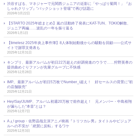
渋谷すばる、マネジャーで元関西ジュニアの近影に「やっぱり菊岡！」『お
しゃれクリップ』“バックショット登場”で再び話題に
2026年3月22日
【STARTO 2025年総まとめ】嵐の活動終了発表にKAT-TUN、TOKIO解散、
ジュニア再編……波乱の一年を振り返る
2026年1月1日
【timelesz 2025年炎上事件簿】8人体制始動後からの騒動を回顧――公式サ
イトで謝罪文発表も
2025年12月31日
キンプリ、最新アルバムが初日22万超えの好調発進のウラで……狩野英孝の
提供曲めぐりファンが先輩グループに不快感
2025年12月28日
IMP.、最新アルバムが初日5万枚でNumber_i超え！ 好セールスの背景に“初
の店舗販売”
2025年12月21日
Hey!Say!JUMP、アルバム初週20万枚で前作超え！ 元メンバー・中島裕翔
が漏らした“本音”とは？
2025年12月7日
Aぇ! group・佐野晶哉主演アニメ映画『トリツカレ男』タイトルやビジュア
ルへの不安が「絶賛に反転」するワケ
2025年12月3日