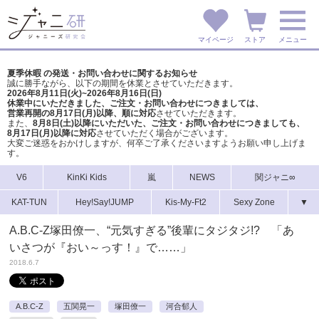
マイページ
ストア
メニュー
夏季休暇 の発送・お問い合わせに関するお知らせ
誠に勝手ながら、以下の期間を休業とさせていただきます。
2026年8月11日(火)~2026年8月16日(日)
休業中にいただきました、ご注文・お問い合わせにつきましては、
営業再開の8月17日(月)以降、順に対応
させていただきます。
また、
8月8日(土)以降にいただいた、ご注文・
お問い合わせにつきましても、
8月17日(月)以降に対応
させていただく場合がございます。
大変ご迷惑をおかけしますが、
何卒ご了承くださいますようお願い申し上げま
す。
V6
KinKi Kids
嵐
NEWS
関ジャニ∞
KAT-TUN
Hey!Say!JUMP
Kis-My-Ft2
Sexy Zone
▼
A.B.C-Z塚田僚一、“元気すぎる”後輩にタジタジ!? 「あ
いさつが『おい～っす！』で……」
2018.6.7
A.B.C-Z
五関晃一
塚田僚一
河合郁人