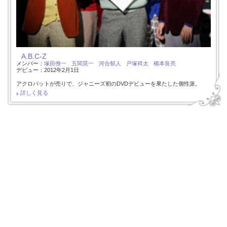
A.B.C-Z
メンバー：
塚田僚一
五関晃一
河合郁人
戸塚祥太
橋本良亮
デビュー：2012年2月1日
アクロバットが売りで、ジャニーズ初のDVDデビューを果たした個性派。
詳しく見る