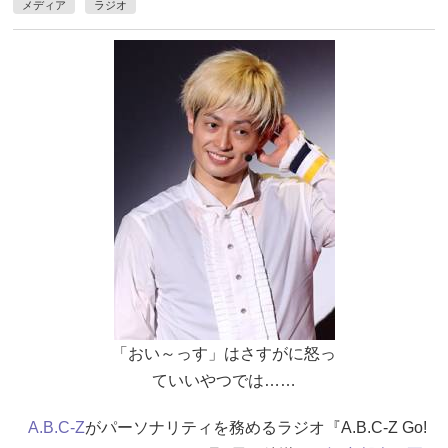
メディア
ラジオ
「おい～っす」はさすがに怒っ
ていいやつでは……
A.B.C-Z
がパーソナリティを務めるラジオ『A.B.C-Z Go!