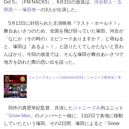
Go! 5』（FM NACK5）。6月2日の放送は、
河合郁人
・
五
関晃一
・
塚田僚一
の3人が出演した。
5月12日に封切られた主演映画『ラスト・ホールド！』
舞台あいさつのため、全国を飛び回っていた塚田。河合が
「なにか（その時の）エピソードありますか？」と尋ねる
と、塚田は「あるよ～！」と語りたくてしかたないと言わ
んばかり。今回の放送では、そんな塚田が舞台あいさつで
地方を訪れた際の思い出を語った。
ジャニーズタレントCollection2019｜ジャニーズ研究会｜本
同作の真壁幸紀監督、共演した
ジャニーズJr.
内ユニット
「
Snow Man
」のメンバーと一緒に、1泊2日で各地に移動
していたという塚田。その2日間、塚田によると「Snow