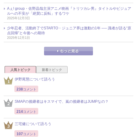
Aぇ! group・佐野晶哉主演アニメ映画『トリツカレ男』タイトルやビジュア
ルへの不安が「絶賛に反転」するワケ
2025年12月3日
少年忍者、活動終了でSTARTO・ジュニア界は激動の1年 ── 識者が語る“原
点回帰”と今後への期待
2025年12月1日
人気トピック
新着トピック
伊野尾慧について語ろう
238
コメント
SMAPの後継者はキスマイで、嵐の後継者はJUMPなの？
214
コメント
三宅健について語ろう
107
コメント