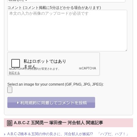
コメント
(コメント掲載に5分ほどかかる場合があります)
Select an image for your comment (GIF, PNG, JPG, JPEG):
A.B.C-Z 五関晃一 塚田僚一 河合郁人 関連記事
A.B.C-Z橋本＆五関の仲の良さに、河合郁人が嫉妬!? 「ハブだ、ハブ！」