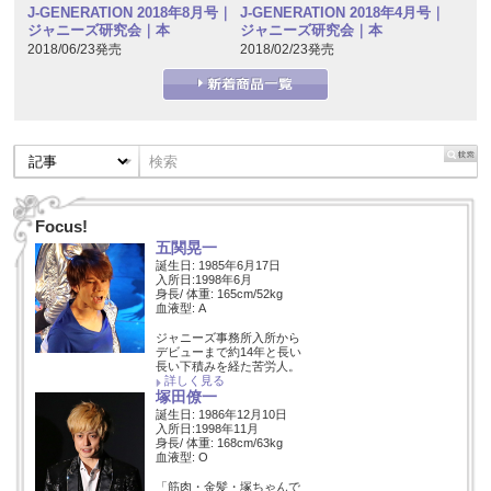
J-GENERATION 2018年8月号｜
J-GENERATION 2018年4月号｜
ジャニーズ研究会｜本
ジャニーズ研究会｜本
2018/06/23発売
2018/02/23発売
Focus!
五関晃一
誕生日: 1985年6月17日
入所日:1998年6月
身長/ 体重: 165cm/52kg
血液型: A
ジャニーズ事務所入所から
デビューまで約14年と長い
長い下積みを経た苦労人。
詳しく見る
塚田僚一
誕生日: 1986年12月10日
入所日:1998年11月
身長/ 体重: 168cm/63kg
血液型: O
「筋肉・金髪・塚ちゃんで