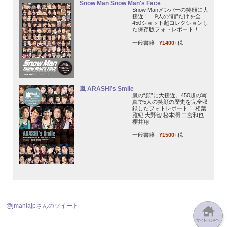
Snow Man Snow Man's Face
Snow Manメンバーの笑顔に大
接近！ 9人の“顔”だけを全
450ショット超コレクションし
た保存版フォトレポート！
一般書籍 :
¥1400
+税
嵐 ARASHI’s Smile
嵐の“顔”に大接近。450超の写
真で5人の笑顔の歴史を完全収
録したフォトレポート！ 相葉
雅紀 大野智 松本潤 二宮和也
櫻井翔
一般書籍 :
¥1500
+税
@jmaniajpさんのツイート