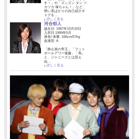
す！」や「ズンズン タン ツ
カツカ 塚ちゃん！」など、
勢い系ばかりの自己紹介ギ
ャグを…
詳しく見る
河合郁人
誕生日: 1987年10月20日
入所日:1999年5月
身長/ 体重: 168cm/57kg
血液型: A
「静止画の帝王」「フット
ボールアワー後藤」「馬」
と、ジャニーズとは思え
ぬ…
詳しく見る