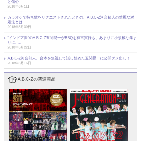
と傷心
2018年6月1日
カラオケで持ち歌をリクエストされたときの、A.B.C-Z河合郁人の華麗な対
処法とは……
2018年5月30日
“インドア派”のA.B.C-Z五関晃一がBBQを有言実行も、あまりに小規模な集ま
りに……
2018年5月22日
A.B.C-Z河合郁人、台本を無視して話し始めた五関晃一に公開ダメ出し！
2018年5月16日
A.B.C-Zの関連商品