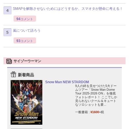
SMAPを解散させないためにはどうするか、スマオタが懸命に考える！
94
コメント
嵐について語ろう
93
コメント
サイゾーウーマン
新着商品
Snow Man NEW STARDOM
9人の絆を見せつけた5大ドー
ムツアー「Snow Man Dome
Tour 2025-2026 ON」を徹底
フォトレポート！ ここでしか
見られないクール＆キュート
なソロショットも要...
一般書籍 :
¥1600
+税