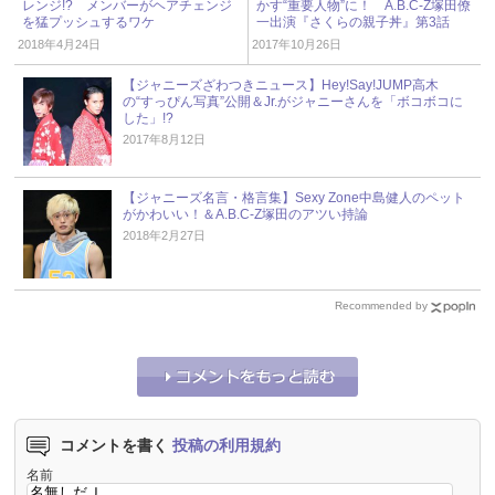
レンジ!? メンバーがヘアチェンジ
かす“重要人物”に！ A.B.C-Z塚田僚
を猛プッシュするワケ
一出演『さくらの親子丼』第3話
2018年4月24日
2017年10月26日
【ジャニーズざわつきニュース】Hey!Say!JUMP高木
の“すっぴん写真”公開＆Jr.がジャニーさんを「ボコボコに
した」!?
2017年8月12日
【ジャニーズ名言・格言集】Sexy Zone中島健人のペット
がかわいい！＆A.B.C-Z塚田のアツい持論
2018年2月27日
Recommended by
コメントを書く
投稿の利用規約
名前