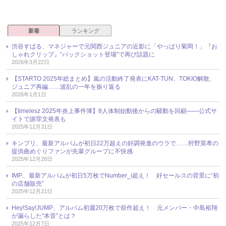
新着
ランキング
渋谷すばる、マネジャーで元関西ジュニアの近影に「やっぱり菊岡！」『お
しゃれクリップ』“バックショット登場”で再び話題に
2026年3月22日
【STARTO 2025年総まとめ】嵐の活動終了発表にKAT-TUN、TOKIO解散、
ジュニア再編……波乱の一年を振り返る
2026年1月1日
【timelesz 2025年炎上事件簿】8人体制始動後からの騒動を回顧――公式サ
イトで謝罪文発表も
2025年12月31日
キンプリ、最新アルバムが初日22万超えの好調発進のウラで……狩野英孝の
提供曲めぐりファンが先輩グループに不快感
2025年12月28日
IMP.、最新アルバムが初日5万枚でNumber_i超え！ 好セールスの背景に“初
の店舗販売”
2025年12月21日
Hey!Say!JUMP、アルバム初週20万枚で前作超え！ 元メンバー・中島裕翔
が漏らした“本音”とは？
2025年12月7日