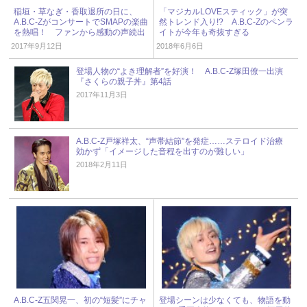
稲垣・草なぎ・香取退所の日に、
「マジカルLOVEスティック」が突
A.B.C-ZがコンサートでSMAPの楽曲
然トレンド入り!? A.B.C-Zのペンラ
を熱唱！ ファンから感動の声続出
イトが今年も奇抜すぎる
2017年9月12日
2018年6月6日
登場人物の“よき理解者”を好演！ A.B.C-Z塚田僚一出演
『さくらの親子丼』第4話
2017年11月3日
A.B.C-Z戸塚祥太、“声帯結節”を発症……ステロイド治療
効かず「イメージした音程を出すのが難しい」
2018年2月11日
A.B.C-Z五関晃一、初の“短髪”にチャ
登場シーンは少なくても、物語を動