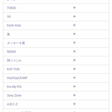
TOKIO
V6
KinKi Kids
嵐
タッキー＆翼
NEWS
関ジャニ∞
KAT-TUN
Hey!Say!JUMP
Kis-My-Ft2
Sexy Zone
A.B.C-Z