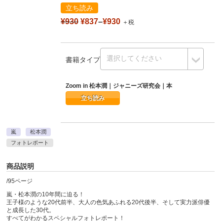
立ち読み
¥930
¥837
–
¥930
＋税
書籍タイプ
Zoom in 松本潤｜ジャニーズ研究会｜本
立ち読み
嵐
松本潤
フォトレポート
商品説明
/95ページ
嵐・松本潤の10年間に迫る！
王子様のような20代前半、大人の色気あふれる20代後半、そして実力派俳優
と成長した30代。
すべてがわかるスペシャルフォトレポート！