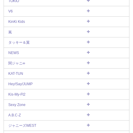
TOKIO
V6
KinKi Kids
嵐
タッキー＆翼
NEWS
関ジャニ∞
KAT-TUN
Hey!Say!JUMP
Kis-My-Ft2
Sexy Zone
A.B.C-Z
ジャニーズWEST