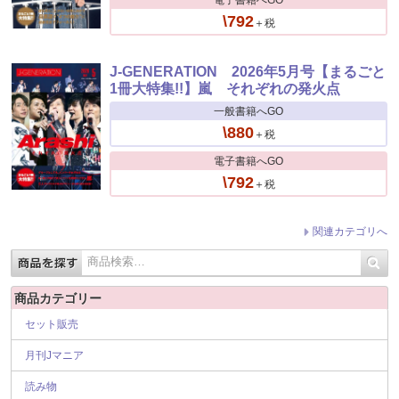
\792
＋税
J-GENERATION 2026年5月号【まるごと
1冊大特集!!】嵐 それぞれの発火点
一般書籍へGO
\880
＋税
電子書籍へGO
\792
＋税
関連カテゴリへ
商品カテゴリー
セット販売
月刊Jマニア
読み物