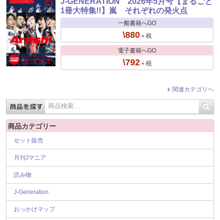
J-GENERATION 2026年5月号【まるごと
1冊大特集!!】嵐 それぞれの発火点
一般書籍へGO
\880
＋税
電子書籍へGO
\792
＋税
関連カテゴリへ
商品カテゴリー
セット販売
月刊Jマニア
読み物
J-Generation
おっかけマップ