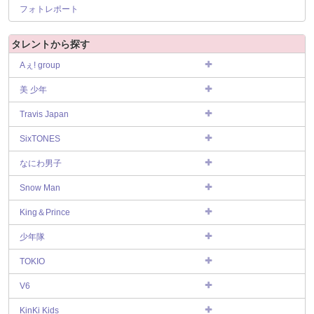
フォトレポート
タレントから探す
Aぇ! group
美 少年
Travis Japan
SixTONES
なにわ男子
Snow Man
King＆Prince
少年隊
TOKIO
V6
KinKi Kids