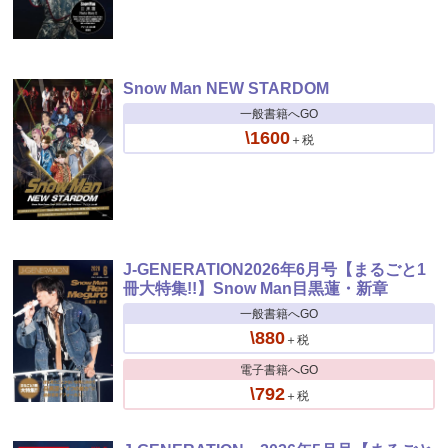
Snow Man NEW STARDOM
一般書籍へGO
\1600
＋税
J-GENERATION2026年6月号【まるごと1
冊大特集!!】Snow Man目黒蓮・新章
一般書籍へGO
\880
＋税
電子書籍へGO
\792
＋税