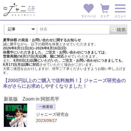
マイページ
ストア
メニュー
夏季休暇 の発送・お問い合わせに関するお知らせ
誠に勝手ながら、以下の期間を休業とさせていただきます。
2026年8月11日(火)~2026年8月16日(日)
休業中にいただきました、ご注文・お問い合わせにつきましては、
営業再開の8月17日(月)以降、順に対応
させていただきます。
また、
8月8日(土)以降にいただいた、ご注文・
お問い合わせにつきましても、
8月17日(月)以降に対応
させていただく場合がございます。
大変ご迷惑をおかけしますが、
何卒ご了承くださいますようお願い申し上げま
す。
【2000円以上のご購入で送料無料！】ジャニーズ研究会の
本がさらにお求めしやすくなりました！
新装版 Zoom in 阿部亮平
一般書籍
ジャニーズ研究会
2023/09/27